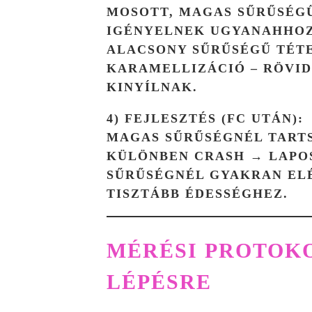
MOSOTT, MAGAS SŰRŰSÉG
IGÉNYELNEK UGYANAHHOZ 
ALACSONY SŰRŰSÉGŰ TÉT
KARAMELLIZÁCIÓ – RÖVID
KINYÍLNAK.
4) FEJLESZTÉS (FC UTÁN):
MAGAS SŰRŰSÉGNÉL TARTS
KÜLÖNBEN
CRASH
→ LAPOS
SŰRŰSÉGNÉL GYAKRAN ELÉ
TISZTÁBB ÉDESSÉGHEZ.
MÉRÉSI PROTOKO
LÉPÉSRE