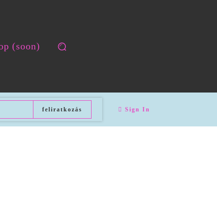
op (soon)
feliratkozás
Sign In