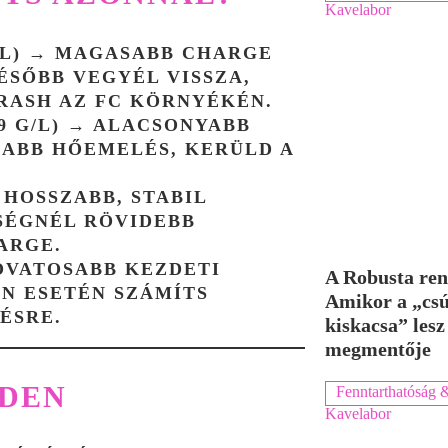
Kavelabor
L)
→ MAGASABB
CHARGE
ÉSŐBB
VEGYÉL VISSZA,
RASH
AZ FC KÖRNYÉKÉN.
 G/L)
→ ALACSONYABB
OMABB HŐEMELÉS, KERÜLD A
HOSSZABB, STABIL
ÉGNÉL RÖVIDEBB
ARGE.
VATOSABB KEZDETI
A Robusta ren
EN
ESETÉN SZÁMÍTS
Amikor a „cs
TÉSRE
.
kiskacsa” lesz
megmentője
DEN
Fenntarthatóság &
Kavelabor