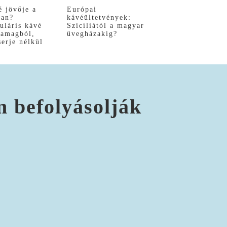
é jövője a
Európai
ban?
kávéültetvények:
uláris kávé
Szicíliától a magyar
yamagból,
üvegházakig?
serje nélkül
n befolyásolják