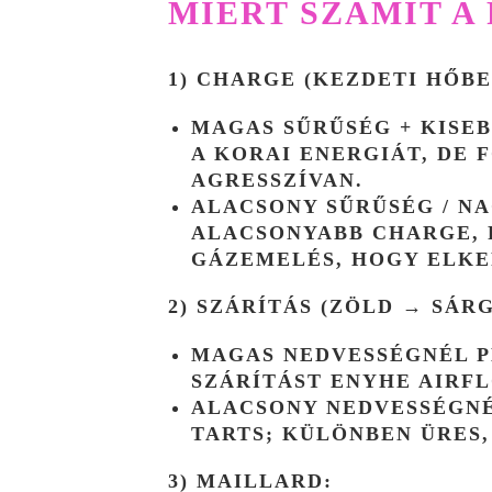
MIÉRT SZÁMÍT A
1) CHARGE (KEZDETI HŐBE
MAGAS SŰRŰSÉG + KISEB
A KORAI ENERGIÁT, DE 
AGRESSZÍVAN.
ALACSONY SŰRŰSÉG / N
ALACSONYABB CHARGE,
GÁZEMELÉS, HOGY ELKE
2) SZÁRÍTÁS (ZÖLD → SÁR
MAGAS NEDVESSÉGNÉL P
SZÁRÍTÁST ENYHE AIRF
ALACSONY NEDVESSÉGNÉ
TARTS; KÜLÖNBEN ÜRES,
3) MAILLARD: