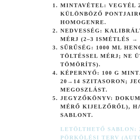
MINTAVÉTEL:
VEGYÉL 2
KÜLÖNBÖZŐ PONTJAIR
HOMOGENRE.
NEDVESSÉG:
KALIBRÁL
MÉRJ (2–3 ISMÉTLÉS →
SŰRŰSÉG:
1000 ML HEN
TÖLTÉSSEL MÉRJ; NE Ü
TÖMÖRÍTS).
KÉPERNYŐ:
100 G MINT
20→14 SZITASORON; J
MEGOSZLÁST.
JEGYZŐKÖNYV:
DOKUME
MÉRŐ KIJELZŐRŐL), H
SABLONT.
LETÖLTHETŐ SABLON:
PÖRKÖLÉSI TERV (AUT