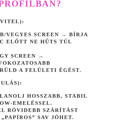
 PROFILBAN?
VITEL):
B/VEGYES SCREEN → BÍRJA
FC ELŐTT NE HŰTS TÚL
AGY SCREEN →
 FOKOZATOSABB
RÜLD A FELÜLETI ÉGÉST.
GULÁS):
LANOLJ HOSSZABB, STABIL
LOW‑EMELÉSSEL.
L RÖVIDEBB SZÁRÍTÁST
 „PAPÍROS” SAV JÖHET.