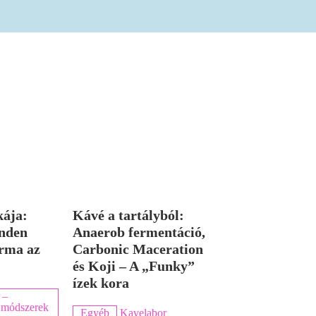
kája:
Kávé a tartályból:
nden
Anaerob fermentáció,
rma az
Carbonic Maceration
és Koji – A „Funky”
ízek kora
 –
ka módszerek
Egyéb
Kavelabor