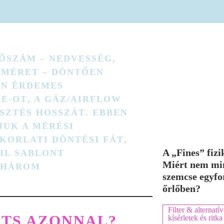
ŐSZÁM –
NEDVESSÉG
,
ŐMÉRET
– DÖNTŐEN
AN ÉRDEMES
E‑OT
, A
GÁZ/AIRFLOW
SZTÉS HOSSZÁT
. EBBEN
JUK A MÉRÉSI
AKORLATI
DÖNTÉSI FÁT
,
A „Fines” fizi
IL SABLONT
Miért nem mi
S HÁROM
szemcse egyfo
őrlőben?
Filter & alternatív
ÍTS AZONNAL?
kísérletek és rit