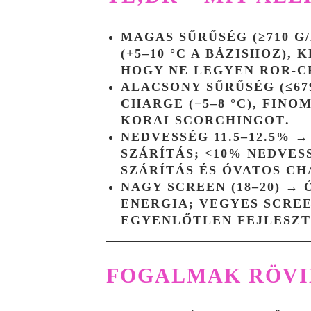
MAGAS SŰRŰSÉG (≥710 G/
(+5–10 °C A BÁZISHOZ),
K
HOGY NE LEGYEN
ROR‑C
ALACSONY SŰRŰSÉG (≤679
CHARGE
(−5–8 °C), FIN
KORAI
SCORCHINGOT
.
NEDVESSÉG 11.5–12.5%
→ 
SZÁRÍTÁS
;
<10%
NEDVESS
SZÁRÍTÁS ÉS ÓVATOS CH
NAGY SCREEN (18–20)
→ Ó
ENERGIA;
VEGYES SCRE
EGYENLŐTLEN FEJLESZ
FOGALMAK RÖVI