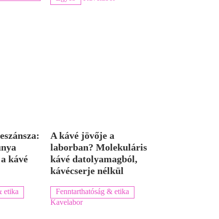
eszánsza:
A kávé jövője a
únya
laborban? Molekuláris
 a kávé
kávé datolyamagból,
kávécserje nélkül
 etika
Fenntarthatóság & etika
Kavelabor