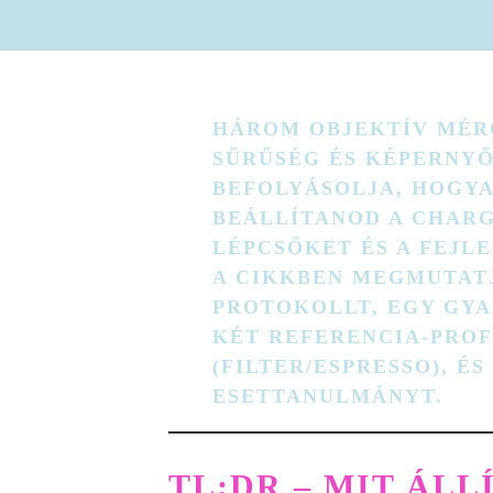
HÁROM OBJEKTÍV MÉR
SŰRŰSÉG
ÉS
KÉPERNY
BEFOLYÁSOLJA, HOGY
BEÁLLÍTANOD A
CHARG
LÉPCSŐKET
ÉS A
FEJLE
A CIKKBEN MEGMUTAT
PROTOKOLLT, EGY GY
KÉT REFERENCIA‑PROF
(FILTER/ESPRESSO), É
ESETTANULMÁNYT.
TL;DR – MIT ÁLL