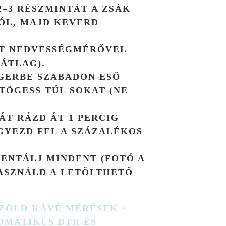
–3 RÉSZMINTÁT A ZSÁK
ÓL, MAJD KEVERD
T NEDVESSÉGMÉRŐVEL
 ÁTLAG).
GERBE SZABADON ESŐ
TÖGESS TÚL SOKAT (NE
ÁT RÁZD ÁT 1 PERCIG
EGYEZD FEL A SZÁZALÉKOS
NTÁLJ MINDENT (FOTÓ A
ASZNÁLD A LETÖLTHETŐ
ZÖLD KÁVÉ MÉRÉSEK +
OMATIKUS DTR ÉS