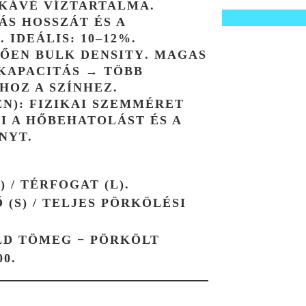
KÁVÉ VÍZTARTALMA.
ÁS HOSSZÁT ÉS A
. IDEÁLIS:
10–12%
.
ZŐEN
BULK DENSITY
. MAGAS
KAPACITÁS → TÖBB
HOZ A SZÍNHEZ.
N):
FIZIKAI SZEMMÉRET
INTI A HŐBEHATOLÁST ÉS A
NYT.
 / TÉRFOGAT (L).
 (S) / TELJES PÖRKÖLÉSI
LD TÖMEG − PÖRKÖLT
0.