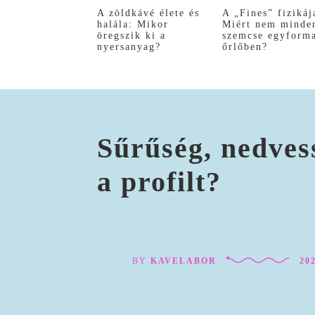
A zöldkávé élete és
A „Fines” fizikáj
halála: Mikor
Miért nem minde
öregszik ki a
szemcse egyform
nyersanyag?
őrlőben?
Sűrűség, nedvess
a profilt?
BY
KAVELABOR
202