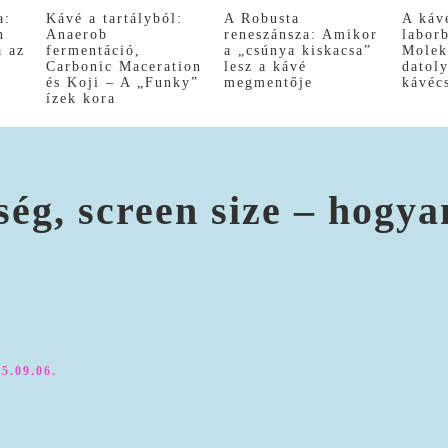
a:
Kávé a tartályból:
A Robusta
A káv
n
Anaerob
reneszánsza: Amikor
labor
a az
fermentáció,
a „csúnya kiskacsa”
Molek
Carbonic Maceration
lesz a kávé
datol
és Koji – A „Funky”
megmentője
kávéc
ízek kora
ég, screen size – hogya
5.09.06.