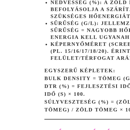
NEDVESSÉG (%):
A ZÖLD 
BEFOLYÁSOLJA A SZÁRÍT
SZÜKSÉGES HŐENERGIÁT
SŰRŰSÉG (G/L):
JELLEM
SŰRŰSÉG = NAGYOBB HŐ
ENERGIA KELL UGYANAH
KÉPERNYŐMÉRET (SCREE
(PL. 15/16/17/18/20). ÉR
FELÜLET/TÉRFOGAT ARÁ
EGYSZERŰ KÉPLETEK:
BULK DENSITY
= TÖMEG (G)
DTR (%)
= FEJLESZTÉSI IDŐ
IDŐ (S) × 100.
SÚLYVESZTESÉG (%)
= (ZÖ
TÖMEG) / ZÖLD TÖMEG × 10