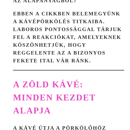
AZ ALAPANYAGBÓL?
EBBEN A CIKKBEN
BELEMEGYÜNK
A KÁVÉPÖRKÖLÉS TITKAIBA
.
LABOROS PONTOSSÁGGAL TÁRJUK
FEL A REAKCIÓKAT, AMELYEKNEK
KÖSZÖNHETJÜK, HOGY
REGGELENTE AZ A BIZONYOS
FEKETE ITAL VÁR RÁNK.
A ZÖLD KÁVÉ:
MINDEN KEZDET
ALAPJA
A KÁVÉ ÚTJA A PÖRKÖLŐHÖZ