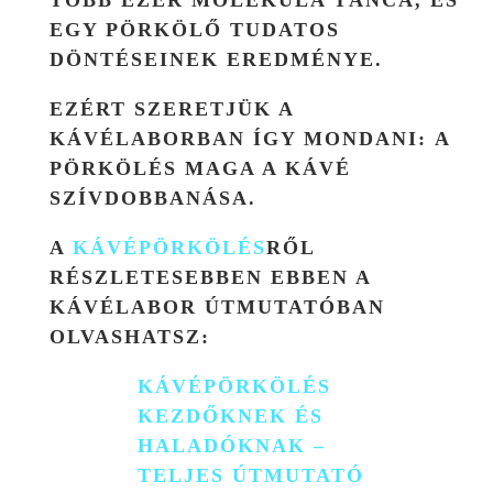
TÖBB EZER MOLEKULA TÁNCA, ÉS
EGY PÖRKÖLŐ TUDATOS
DÖNTÉSEINEK EREDMÉNYE.
EZÉRT SZERETJÜK A
KÁVÉLABORBAN ÍGY MONDANI:
A
PÖRKÖLÉS MAGA A KÁVÉ
SZÍVDOBBANÁSA.
A
KÁVÉPÖRKÖLÉS
RŐL
RÉSZLETESEBBEN EBBEN A
KÁVÉLABOR ÚTMUTATÓBAN
OLVASHATSZ
:
KÁVÉPÖRKÖLÉS
KEZDŐKNEK ÉS
HALADÓKNAK –
TELJES ÚTMUTATÓ