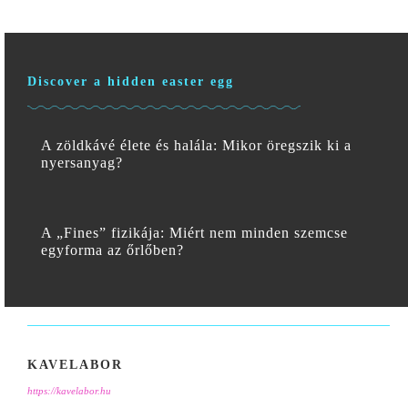
Discover a hidden easter egg
A zöldkávé élete és halála: Mikor öregszik ki a
nyersanyag?
A „Fines” fizikája: Miért nem minden szemcse
egyforma az őrlőben?
KAVELABOR
https://kavelabor.hu