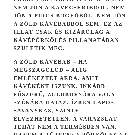
NEM JÖN A KÁVÉCSERJÉRŐL. NEM
JÖN A PIROS BOGYÓBÓL. NEM JÖN
A ZÖLD KÁVÉBABBÓL SEM. EZ AZ
ILLAT CSAK ÉS KIZÁRÓLAG A
KÁVÉPÖRKÖLÉS PILLANATÁBAN
SZÜLETIK MEG
.
A ZÖLD KÁVÉBAB – HA
MEGSZAGOLOD – ALIG
EMLÉKEZTET ARRA, AMIT
KÁVÉKÉNT ISZUNK. INKÁBB
FŰSZERŰ, ZÖLDBORSÓRA VAGY
SZÉNÁRA HAJAZ. ÍZBEN LAPOS,
SAVANYKÁS, SZINTE
ÉLVEZHETETLEN. A VARÁZSLAT
TEHÁT NEM A TERMÉSBEN VAN,
HANEM A TŰZBEN: A PÖRKÖLÉS AZ