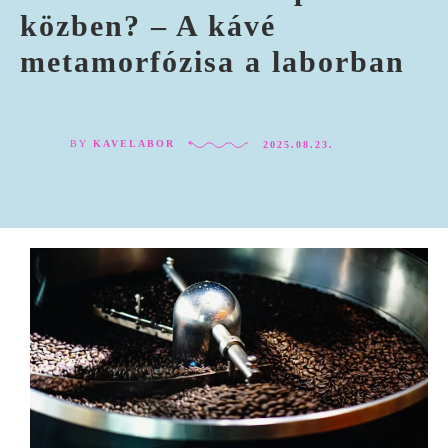
közben? – A kávé
metamorfózisa a laborban
BY
KAVELABOR
2025.08.23.