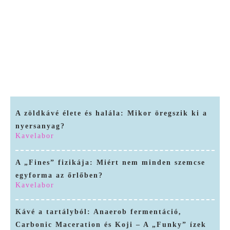
Kávé a tartályból: Anaerob fermentáció, Carbonic Maceration és Koji – A „Funky” ízek kora
A Robusta reneszánsza: Amikor a „csúnya kiskacsa” lesz a kávé megmentője
A kávé jövője a laborban? Molekuláris kávé datolyamagból, kávécserje nélkül
A zöldkávé élete és halála: Mikor öregszik ki a
nyersanyag?
Kavelabor
A „Fines” fizikája: Miért nem minden szemcse
egyforma az őrlőben?
Kavelabor
Kávé a tartályból: Anaerob fermentáció,
Carbonic Maceration és Koji – A „Funky” ízek