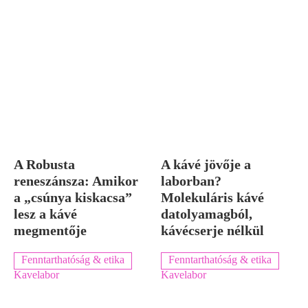
A Robusta
A kávé jövője a
reneszánsza: Amikor
laborban?
a „csúnya kiskacsa”
Molekuláris kávé
lesz a kávé
datolyamagból,
megmentője
kávécserje nélkül
Fenntarthatóság & etika
Fenntarthatóság & etika
Kavelabor
Kavelabor