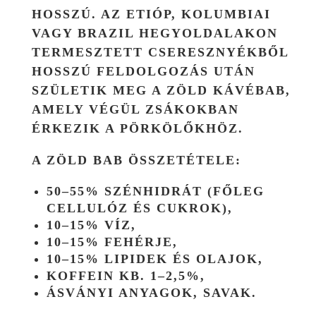
HOSSZÚ. AZ ETIÓP, KOLUMBIAI
VAGY BRAZIL HEGYOLDALAKON
TERMESZTETT CSERESZNYÉKBŐL
HOSSZÚ FELDOLGOZÁS UTÁN
SZÜLETIK MEG A ZÖLD KÁVÉBAB,
AMELY VÉGÜL ZSÁKOKBAN
ÉRKEZIK A PÖRKÖLŐKHÖZ.
A ZÖLD BAB ÖSSZETÉTELE:
50–55% SZÉNHIDRÁT
(FŐLEG
CELLULÓZ ÉS CUKROK),
10–15% VÍZ
,
10–15% FEHÉRJE
,
10–15% LIPIDEK ÉS OLAJOK
,
KOFFEIN KB. 1–2,5%,
ÁSVÁNYI ANYAGOK, SAVAK.