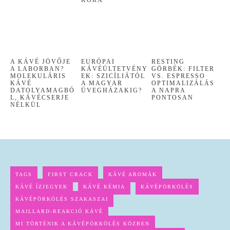
A KÁVÉ JÖVŐJE
EURÓPAI
RESTING
A LABORBAN?
KÁVÉÜLTETVÉNY
GÖRBÉK: FILTER
MOLEKULÁRIS
EK: SZICÍLIÁTÓL
VS. ESPRESSO
KÁVÉ
A MAGYAR
OPTIMALIZÁLÁS
DATOLYAMAGBÓ
ÜVEGHÁZAKIG?
A NAPRA
L, KÁVÉCSERJE
PONTOSAN
NÉLKÜL
TAGS
FIRST CRACK
KÁVÉ AROMÁK
KÁVÉ ÍZJEGYEK
KÁVÉ KÉMIA
KÁVÉPÖRKÖLÉS
KÁVÉPÖRKÖLÉS SZAKASZAI
MAILLARD-REAKCIÓ KÁVÉ
MI TÖRTÉNIK A KÁVÉPÖRKÖLÉS KÖZBEN