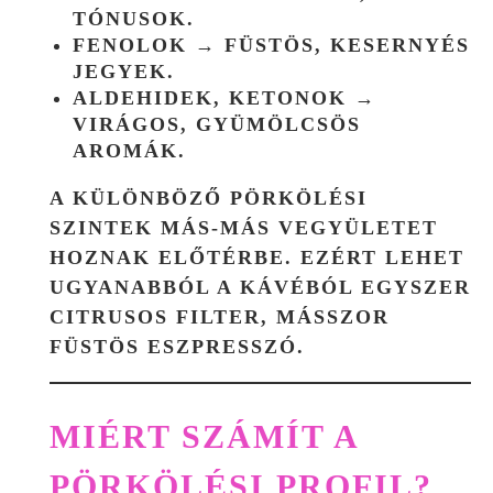
TÓNUSOK.
FENOLOK
→ FÜSTÖS, KESERNYÉS
JEGYEK.
ALDEHIDEK, KETONOK
→
VIRÁGOS, GYÜMÖLCSÖS
AROMÁK.
A KÜLÖNBÖZŐ PÖRKÖLÉSI
SZINTEK MÁS-MÁS VEGYÜLETET
HOZNAK ELŐTÉRBE. EZÉRT LEHET
UGYANABBÓL A KÁVÉBÓL EGYSZER
CITRUSOS FILTER, MÁSSZOR
FÜSTÖS ESZPRESSZÓ.
MIÉRT SZÁMÍT A
PÖRKÖLÉSI PROFIL?