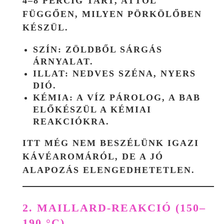
4–8 PERCIG TART, ATTÓL
FÜGGŐEN, MILYEN PÖRKÖLŐBEN
KÉSZÜL.
SZÍN: ZÖLDBŐL SÁRGÁS
ÁRNYALAT.
ILLAT: NEDVES SZÉNA, NYERS
DIÓ.
KÉMIA: A VÍZ PÁROLOG, A BAB
ELŐKÉSZÜL A KÉMIAI
REAKCIÓKRA.
ITT MÉG NEM BESZÉLÜNK IGAZI
KÁVÉAROMÁRÓL, DE A JÓ
ALAPOZÁS ELENGEDHETETLEN.
2. MAILLARD-REAKCIÓ (150–
190 °C)