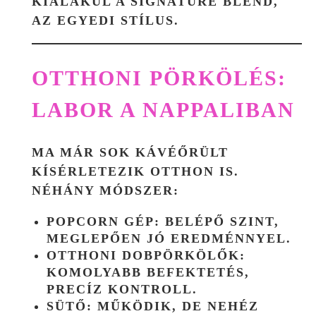
KIALAKUL A SIGNATURE BLEND,
AZ EGYEDI STÍLUS.
OTTHONI PÖRKÖLÉS:
LABOR A NAPPALIBAN
MA MÁR SOK KÁVÉŐRÜLT
KÍSÉRLETEZIK OTTHON IS.
NÉHÁNY MÓDSZER:
POPCORN GÉP
: BELÉPŐ SZINT,
MEGLEPŐEN JÓ EREDMÉNNYEL.
OTTHONI DOBPÖRKÖLŐK
:
KOMOLYABB BEFEKTETÉS,
PRECÍZ KONTROLL.
SÜTŐ
: MŰKÖDIK, DE NEHÉZ