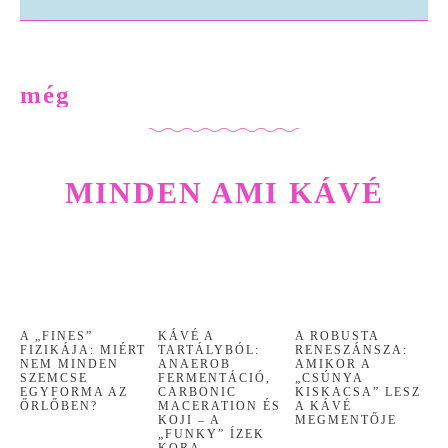
Kávé a tartályból: Anaerob fermentáció, Carbonic Maceration és Koji – A „Funky” ízek kora
A kávé jövője a laborban? Molekuláris kávé datolyamagból, kávécserje nélkül
még
MINDEN AMI KÁVÉ
A „FINES”
KÁVÉ A
A ROBUSTA
FIZIKÁJA: MIÉRT
TARTÁLYBÓL:
RENESZÁNSZA:
NEM MINDEN
ANAEROB
AMIKOR A
SZEMCSE
FERMENTÁCIÓ,
„CSÚNYA
EGYFORMA AZ
CARBONIC
KISKACSA” LESZ
ŐRLŐBEN?
MACERATION ÉS
A KÁVÉ
KOJI – A
MEGMENTŐJE
„FUNKY” ÍZEK
KORA