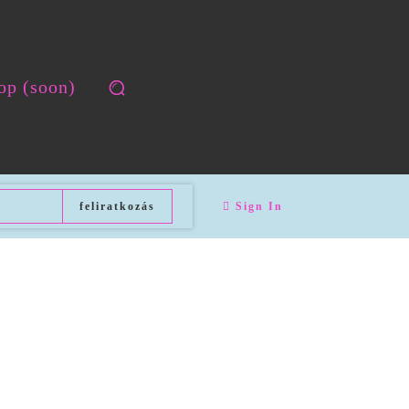
op (soon)
feliratkozás
Sign In