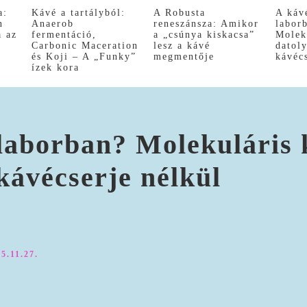
a:
Kávé a tartályból:
A Robusta
A káv
n
Anaerob
reneszánsza: Amikor
labor
a az
fermentáció,
a „csúnya kiskacsa”
Molek
Carbonic Maceration
lesz a kávé
datol
és Koji – A „Funky”
megmentője
kávéc
ízek kora
 laborban? Molekuláris 
kávécserje nélkül
5.11.27.