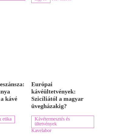
eszánsza:
Európai
únya
kávéültetvények:
 a kávé
Szicíliától a magyar
üvegházakig?
 etika
Kávétermesztés és
ültetvények
Kavelabor