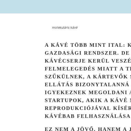
molekuláris kávé
A KÁVÉ TÖBB MINT ITAL: 
GAZDASÁGI RENDSZER. DE
KÁVÉCSERJE KERÜL VESZÉ
FELMELEGEDÉS MIATT A 
SZŰKÜLNEK, A KÁRTEVŐK 
ELLÁTÁS BIZONYTALANNÁ 
IGYEKEZNEK MEGOLDANI 
STARTUPOK, AKIK A
KÁVÉ 
REPRODUKCIÓJÁVAL
KÍSÉ
KÁVÉBAB FELHASZNÁLÁSA
EZ NEM A JÖVŐ, HANEM A 