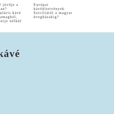
é jövője a
Európai
ban?
kávéültetvények:
uláris kávé
Szicíliától a magyar
yamagból,
üvegházakig?
serje nélkül
kávé