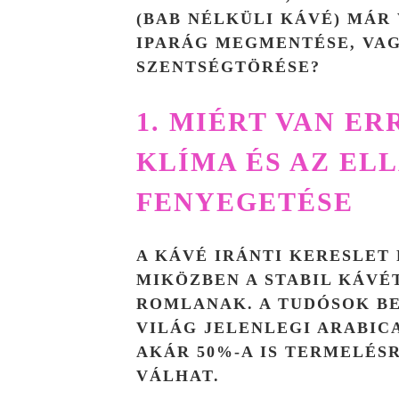
(BAB NÉLKÜLI KÁVÉ) MÁR 
IPARÁG MEGMENTÉSE, VA
SZENTSÉGTÖRÉSE?
1. MIÉRT VAN ER
KLÍMA ÉS AZ EL
FENYEGETÉSE
A KÁVÉ IRÁNTI KERESLET
MIKÖZBEN A STABIL KÁVÉ
ROMLANAK. A TUDÓSOK BEC
VILÁG JELENLEGI ARABI
AKÁR 50%-A IS TERMELÉ
VÁLHAT.