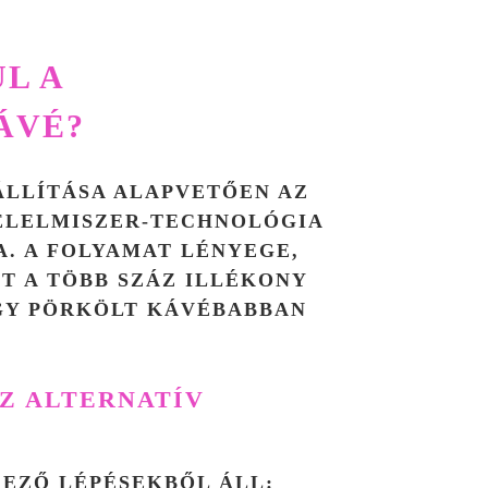
L A
ÁVÉ?
ÁLLÍTÁSA ALAPVETŐEN AZ
ÉLELMISZER-TECHNOLÓGIA
A. A FOLYAMAT LÉNYEGE,
ZT A
TÖBB SZÁZ ILLÉKONY
GY PÖRKÖLT KÁVÉBABBAN
AZ ALTERNATÍV
EZŐ LÉPÉSEKBŐL ÁLL: