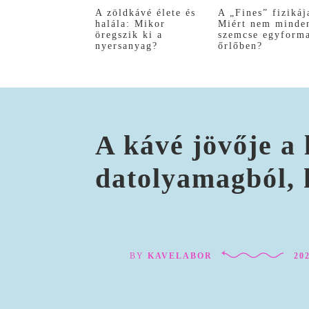
A zöldkávé élete és
A „Fines” fizikáj
halála: Mikor
Miért nem minde
öregszik ki a
szemcse egyform
nyersanyag?
őrlőben?
A kávé jövője a
datolyamagból, 
BY
KAVELABOR
202