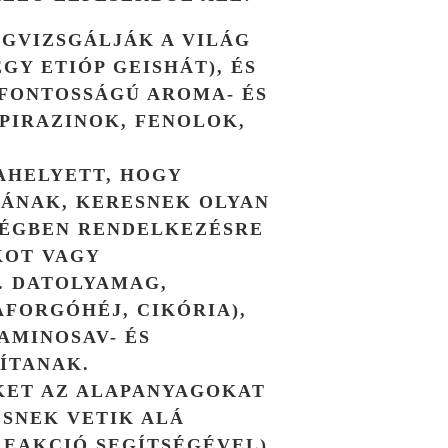
GVIZSGÁLJÁK A VILÁG
EGY ETIÓP GEISHÁT), ÉS
FONTOSSÁGÚ AROMA- ÉS
 PIRAZINOK, FENOLOK,
AHELYETT, HOGY
ÁNAK, KERESNEK OLYAN
SÉGBEN RENDELKEZÉSRE
KOT
VAGY
. DATOLYAMAG,
AFORGÓHÉJ, CIKÓRIA),
AMINOSAV- ÉS
ÍTANAK.
ET AZ ALAPANYAGOKAT
SNEK VETIK ALÁ
REAKCIÓ
SEGÍTSÉGÉVEL),