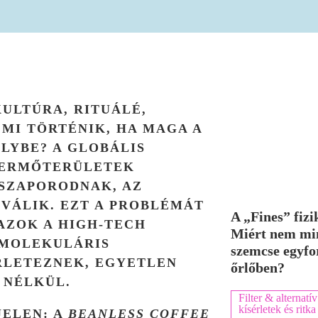
KULTÚRA, RITUÁLÉ,
 MI TÖRTÉNIK, HA MAGA A
LYBE? A GLOBÁLIS
TERMŐTERÜLETEK
SZAPORODNAK, AZ
VÁLIK. EZT A PROBLÉMÁT
A „Fines” fizi
AZOK A HIGH-TECH
Miért nem mi
MOLEKULÁRIS
szemcse egyfo
RLETEZNEK, EGYETLEN
őrlőben?
 NÉLKÜL.
Filter & alternatív
kísérletek és rit
JELEN: A
BEANLESS COFFEE