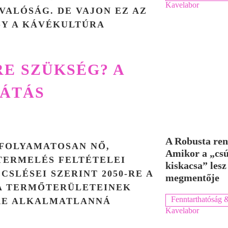
Kavelabor
VALÓSÁG. DE VAJON EZ AZ
GY A KÁVÉKULTÚRA
RE SZÜKSÉG? A
LÁTÁS
A Robusta ren
 FOLYAMATOSAN NŐ,
Amikor a „cs
TERMELÉS FELTÉTELEI
kiskacsa” lesz
SLÉSEI SZERINT 2050-RE A
megmentője
CA TERMŐTERÜLETEINEK
Fenntarthatóság &
SRE ALKALMATLANNÁ
Kavelabor