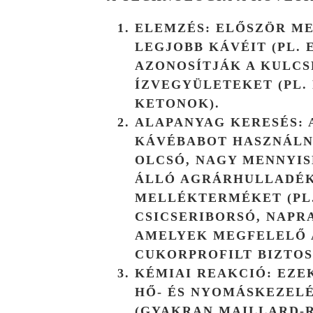
ELEMZÉS:
ELŐSZÖR ME
LEGJOBB KÁVÉIT (PL. 
AZONOSÍTJÁK A KULCS
ÍZVEGYÜLETEKET (PL.
KETONOK).
ALAPANYAG KERESÉS:
KÁVÉBABOT HASZNÁLN
OLCSÓ, NAGY MENNYI
ÁLLÓ AGRÁRHULLADÉ
MELLÉKTERMÉKET (PL
CSICSERIBORSÓ, NAPR
AMELYEK MEGFELELŐ 
CUKORPROFILT BIZTOS
KÉMIAI REAKCIÓ:
EZEK
HŐ- ÉS NYOMÁSKEZELÉ
(GYAKRAN
MAILLARD-