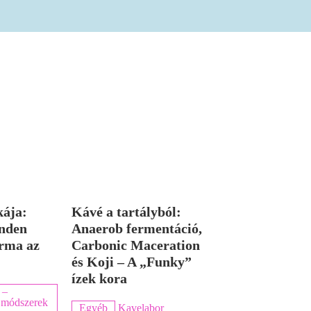
kája:
Kávé a tartályból:
nden
Anaerob fermentáció,
rma az
Carbonic Maceration
és Koji – A „Funky”
ízek kora
 –
ka módszerek
Egyéb
Kavelabor