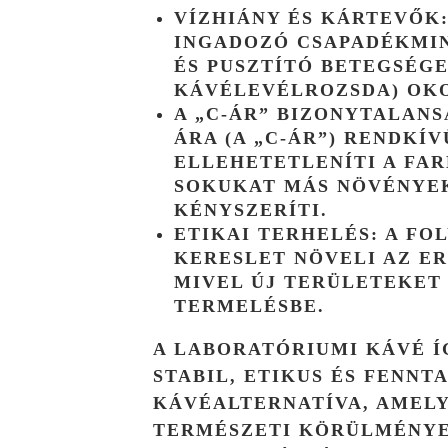
VÍZHIÁNY ÉS KÁRTEVŐK
INGADOZÓ CSAPADÉKMI
ÉS PUSZTÍTÓ BETEGSÉGE
KÁVÉLEVÉLROZSDA) OK
A „C-ÁR” BIZONYTALANS
ÁRA (A „C-ÁR”) RENDKÍV
ELLEHETETLENÍTI A FA
SOKUKAT MÁS NÖVÉNYE
KÉNYSZERÍTI.
ETIKAI TERHELÉS:
A FO
KERESLET NÖVELI AZ
ER
MIVEL ÚJ TERÜLETEKET
TERMELÉSBE.
A LABORATÓRIUMI KÁVÉ Í
STABIL, ETIKUS ÉS FENNT
KÁVÉALTERNATÍVA, AMELY
TERMÉSZETI KÖRÜLMÉNYEK