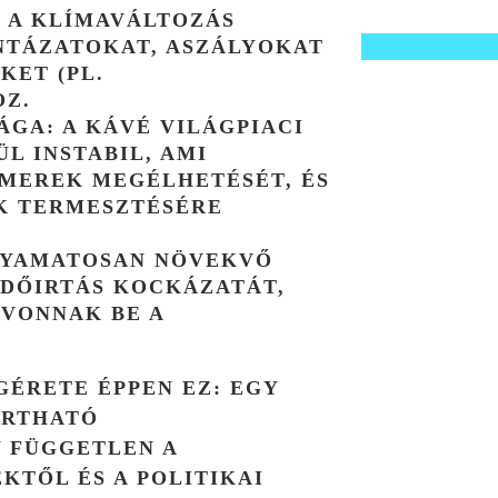
:
A KLÍMAVÁLTOZÁS
NTÁZATOKAT, ASZÁLYOKAT
KET (PL.
OZ.
ÁGA:
A KÁVÉ VILÁGPIACI
ÜL INSTABIL, AMI
RMEREK MEGÉLHETÉSÉT, ÉS
K TERMESZTÉSÉRE
LYAMATOSAN NÖVEKVŐ
DŐIRTÁS
KOCKÁZATÁT,
 VONNAK BE A
GÉRETE ÉPPEN EZ: EGY
ARTHATÓ
 FÜGGETLEN A
TŐL ÉS A POLITIKAI