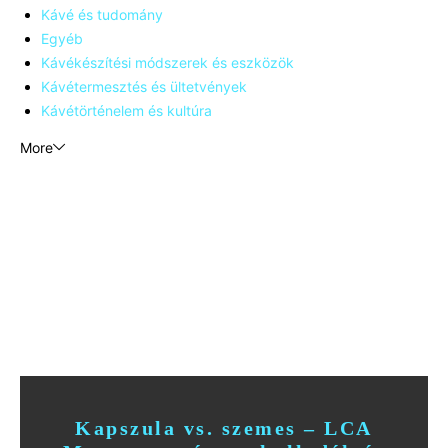
Kávé és tudomány
Egyéb
Kávékészítési módszerek és eszközök
Kávétermesztés és ültetvények
Kávétörténelem és kultúra
More
Kapszula vs. szemes – LCA