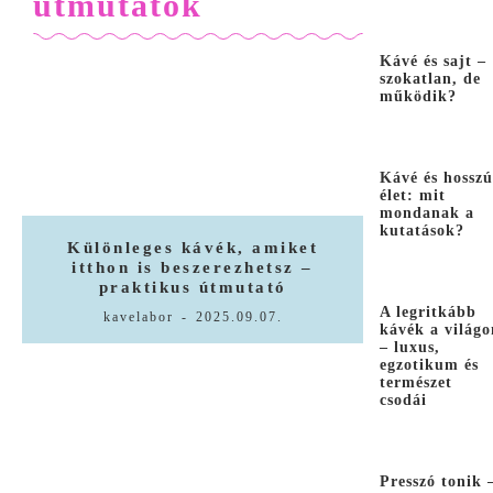
útmutatók
Kávé és sajt –
szokatlan, de
működik?
Kávé és hosszú
élet: mit
mondanak a
kutatások?
Különleges kávék, amiket
itthon is beszerezhetsz –
praktikus útmutató
A legritkább
kavelabor
-
2025.09.07.
kávék a világo
– luxus,
egzotikum és
természet
csodái
Presszó tonik 