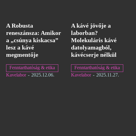
A Robusta
A kávé jövője a
reneszánsza: Amikor
laborban?
a „csúnya kiskacsa”
Molekuláris kávé
lesz a kávé
datolyamagból,
megmentője
kávécserje nélkül
Fenntarthatóság & etika
Fenntarthatóság & etika
Kavelabor
-
2025.12.06.
Kavelabor
-
2025.11.27.