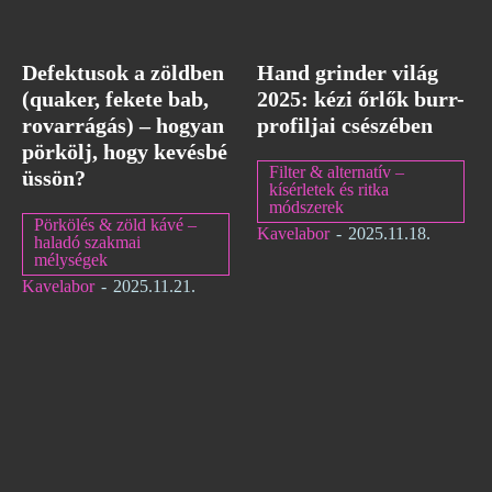
Defektusok a zöldben
Hand grinder világ
(quaker, fekete bab,
2025: kézi őrlők burr-
rovarrágás) – hogyan
profiljai csészében
pörkölj, hogy kevésbé
Filter & alternatív –
üssön?
kísérletek és ritka
módszerek
Pörkölés & zöld kávé –
Kavelabor
-
2025.11.18.
haladó szakmai
mélységek
Kavelabor
-
2025.11.21.