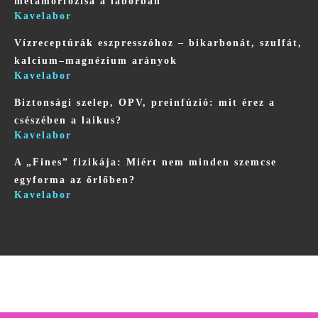
metamorfózisa a laborban
Kavelabor
Vízreceptúrák eszpresszóhoz – bikarbonát, szulfát,
kalcium–magnézium arányok
Kavelabor
Biztonsági szelep, OPV, preinfúzió: mit érez a
csészében a laikus?
Kavelabor
A „Fines” fizikája: Miért nem minden szemcse
egyforma az őrlőben?
Kavelabor