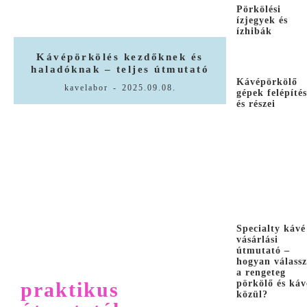
Pörkölési
ízjegyek és
ízhibák
Kávépörkölés kezdőknek és
haladóknak – teljes útmutató
Kávépörkölő
kavelabor
-
2025.09.08.
gépek felépíté
és részei
Specialty kávé
vásárlási
útmutató –
hogyan válassz
a rengeteg
praktikus
pörkölő és káv
közül?