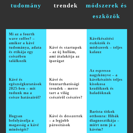
tudomány
trendek
módszerek és
eszközök
Mi az a fourth
wave coffee? –
Kávékészítési
amikor a kávé
eszközök és
tudománya, adata
Kávé és startupok
módszerek – teljes
és etikája egy
– az új hullám,
kalauz
csészében
ami átalakítja az
találkozik
iparágat
Az espresso
nagykönyve – a
Kávé és
Kávé és
kávékészítés teljes
egészségkutatások
fenntarthatósági
kisokosa
2025-ben – mit
trendek – merre
kezdőknek és
tudunk ma a
tart a világ
haladóknak
csésze hatásairól?
csészéről csészére?
Barista titkok
Hogyan
Kávé és desszertek
otthonra: Hibák
befolyásolja a
– a legjobb
diagnosztikája –
magasság a kávé
párosítások
miért nem jó a
minőségét?
kávém?