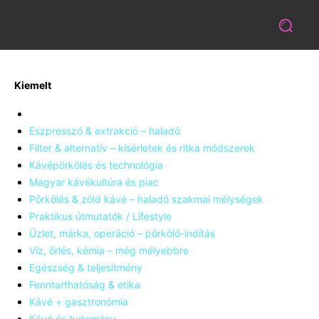
Kiemelt
Eszpresszó & extrakció – haladó
Filter & alternatív – kísérletek és ritka módszerek
Kávépörkölés és technológia
Magyar kávékultúra és piac
Pörkölés & zöld kávé – haladó szakmai mélységek
Praktikus útmutatók / Lifestyle
Üzlet, márka, operáció – pörkölő-indítás
Víz, őrlés, kémia – még mélyebbre
Egészség & teljesítmény
Fenntarthatóság & etika
Kávé + gasztronómia
Kávé és tudomány