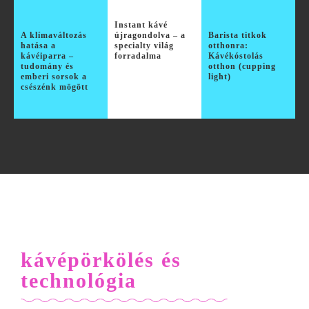
Instant kávé
A klímaváltozás
újragondolva – a
Barista titkok
hatása a
specialty világ
otthonra:
kávéiparra –
forradalma
Kávékóstolás
tudomány és
otthon (cupping
emberi sorsok a
light)
csészénk mögött
kávépörkölés és
technológia