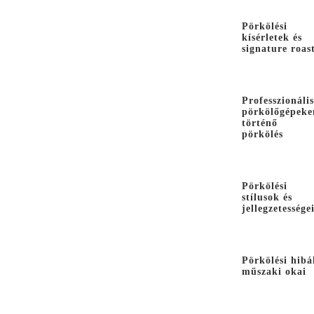
Pörkölési
kísérletek és
signature roas
Professzionális
pörkölőgépeke
történő
pörkölés
Pörkölési
stílusok és
jellegzetessége
Pörkölési hibá
műszaki okai