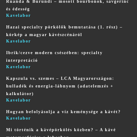
Ruanda & Burundi – mosott bourbonok, savgerinc
és édesség
Kavelabor
Hazai specialty pörkölők bemutatása (1. rész) –
körkép a magyar kávészcénáról
Kavelabor
Ibrik/cezve modern csészében: specialty
interpretáció
Kavelabor
Kapszula vs. szemes – LCA Magyarországon:
hulladék és energia‑lábnyom (adatelemzés +
kalkulátor)
Kavelabor
Hogyan befolyásolja a víz keménysége a kávét?
Kavelabor
Mi történik a kávépörkölés közben? – A kávé