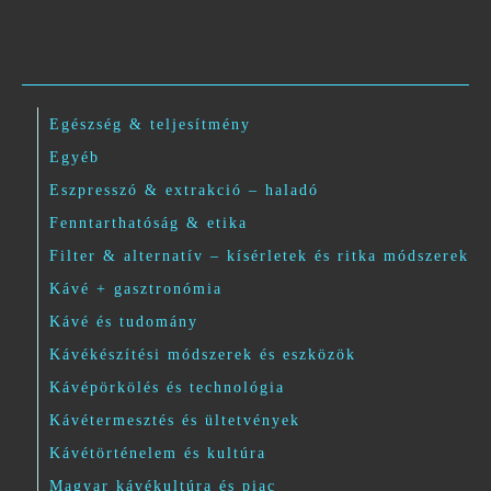
Egészség & teljesítmény
Egyéb
Eszpresszó & extrakció – haladó
Fenntarthatóság & etika
Filter & alternatív – kísérletek és ritka módszerek
Kávé + gasztronómia
Kávé és tudomány
Kávékészítési módszerek és eszközök
Kávépörkölés és technológia
Kávétermesztés és ültetvények
Kávétörténelem és kultúra
Magyar kávékultúra és piac