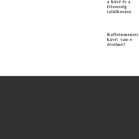
a kávé és a
frissesség
találkozása
Koffeinmentes
kávé: van-e
értelme?