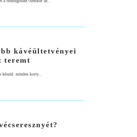
és a feldolgozást?Amikor az...
ebb kávéültetvényei
t teremt
 készül: minden korty...
vécseresznyét?