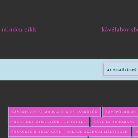
minden cikk
kávélabor sh
KÁVÉKÉSZÍTÉSI MÓDSZEREK ÉS ESZKÖZÖK
KÁVÉPÖRKÖLÉS
PRAKTIKUS ÚTMUTATÓK / LIFESTYLE
KÁVÉ ÉS TUDOMÁNY
PÖRKÖLÉS & ZÖLD KÁVÉ – HALADÓ SZAKMAI MÉLYSÉGEK