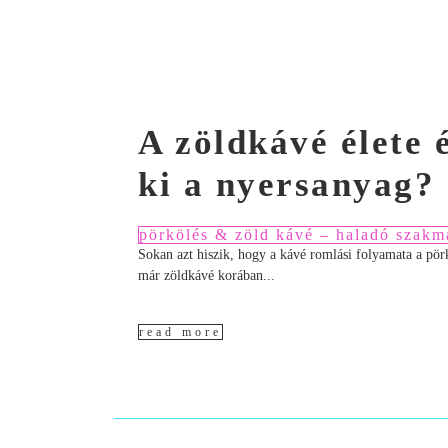
A zöldkávé élete 
ki a nyersanyag?
pörkölés & zöld kávé – haladó szakm
Sokan azt hiszik, hogy a kávé romlási folyamata a pör
már zöldkávé korában...
read more