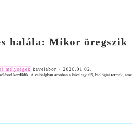
és halála: Mikor öregszik
ai mélységek
kavelabor
-
2026.01.02.
köléssel kezdődik. A valóságban azonban a kávé egy élő, biológiai termék, ame