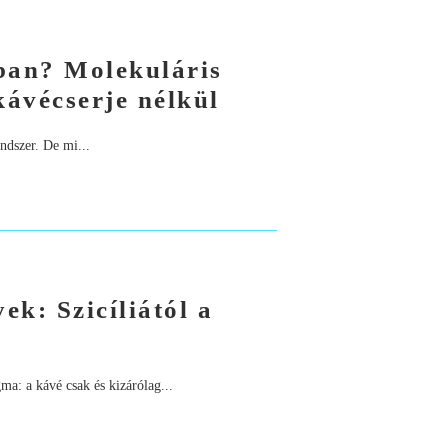
rban? Molekuláris
ávécserje nélkül
endszer. De mi...
ek: Szicíliától a
a: a kávé csak és kizárólag...