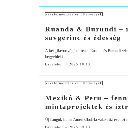
kávétermesztés és ültetvények
Ruanda & Burundi – 
savgerinc és édesség
A két „ikerország” történeteRuanda és Burundi szi
hegyvidéki,...
kavelabor
-
2025.10.13.
kávétermesztés és ültetvények
Mexikó & Peru – fenn
mintaprojektek és ízt
Új hangok Latin-AmerikábólHa valaki tíz éve azt 
kavelabor
-
2025.09.13.