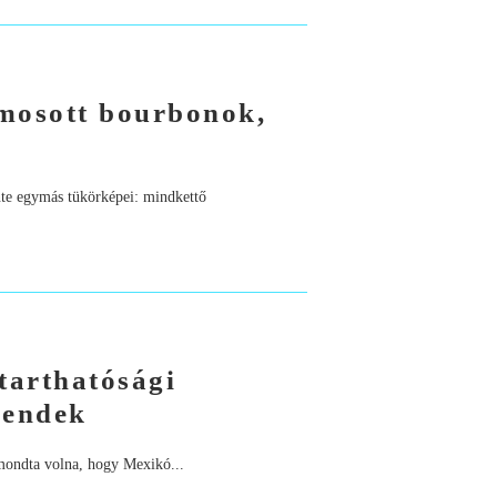
mosott bourbonok,
nte egymás tükörképei: mindkettő
tarthatósági
rendek
mondta volna, hogy Mexikó...