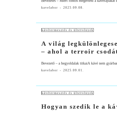
Bevezetés – Miért fontos megérteni a kávéfajtákat 
kavelabor
-
2025.09.08.
kávétermesztés és ültetvények
A világ legkülönleges
– ahol a terroir csodá
Bevezető – a hegyoldalak titkaiA kávé nem gyárban
kavelabor
-
2025.09.01.
kávétermesztés és ültetvények
Hogyan szedik le a ká