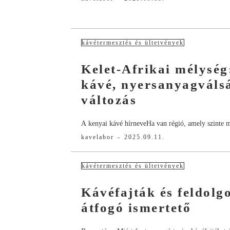
kávétermesztés és ültetvények
Kelet-Afrikai mélysé
kávé, nyersanyagválsá
változás
A kenyai kávé hírneveHa van régió, amely szinte m
kavelabor
-
2025.09.11.
kávétermesztés és ültetvények
Kávéfajták és feldolg
átfogó ismertető