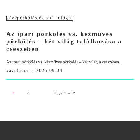
kávépörkölés és technológia
Az ipari pörkölés vs. kézműves
pörkölés – két világ találkozása a
csészében
Az ipari pörkölés vs. kézműves pörkölés – két világ a csészében...
kavelabor
-
2025.09.04.
1
2
Page 1 of 2