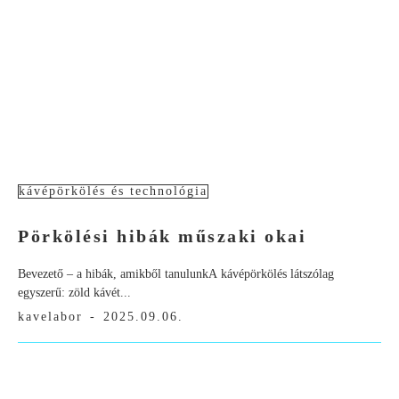
kávépörkölés és technológia
Pörkölési hibák műszaki okai
Bevezető – a hibák, amikből tanulunkA kávépörkölés látszólag
egyszerű: zöld kávét...
kavelabor
-
2025.09.06.