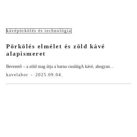
kávépörkölés és technológia
Pörkölés elmélet és zöld kávé
alapismeret
Bevezető – a zöld mag útja a barna csodáigA kávé, ahogyan...
kavelabor
-
2025.09.04.