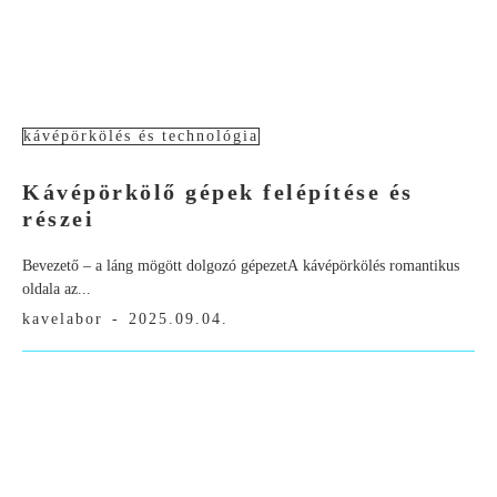
kávépörkölés és technológia
Kávépörkölő gépek felépítése és
részei
Bevezető – a láng mögött dolgozó gépezetA kávépörkölés romantikus
oldala az...
kavelabor
-
2025.09.04.