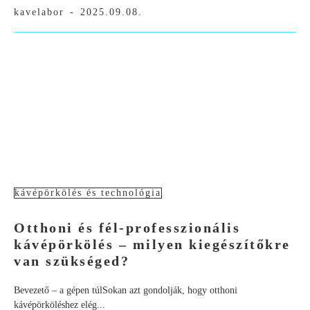
kavelabor
-
2025.09.08.
kávépörkölés és technológia
Otthoni és fél-professzionális
kávépörkölés – milyen kiegészítőkre
van szükséged?
Bevezető – a gépen túlSokan azt gondolják, hogy otthoni
kávépörköléshez elég...