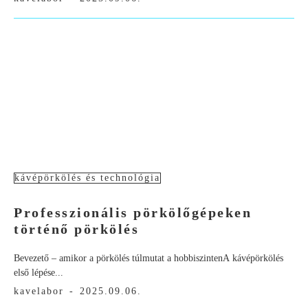
kávépörkölés és technológia
Professzionális pörkölőgépeken
történő pörkölés
Bevezető – amikor a pörkölés túlmutat a hobbiszintenA kávépörkölés
első lépése...
kavelabor
-
2025.09.06.