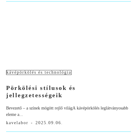
kávépörkölés és technológia
Pörkölési stílusok és
jellegzetességeik
Bevezető – a színek mögött rejlő világA kávépörkölés leglátványosabb
eleme a...
kavelabor
-
2025.09.06.