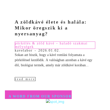
A zöldkávé élete és halála:
Mikor öregszik ki a
nyersanyag?
pörkölés & zöld kávé – haladó szakmai
mélységek
kavelabor
-
2026.01.02.
Sokan azt hiszik, hogy a kávé romlási folyamata a
pörköléssel kezdődik. A valóságban azonban a kávé egy
élő, biológiai termék, amely már zöldkávé korában...
read more
A WORD FROM OUR SPONSOR