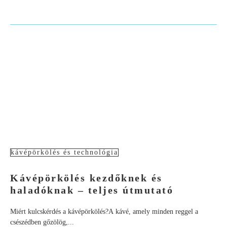
kávépörkölés és technológia
Kávépörkölés kezdőknek és
haladóknak – teljes útmutató
Miért kulcskérdés a kávépörkölés?A kávé, amely minden reggel a
csészédben gőzölög,...