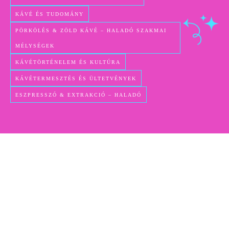
KÁVÉ ÉS TUDOMÁNY
PÖRKÖLÉS & ZÖLD KÁVÉ – HALADÓ SZAKMAI
MÉLYSÉGEK
KÁVÉTÖRTÉNELEM ÉS KULTÚRA
KÁVÉTERMESZTÉS ÉS ÜLTETVÉNYEK
ESZPRESSZÓ & EXTRAKCIÓ – HALADÓ