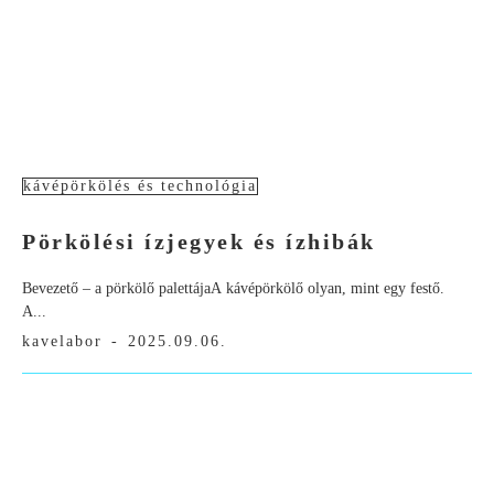
kávépörkölés és technológia
Pörkölési ízjegyek és ízhibák
Bevezető – a pörkölő palettájaA kávépörkölő olyan, mint egy festő.
A...
kavelabor
-
2025.09.06.