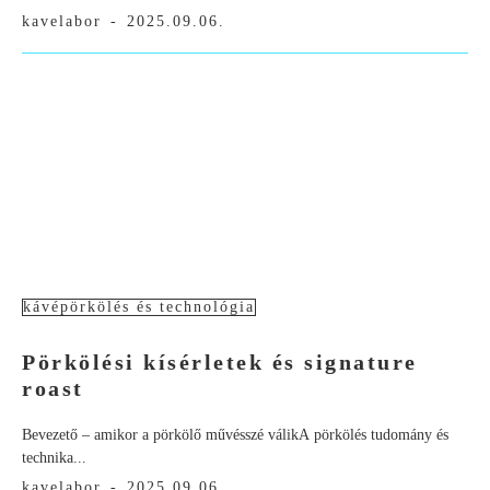
kavelabor
-
2025.09.06.
kávépörkölés és technológia
Pörkölési kísérletek és signature
roast
Bevezető – amikor a pörkölő művésszé válikA pörkölés tudomány és
technika...
kavelabor
-
2025.09.06.