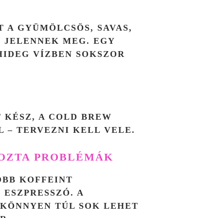
T A GYÜMÖLCSÖS, SAVAS,
 JELENNEK MEG. EGY
 HIDEG VÍZBEN SOKSZOR
T KÉSZ, A COLD BREW
 – TERVEZNI KELL VELE.
KOZTA PROBLÉMÁK
ÖBB KOFFEINT
 ESZPRESSZÓ. A
KÖNNYEN TÚL SOK LEHET