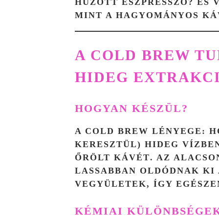
HÚZOTT ESZPRESSZÓ? ÉS 
MINT A HAGYOMÁNYOS KÁ
A COLD BREW T
HIDEG EXTRAKC
HOGYAN KÉSZÜL?
A COLD BREW LÉNYEGE:
H
KERESZTÜL) HIDEG VÍZBE
ŐRÖLT KÁVÉT
. AZ ALACS
LASSABBAN OLDÓDNAK KI
VEGYÜLETEK, ÍGY EGÉSZE
KÉMIAI KÜLÖNBSÉGEK