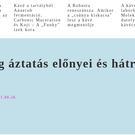
a:
Kávé a tartályból:
A Robusta
A káv
n
Anaerob
reneszánsza: Amikor
labor
a az
fermentáció,
a „csúnya kiskacsa”
Molek
Carbonic Maceration
lesz a kávé
datol
és Koji – A „Funky”
megmentője
kávéc
ízek kora
 áztatás előnyei és hát
5.08.26.