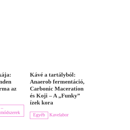
kája:
Kávé a tartályból:
nden
Anaerob fermentáció,
rma az
Carbonic Maceration
és Koji – A „Funky”
ízek kora
 –
ka módszerek
Egyéb
Kavelabor