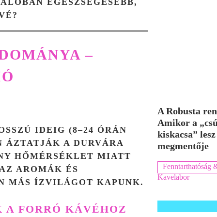
VALÓBAN EGÉSZSÉGESEBB,
VÉ?
UDOMÁNYA –
IÓ
A Robusta ren
Amikor a „cs
OSSZÚ IDEIG (8–24 ÓRÁN
kiskacsa” lesz
N ÁZTATJÁK A DURVÁRA
megmentője
ONY HŐMÉRSÉKLET MIATT
Fenntarthatóság &
 AZ AROMÁK ÉS
Kavelabor
N MÁS ÍZVILÁGOT KAPUNK.
 A FORRÓ KÁVÉHOZ