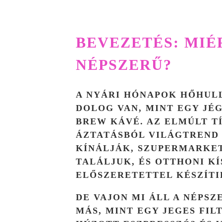
BEVEZETÉS: MIÉ
NÉPSZERŰ?
A NYÁRI HÓNAPOK HŐHUL
DOLOG VAN, MINT EGY JÉ
BREW KÁVÉ. AZ ELMÚLT TÍ
ÁZTATÁSBÓL VILÁGTREND 
KÍNÁLJÁK, SZUPERMARKE
TALÁLJUK, ÉS OTTHONI K
ELŐSZERETETTEL KÉSZÍTI
DE VAJON MI ÁLL A NÉPS
MÁS, MINT EGY JEGES FIL