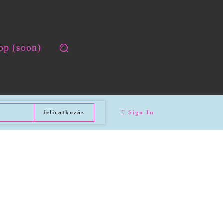
op (soon)
feliratkozás
Sign In