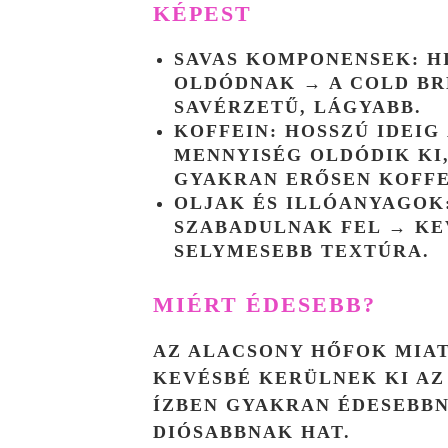
KÉPEST
SAVAS KOMPONENSEK
: 
OLDÓDNAK → A COLD B
SAVÉRZETŰ, LÁGYABB.
KOFFEIN
: HOSSZÚ IDEIG
MENNYISÉG OLDÓDIK KI
GYAKRAN ERŐSEN KOFFE
OLJAK ÉS ILLÓANYAGOK
SZABADULNAK FEL → KEV
SELYMESEBB TEXTÚRA.
MIÉRT ÉDESEBB?
AZ ALACSONY HŐFOK MIA
KEVÉSBÉ KERÜLNEK KI AZ 
ÍZBEN GYAKRAN ÉDESEBB
DIÓSABBNAK HAT.