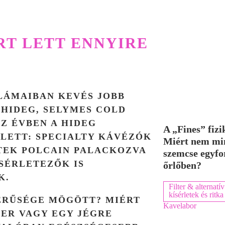
RT LETT ENNYIRE
LÁMAIBAN KEVÉS JOBB
GHIDEG, SELYMES COLD
Z ÉVBEN A HIDEG
A „Fines” fizi
LETT: SPECIALTY KÁVÉZÓK
Miért nem mi
TEK POLCAIN PALACKOZVA
szemcse egyfo
ÍSÉRLETEZŐK IS
őrlőben?
K.
Filter & alternatív
kísérletek és rit
ZERŰSÉGE MÖGÖTT? MIÉRT
Kavelabor
TER VAGY EGY JÉGRE