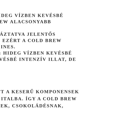
HIDEG VÍZBEN KEVÉSBÉ
REW ALACSONYABB
 ÁZTATVA JELENTŐS
, EZÉRT A COLD BREW
INES.
: HIDEG VÍZBEN KEVÉSBÉ
ÉSBÉ INTENZÍV ILLAT, DE
TT A KESERŰ KOMPONENSEK
ITALBA. ÍGY A COLD BREW
NEK, CSOKOLÁDÉSNAK,