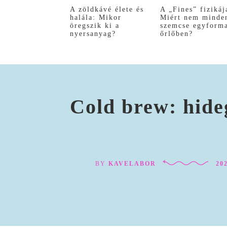
A zöldkávé élete és
A „Fines” fizikáj
halála: Mikor
Miért nem minde
öregszik ki a
szemcse egyform
nyersanyag?
őrlőben?
Cold brew: hideg
BY
KAVELABOR
202