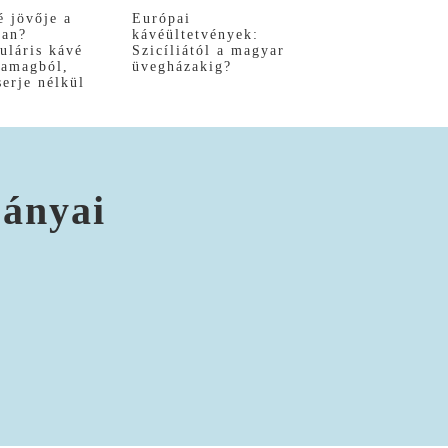
é jövője a
Európai
ban?
kávéültetvények:
uláris kávé
Szicíliától a magyar
yamagból,
üvegházakig?
serje nélkül
rányai