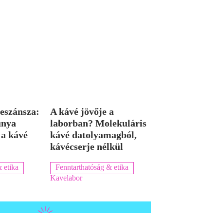
eszánsza:
A kávé jövője a
únya
laborban? Molekuláris
 a kávé
kávé datolyamagból,
kávécserje nélkül
 etika
Fenntarthatóság & etika
Kavelabor