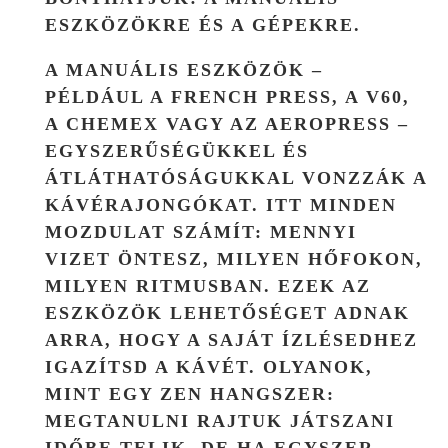
ESZKÖZÖKRE
ÉS A
GÉPEKRE
.
A MANUÁLIS ESZKÖZÖK –
PÉLDÁUL A FRENCH PRESS, A V60,
A CHEMEX VAGY AZ AEROPRESS –
EGYSZERŰSÉGÜKKEL ÉS
ÁTLÁTHATÓSÁGUKKAL VONZZÁK A
KÁVÉRAJONGÓKAT. ITT MINDEN
MOZDULAT SZÁMÍT: MENNYI
VIZET ÖNTESZ, MILYEN HŐFOKON,
MILYEN RITMUSBAN. EZEK AZ
ESZKÖZÖK LEHETŐSÉGET ADNAK
ARRA, HOGY A SAJÁT ÍZLÉSEDHEZ
IGAZÍTSD A KÁVÉT. OLYANOK,
MINT EGY ZEN HANGSZER:
MEGTANULNI RAJTUK JÁTSZANI
IDŐBE TELIK, DE HA EGYSZER