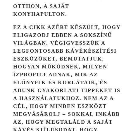
OTTHON, A SAJÁT
KONYHAPULTON.
EZ A CIKK AZÉRT KÉSZÜLT, HOGY
ELIGAZODJ EBBEN A SOKSZÍNŰ
VILÁGBAN. VÉGIGVESSZÜK A
LEGFONTOSABB KÁVÉKÉSZÍTÉSI
ESZKÖZÖKET, BEMUTATJUK,
HOGYAN MŰKÖDNEK, MILYEN
ÍZPROFILT ADNAK, MIK AZ
ELŐNYEIK ÉS KORLÁTAIK, ÉS
ADUNK GYAKORLATI TIPPEKET IS
A HASZNÁLATUKHOZ. NEM AZ A
CÉL, HOGY MINDEN ESZKÖZT
MEGVÁSÁROLJ – SOKKAL INKÁBB
AZ, HOGY MEGTALÁLD A SAJÁT
KÁVÉS STÍLUSODAT. HOGY