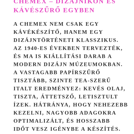
CHEMEX – DIZÁJNIKON ÉS
KÁVÉSZŰRŐ EGYBEN
A CHEMEX NEM CSAK EGY
KÁVÉKÉSZÍTŐ, HANEM EGY
DIZÁJNTÖRTÉNETI KLASSZIKUS.
AZ 1940-ES ÉVEKBEN TERVEZTÉK,
ÉS MA IS KIÁLLÍTÁSI DARAB A
MODERN DIZÁJN MÚZEUMOKBAN.
A VASTAGABB PAPÍRSZŰRŐ
TISZTÁBB, SZINTE TEA-SZERŰ
ITALT EREDMÉNYEZ: KEVÉS OLAJ,
TISZTA, ÁTTETSZŐ, LETISZTULT
ÍZEK. HÁTRÁNYA, HOGY NEHEZEBB
KEZELNI, NAGYOBB ADAGOKRA
OPTIMALIZÁLT, ÉS HOSSZABB
IDŐT VESZ IGÉNYBE A KÉSZÍTÉS.