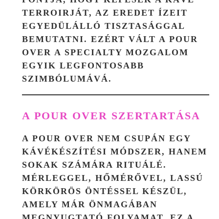
TERROIRJÁT, AZ EREDET ÍZEIT
EGYEDÜLÁLLÓ TISZTASÁGGAL
BEMUTATNI. EZÉRT VÁLT A POUR
OVER A SPECIALTY MOZGALOM
EGYIK LEGFONTOSABB
SZIMBÓLUMÁVÁ.
A POUR OVER SZERTARTÁSA
A POUR OVER NEM CSUPÁN EGY
KÁVÉKÉSZÍTÉSI MÓDSZER, HANEM
SOKAK SZÁMÁRA RITUÁLÉ.
MÉRLEGGEL, HŐMÉRŐVEL, LASSÚ
KÖRKÖRÖS ÖNTÉSSEL KÉSZÜL,
AMELY MÁR ÖNMAGÁBAN
MEGNYUGTATÓ FOLYAMAT. EZ A