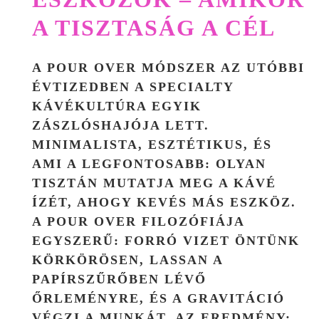
A TISZTASÁG A CÉL
A POUR OVER MÓDSZER AZ UTÓBBI
ÉVTIZEDBEN A SPECIALTY
KÁVÉKULTÚRA EGYIK
ZÁSZLÓSHAJÓJA LETT.
MINIMALISTA, ESZTÉTIKUS, ÉS
AMI A LEGFONTOSABB: OLYAN
TISZTÁN MUTATJA MEG A KÁVÉ
ÍZÉT, AHOGY KEVÉS MÁS ESZKÖZ.
A POUR OVER FILOZÓFIÁJA
EGYSZERŰ: FORRÓ VIZET ÖNTÜNK
KÖRKÖRÖSEN, LASSAN A
PAPÍRSZŰRŐBEN LÉVŐ
ŐRLEMÉNYRE, ÉS A GRAVITÁCIÓ
VÉGZI A MUNKÁT. AZ EREDMÉNY: