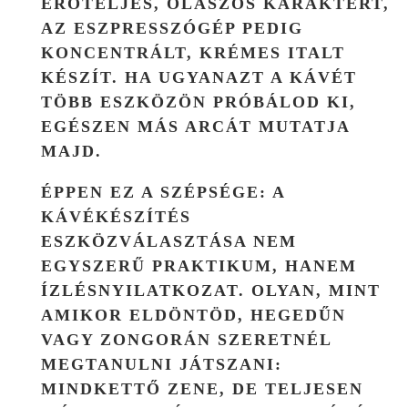
ERŐTELJES, OLASZOS KARAKTERT,
AZ ESZPRESSZÓGÉP PEDIG
KONCENTRÁLT, KRÉMES ITALT
KÉSZÍT. HA UGYANAZT A KÁVÉT
TÖBB ESZKÖZÖN PRÓBÁLOD KI,
EGÉSZEN MÁS ARCÁT MUTATJA
MAJD.
ÉPPEN EZ A SZÉPSÉGE: A
KÁVÉKÉSZÍTÉS
ESZKÖZVÁLASZTÁSA NEM
EGYSZERŰ PRAKTIKUM, HANEM
ÍZLÉSNYILATKOZAT. OLYAN, MINT
AMIKOR ELDÖNTÖD, HEGEDŰN
VAGY ZONGORÁN SZERETNÉL
MEGTANULNI JÁTSZANI:
MINDKETTŐ ZENE, DE TELJESEN