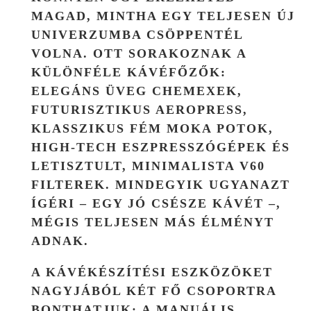
MAGAD, MINTHA EGY TELJESEN ÚJ
UNIVERZUMBA CSÖPPENTÉL
VOLNA. OTT SORAKOZNAK A
KÜLÖNFÉLE KÁVÉFŐZŐK:
ELEGÁNS ÜVEG CHEMEXEK,
FUTURISZTIKUS AEROPRESS,
KLASSZIKUS FÉM MOKA POTOK,
HIGH-TECH ESZPRESSZÓGÉPEK ÉS
LETISZTULT, MINIMALISTA V60
FILTEREK. MINDEGYIK UGYANAZT
ÍGÉRI – EGY JÓ CSÉSZE KÁVÉT –,
MÉGIS TELJESEN MÁS ÉLMÉNYT
ADNAK.
A KÁVÉKÉSZÍTÉSI ESZKÖZÖKET
NAGYJÁBÓL KÉT FŐ CSOPORTRA
BONTHATJUK: A
MANUÁLIS