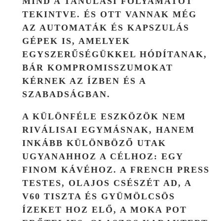
MIND A TANULÁSI FOLYAMATOT
TEKINTVE. ÉS OTT VANNAK MÉG
AZ AUTOMATÁK ÉS KAPSZULÁS
GÉPEK IS, AMELYEK
EGYSZERŰSÉGÜKKEL HÓDÍTANAK,
BÁR KOMPROMISSZUMOKAT
KÉRNEK AZ ÍZBEN ÉS A
SZABADSÁGBAN.
A KÜLÖNFÉLE ESZKÖZÖK NEM
RIVÁLISAI EGYMÁSNAK, HANEM
INKÁBB KÜLÖNBÖZŐ UTAK
UGYANAHHOZ A CÉLHOZ: EGY
FINOM KÁVÉHOZ. A FRENCH PRESS
TESTES, OLAJOS CSÉSZÉT AD, A
V60 TISZTA ÉS GYÜMÖLCSÖS
ÍZEKET HOZ ELŐ, A MOKA POT