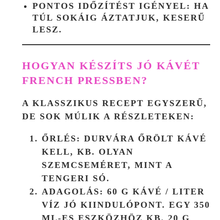
PONTOS IDŐZÍTÉST IGÉNYEL: HA
TÚL SOKÁIG ÁZTATJUK, KESERŰ
LESZ.
HOGYAN KÉSZÍTS JÓ KÁVÉT
FRENCH PRESSBEN?
A KLASSZIKUS RECEPT EGYSZERŰ,
DE SOK MÚLIK A RÉSZLETEKEN:
ŐRLÉS:
DURVÁRA ŐRÖLT KÁVÉ
KELL, KB. OLYAN
SZEMCSEMÉRET, MINT A
TENGERI SÓ.
ADAGOLÁS:
60 G KÁVÉ / LITER
VÍZ JÓ KIINDULÓPONT. EGY 350
ML-ES ESZKÖZHÖZ KB. 20 G