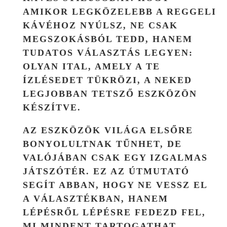
AMIKOR LEGKÖZELEBB A REGGELI
KÁVÉHOZ NYÚLSZ, NE CSAK
MEGSZOKÁSBÓL TEDD, HANEM
TUDATOS VÁLASZTÁS LEGYEN:
OLYAN ITAL, AMELY A TE
ÍZLÉSEDET TÜKRÖZI, A NEKED
LEGJOBBAN TETSZŐ ESZKÖZÖN
KÉSZÍTVE.
AZ ESZKÖZÖK VILÁGA ELSŐRE
BONYOLULTNAK TŰNHET, DE
VALÓJÁBAN CSAK EGY IZGALMAS
JÁTSZÓTÉR. EZ AZ ÚTMUTATÓ
SEGÍT ABBAN, HOGY NE VESSZ EL
A VÁLASZTÉKBAN, HANEM
LÉPÉSRŐL LÉPÉSRE FEDEZD FEL,
MI MINDENT TARTOGATHAT