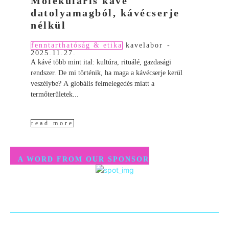
Molekuláris kávé
datolyamagból, kávécserje
nélkül
fenntarthatóság & etika
kavelabor
-
2025.11.27.
A kávé több mint ital: kultúra, rituálé, gazdasági
rendszer. De mi történik, ha maga a kávécserje kerül
veszélybe? A globális felmelegedés miatt a
termőterületek...
read more
A WORD FROM OUR SPONSOR