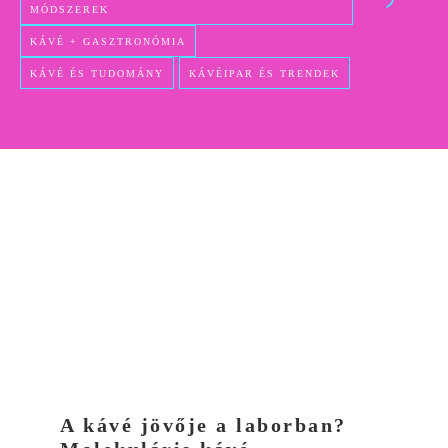
MÓDSZEREK
KÁVÉ + GASZTRONÓMIA
KÁVÉ ÉS TUDOMÁNY
KÁVÉIPAR ÉS TRENDEK
A kávé jövője a laborban?