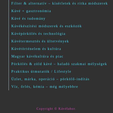
Filter & alternatív – kísérletek és ritka módszerek
Kávé + gasztronómia
Kávé és tudomány
Kávékészítési módszerek és eszközök
Kávépörkölés és technológia
Kávétermesztés és ültetvények
Kávétörténelem és kultúra
Magyar kávékultúra és piac
Pörkölés & zöld kávé – haladó szakmai mélységek
Praktikus útmutatók / Lifestyle
Üzlet, márka, operáció – pörkölő-indítás
Víz, őrlés, kémia – még mélyebbre
Copyright © Kávélabor.