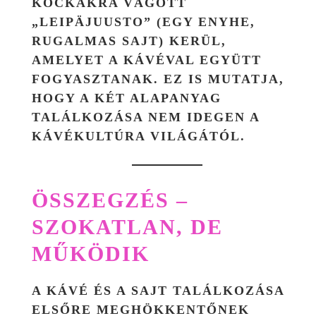
KOCKÁKRA VÁGOTT
„LEIPÄJUUSTO” (EGY ENYHE,
RUGALMAS SAJT) KERÜL,
AMELYET A KÁVÉVAL EGYÜTT
FOGYASZTANAK. EZ IS MUTATJA,
HOGY A KÉT ALAPANYAG
TALÁLKOZÁSA NEM IDEGEN A
KÁVÉKULTÚRA VILÁGÁTÓL.
ÖSSZEGZÉS –
SZOKATLAN, DE
MŰKÖDIK
A KÁVÉ ÉS A SAJT TALÁLKOZÁSA
ELSŐRE MEGHÖKKENTŐNEK