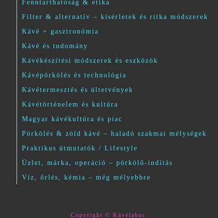
Fenntarthatóság & etika
Filter & alternatív – kísérletek és ritka módszerek
Kávé + gasztronómia
Kávé és tudomány
Kávékészítési módszerek és eszközök
Kávépörkölés és technológia
Kávétermesztés és ültetvények
Kávétörténelem és kultúra
Magyar kávékultúra és piac
Pörkölés & zöld kávé – haladó szakmai mélységek
Praktikus útmutatók / Lifestyle
Üzlet, márka, operáció – pörkölő-indítás
Víz, őrlés, kémia – még mélyebbre
Copyright © Kávélabor.