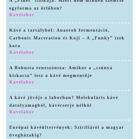
A „Fines” fizikája: Miért nem minden szemcse
egyforma az őrlőben?
Kavelabor
Kávé a tartályból: Anaerob fermentáció,
Carbonic Maceration és Koji – A „Funky” ízek
kora
Kavelabor
A Robusta reneszánsza: Amikor a „csúnya
kiskacsa” lesz a kávé megmentője
Kavelabor
A kávé jövője a laborban? Molekuláris kávé
datolyamagból, kávécserje nélkül
Kavelabor
Európai kávéültetvények: Szicíliától a magyar
üvegházakig?