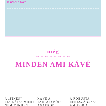
Kavelabor
Kávé a tartályból: Anaerob fermentáció, Carbonic Maceration és Koji – A „Funky” ízek kora
A kávé jövője a laborban? Molekuláris kávé datolyamagból, kávécserje nélkül
még
MINDEN AMI KÁVÉ
A „FINES”
KÁVÉ A
A ROBUSTA
FIZIKÁJA: MIÉRT
TARTÁLYBÓL:
RENESZÁNSZA:
NEM MINDEN
ANAEROB
AMIKOR A