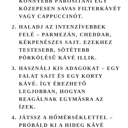
KÖNNYEBB PÁROSÍTANI EGY
KÖZEPESEN SAVAS FILTERKÁVÉT
VAGY CAPPUCCINÓT.
HALADJ AZ INTENZÍVEBBEK
FELÉ
– PARMEZÁN, CHEDDAR,
KÉKPENÉSZES SAJT. EZEKHEZ
TESTESEBB, SÖTÉTEBB
PÖRKÖLÉSŰ KÁVÉ ILLIK.
HASZNÁLJ KIS ADAGOKAT
– EGY
FALAT SAJT ÉS EGY KORTY
KÁVÉ. ÍGY ÉREZHETŐ
LEGJOBBAN, HOGYAN
REAGÁLNAK EGYMÁSRA AZ
ÍZEK.
JÁTSSZ A HŐMÉRSÉKLETTEL
–
PRÓBÁLD KI A HIDEG KÁVÉ