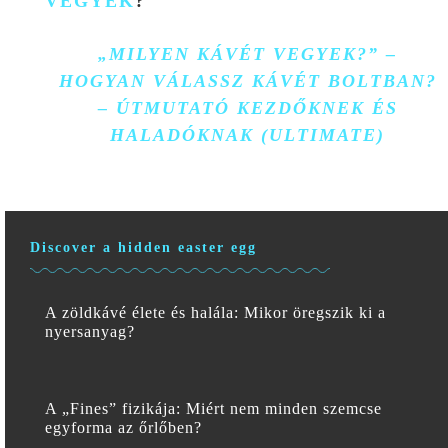
VEGYEK
?
„MILYEN KÁVÉT VEGYEK?” –
HOGYAN VÁLASSZ KÁVÉT BOLTBAN?
– ÚTMUTATÓ KEZDŐKNEK ÉS
HALADÓKNAK (ULTIMATE)
Discover a hidden easter egg
A zöldkávé élete és halála: Mikor öregszik ki a
nyersanyag?
A „Fines” fizikája: Miért nem minden szemcse
egyforma az őrlőben?