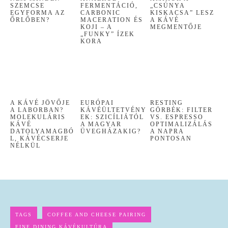
SZEMCSE
FERMENTÁCIÓ,
„CSÚNYA
EGYFORMA AZ
CARBONIC
KISKACSA” LESZ
ŐRLŐBEN?
MACERATION ÉS
A KÁVÉ
KOJI – A
MEGMENTŐJE
„FUNKY” ÍZEK
KORA
A KÁVÉ JÖVŐJE
EURÓPAI
RESTING
A LABORBAN?
KÁVÉÜLTETVÉNY
GÖRBÉK: FILTER
MOLEKULÁRIS
EK: SZICÍLIÁTÓL
VS. ESPRESSO
KÁVÉ
A MAGYAR
OPTIMALIZÁLÁS
DATOLYAMAGBÓ
ÜVEGHÁZAKIG?
A NAPRA
L, KÁVÉCSERJE
PONTOSAN
NÉLKÜL
TAGS
COFFEE AND CHEESE PAIRING
FINE DINING KÁVÉKULTÚRA