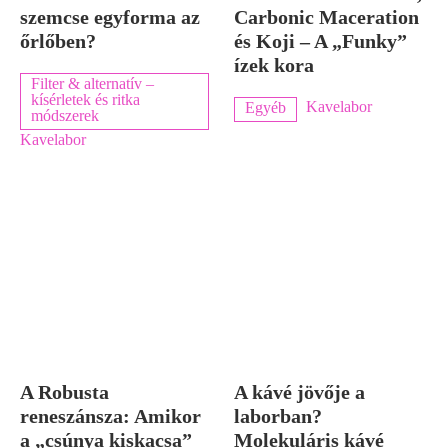
szemcse egyforma az
Carbonic Maceration
őrlőben?
és Koji – A „Funky”
ízek kora
Filter & alternatív –
kísérletek és ritka
Kavelabor
Egyéb
módszerek
Kavelabor
A Robusta
A kávé jövője a
reneszánsza: Amikor
laborban?
a „csúnya kiskacsa”
Molekuláris kávé