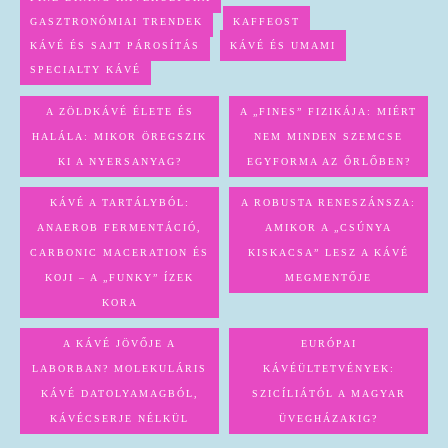
GASZTRONÓMIAI TRENDEK
KAFFEOST
KÁVÉ ÉS SAJT PÁROSÍTÁS
KÁVÉ ÉS UMAMI
SPECIALTY KÁVÉ
A ZÖLDKÁVÉ ÉLETE ÉS
A „FINES” FIZIKÁJA: MIÉRT
HALÁLA: MIKOR ÖREGSZIK
NEM MINDEN SZEMCSE
KI A NYERSANYAG?
EGYFORMA AZ ŐRLŐBEN?
KÁVÉ A TARTÁLYBÓL:
A ROBUSTA RENESZÁNSZA:
ANAEROB FERMENTÁCIÓ,
AMIKOR A „CSÚNYA
CARBONIC MACERATION ÉS
KISKACSA” LESZ A KÁVÉ
KOJI – A „FUNKY” ÍZEK
MEGMENTŐJE
KORA
A KÁVÉ JÖVŐJE A
EURÓPAI
LABORBAN? MOLEKULÁRIS
KÁVÉÜLTETVÉNYEK:
KÁVÉ DATOLYAMAGBÓL,
SZICÍLIÁTÓL A MAGYAR
KÁVÉCSERJE NÉLKÜL
ÜVEGHÁZAKIG?