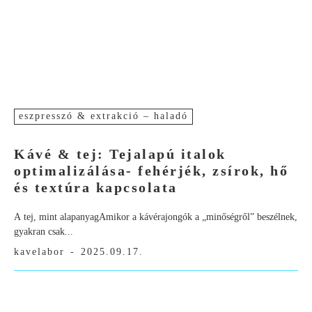
eszpresszó & extrakció – haladó
Kávé & tej: Tejalapú italok
optimalizálása- fehérjék, zsírok, hő
és textúra kapcsolata
A tej, mint alapanyagAmikor a kávérajongók a „minőségről” beszélnek,
gyakran csak...
kavelabor
-
2025.09.17.