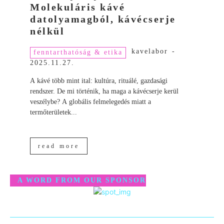
Molekuláris kávé
datolyamagból, kávécserje
nélkül
kavelabor
-
fenntarthatóság & etika
2025.11.27.
A kávé több mint ital: kultúra, rituálé, gazdasági
rendszer. De mi történik, ha maga a kávécserje kerül
veszélybe? A globális felmelegedés miatt a
termőterületek...
read more
A WORD FROM OUR SPONSOR