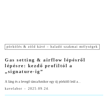
pörkölés & zöld kávé – haladó szakmai mélységek
Gas setting & airflow lépésről
lépésre: kezdő profiltól a
„signature-ig”
A láng és a levegő táncaAmikor egy új pörkölő leül a...
kavelabor
-
2025.09.24.