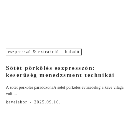
eszpresszó & extrakció – haladó
Sötét pörkölés eszpresszón:
keserűség menedzsment technikái
A sötét pörkölés paradoxonaA sötét pörkölés évtizedekig a kávé világa
volt:...
kavelabor
-
2025.09.16.