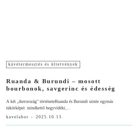
kávétermesztés és ültetvények
Ruanda & Burundi – mosott
bourbonok, savgerinc és édesség
A két „ikerország” történeteRuanda és Burundi szinte egymás
tükörképei: mindkettő hegyvidéki,...
kavelabor
-
2025.10.13.