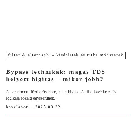
filter & alternatív – kísérletek és ritka módszerek
Bypass technikák: magas TDS
helyett hígítás – mikor jobb?
A paradoxon: főzd erősebbre, majd hígítsd!A filterkávé készítés
logikája sokáig egyszerűnek...
kavelabor
-
2025.09.22.