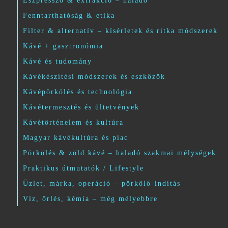
Eszpresszó & extrakció – haladó
Fenntarthatóság & etika
Filter & alternatív – kísérletek és ritka módszerek
Kávé + gasztronómia
Kávé és tudomány
Kávékészítési módszerek és eszközök
Kávépörkölés és technológia
Kávétermesztés és ültetvények
Kávétörténelem és kultúra
Magyar kávékultúra és piac
Pörkölés & zöld kávé – haladó szakmai mélységek
Praktikus útmutatók / Lifestyle
Üzlet, márka, operáció – pörkölő-indítás
Víz, őrlés, kémia – még mélyebbre