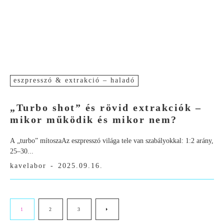
eszpresszó & extrakció – haladó
„Turbo shot” és rövid extrakciók –
mikor működik és mikor nem?
A „turbo” mítoszaAz eszpresszó világa tele van szabályokkal: 1:2 arány,
25–30...
kavelabor
-
2025.09.16.
1
2
3