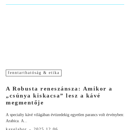
fenntarthatóság & etika
A Robusta reneszánsza: Amikor a
„csúnya kiskacsa” lesz a kávé
megmentője
A specialty kávé világában évtizedekig egyetlen parancs volt érvényben:
Arabica. A...
kavelabor
-
2025.12.06.