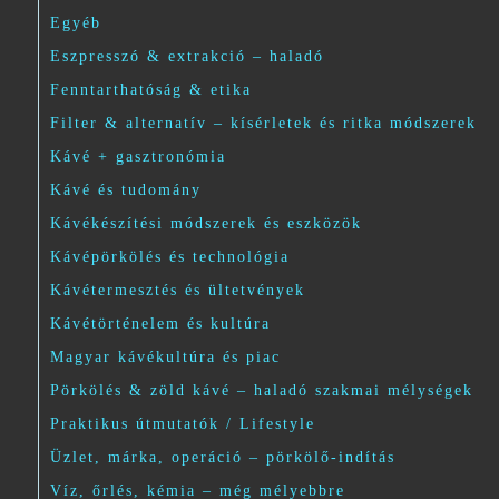
Egyéb
Eszpresszó & extrakció – haladó
Fenntarthatóság & etika
Filter & alternatív – kísérletek és ritka módszerek
Kávé + gasztronómia
Kávé és tudomány
Kávékészítési módszerek és eszközök
Kávépörkölés és technológia
Kávétermesztés és ültetvények
Kávétörténelem és kultúra
Magyar kávékultúra és piac
Pörkölés & zöld kávé – haladó szakmai mélységek
Praktikus útmutatók / Lifestyle
Üzlet, márka, operáció – pörkölő-indítás
Víz, őrlés, kémia – még mélyebbre