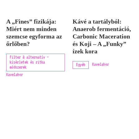
A „Fines” fizikája:
Kávé a tartályból:
Miért nem minden
Anaerob fermentáció,
szemcse egyforma az
Carbonic Maceration
őrlőben?
és Koji – A „Funky”
ízek kora
Filter & alternatív –
kísérletek és ritka
Kavelabor
Egyéb
módszerek
Kavelabor