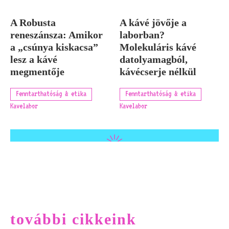
A Robusta
A kávé jövője a
reneszánsza: Amikor
laborban?
a „csúnya kiskacsa”
Molekuláris kávé
lesz a kávé
datolyamagból,
megmentője
kávécserje nélkül
Fenntarthatóság & etika
Fenntarthatóság & etika
Kavelabor
Kavelabor
további cikkeink