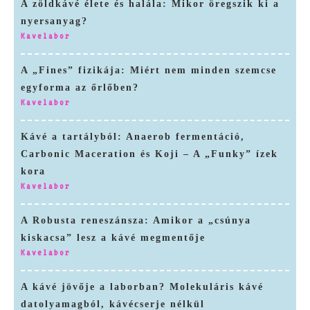
A zöldkávé élete és halála: Mikor öregszik ki a
nyersanyag?
Kavelabor
A „Fines” fizikája: Miért nem minden szemcse
egyforma az őrlőben?
Kavelabor
Kávé a tartályból: Anaerob fermentáció,
Carbonic Maceration és Koji – A „Funky” ízek
kora
Kavelabor
A Robusta reneszánsza: Amikor a „csúnya
kiskacsa” lesz a kávé megmentője
Kavelabor
A kávé jövője a laborban? Molekuláris kávé
datolyamagból, kávécserje nélkül