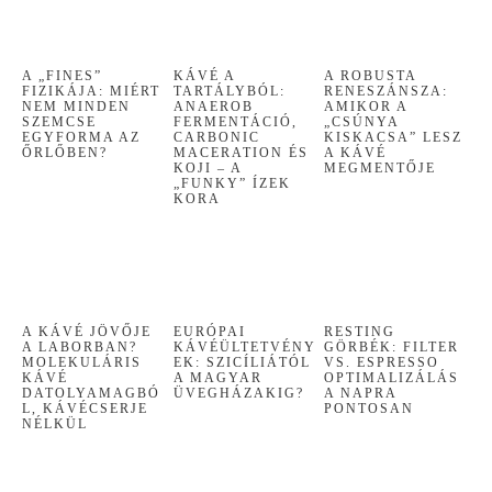
A „FINES”
KÁVÉ A
A ROBUSTA
FIZIKÁJA: MIÉRT
TARTÁLYBÓL:
RENESZÁNSZA:
NEM MINDEN
ANAEROB
AMIKOR A
SZEMCSE
FERMENTÁCIÓ,
„CSÚNYA
EGYFORMA AZ
CARBONIC
KISKACSA” LESZ
ŐRLŐBEN?
MACERATION ÉS
A KÁVÉ
KOJI – A
MEGMENTŐJE
„FUNKY” ÍZEK
KORA
A KÁVÉ JÖVŐJE
EURÓPAI
RESTING
A LABORBAN?
KÁVÉÜLTETVÉNY
GÖRBÉK: FILTER
MOLEKULÁRIS
EK: SZICÍLIÁTÓL
VS. ESPRESSO
KÁVÉ
A MAGYAR
OPTIMALIZÁLÁS
DATOLYAMAGBÓ
ÜVEGHÁZAKIG?
A NAPRA
L, KÁVÉCSERJE
PONTOSAN
NÉLKÜL