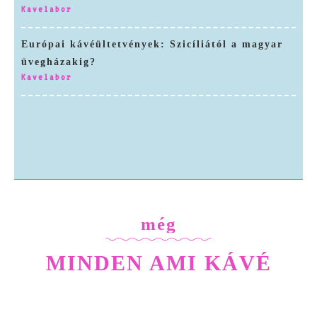
Kavelabor
Európai kávéültetvények: Szicíliától a magyar
üvegházakig?
Kavelabor
Kávé a tartályból: Anaerob fermentáció, Carbonic Maceration és Koji – A „Funky” ízek kora
A kávé jövője a laborban? Molekuláris kávé datolyamagból, kávécserje nélkül
még
MINDEN AMI KÁVÉ