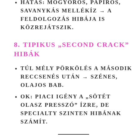
HATÁS
: MOGYORÓS, PAPÍROS,
SAVANYKÁS MELLÉKÍZ → A
FELDOLGOZÁS HIBÁJA IS
KÖZREJÁTSZIK.
8. TIPIKUS „SECOND CRACK”
HIBÁK
TÚL MÉLY PÖRKÖLÉS
A MÁSODIK
RECCSENÉS UTÁN → SZÉNES,
OLAJOS BAB.
OK
: PIACI IGÉNY A „SÖTÉT
OLASZ PRESSZÓ” ÍZRE, DE
SPECIALTY SZINTEN HIBÁNAK
SZÁMÍT.