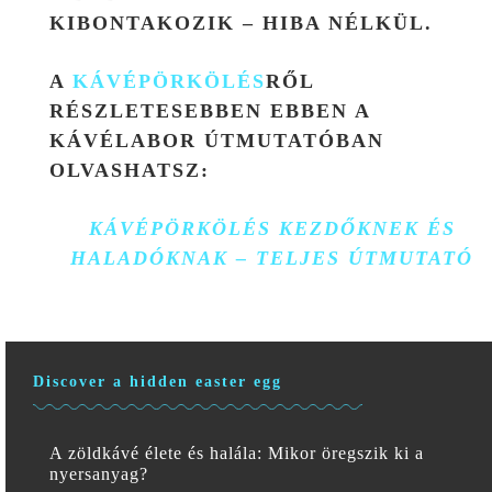
KIBONTAKOZIK – HIBA NÉLKÜL.
A
KÁVÉPÖRKÖLÉS
RŐL
RÉSZLETESEBBEN EBBEN A
KÁVÉLABOR ÚTMUTATÓBAN
OLVASHATSZ:
KÁVÉPÖRKÖLÉS KEZDŐKNEK ÉS
HALADÓKNAK – TELJES ÚTMUTATÓ
Discover a hidden easter egg
A zöldkávé élete és halála: Mikor öregszik ki a
nyersanyag?