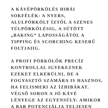
A KÁVÉPÖRKÖLÉS HIBÁI
SOKFÉLÉK: A NYERS,
ALULPÖRKÖLT ÍZTŐL A SZENES
TÚLPÖRKÖLÉSIG, A SÜTÖTT
„BAKING” LAPOSSÁGÁTÓL A
TIPPING ÉS SCORCHING KESERŰ
FOLTJAIIG.
A PROFI PÖRKÖLŐK PRECÍZ
KONTROLLAL IGYEKEZNEK
EZEKET ELKERÜLNI, DE A
FOGYASZTÓ SZÁMÁRA IS HASZNOS,
HA FELISMERI AZ ÍZHIBÁKAT.
VÉGSŐ SORON A JÓ KÁVÉ
LÉNYEGE AZ EGYENSÚLY: AMIKOR
A BAB POTENCIÁLJA TELJESEN