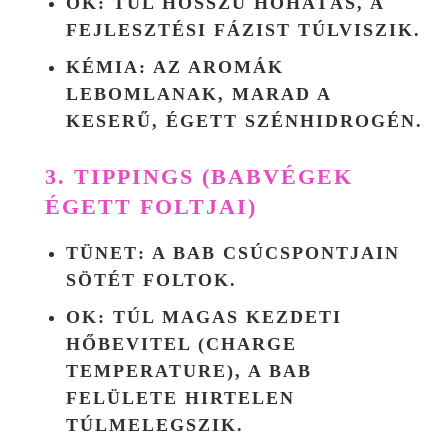
OK
: TÚL HOSSZÚ HŐHATÁS, A
FEJLESZTÉSI FÁZIST TÚLVISZIK.
KÉMIA
: AZ AROMÁK
LEBOMLANAK, MARAD A
KESERŰ, ÉGETT SZÉNHIDROGÉN.
3. TIPPINGS (BABVÉGEK
ÉGETT FOLTJAI)
TÜNET
: A BAB CSÚCSPONTJAIN
SÖTÉT FOLTOK.
OK
: TÚL MAGAS KEZDETI
HŐBEVITEL (CHARGE
TEMPERATURE), A BAB
FELÜLETE HIRTELEN
TÚLMELEGSZIK.