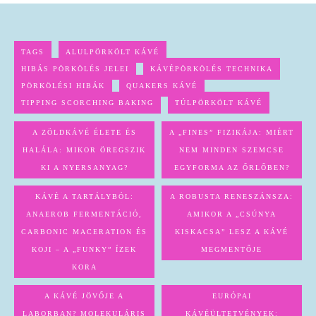
TAGS
ALULPÖRKÖLT KÁVÉ
HIBÁS PÖRKÖLÉS JELEI
KÁVÉPÖRKÖLÉS TECHNIKA
PÖRKÖLÉSI HIBÁK
QUAKERS KÁVÉ
TIPPING SCORCHING BAKING
TÚLPÖRKÖLT KÁVÉ
A ZÖLDKÁVÉ ÉLETE ÉS
A „FINES” FIZIKÁJA: MIÉRT
HALÁLA: MIKOR ÖREGSZIK
NEM MINDEN SZEMCSE
KI A NYERSANYAG?
EGYFORMA AZ ŐRLŐBEN?
KÁVÉ A TARTÁLYBÓL:
A ROBUSTA RENESZÁNSZA:
ANAEROB FERMENTÁCIÓ,
AMIKOR A „CSÚNYA
CARBONIC MACERATION ÉS
KISKACSA” LESZ A KÁVÉ
KOJI – A „FUNKY” ÍZEK
MEGMENTŐJE
KORA
A KÁVÉ JÖVŐJE A
EURÓPAI
LABORBAN? MOLEKULÁRIS
KÁVÉÜLTETVÉNYEK: