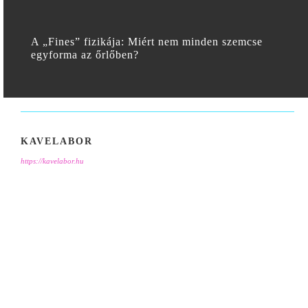
A „Fines” fizikája: Miért nem minden szemcse
egyforma az őrlőben?
KAVELABOR
https://kavelabor.hu