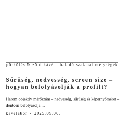
pörkölés & zöld kávé – haladó szakmai mélységek
Sűrűség, nedvesség, screen size –
hogyan befolyásolják a profilt?
Három objektív mérőszám – nedvesség, sűrűség és képernyőméret –
döntően befolyásolja,...
kavelabor
-
2025.09.06.