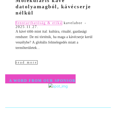
Molekuláris kávé
datolyamagból, kávécserje
nélkül
fenntarthatóság & etika
kavelabor
-
2025.11.27.
A kávé több mint ital: kultúra, rituálé, gazdasági
rendszer. De mi történik, ha maga a kávécserje kerül
veszélybe? A globális felmelegedés miatt a
termőterületek...
read more
A WORD FROM OUR SPONSOR