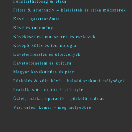
Fenntarthatóság & etika
Filter & alternatív – kísérletek és ritka módszerek
Kávé + gasztronómia
Kávé és tudomány
Kávékészítési módszerek és eszközök
Kávépörkölés és technológia
Kávétermesztés és ültetvények
Kávétörténelem és kultúra
Magyar kávékultúra és piac
Pörkölés & zöld kávé – haladó szakmai mélységek
Praktikus útmutatók / Lifestyle
Üzlet, márka, operáció – pörkölő-indítás
Víz, őrlés, kémia – még mélyebbre