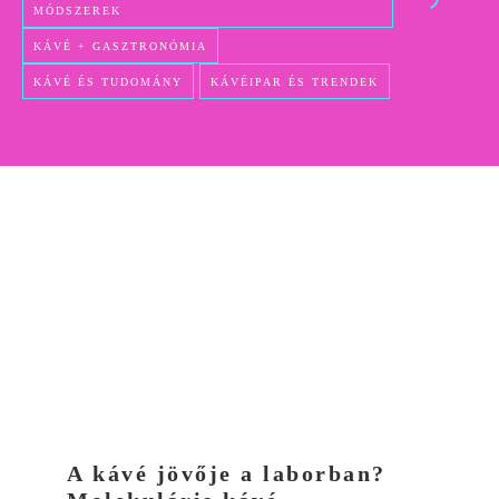
MÓDSZEREK
KÁVÉ + GASZTRONÓMIA
KÁVÉ ÉS TUDOMÁNY
KÁVÉIPAR ÉS TRENDEK
A kávé jövője a laborban?