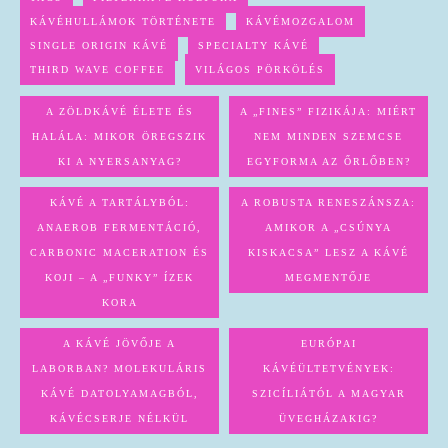
KÁVÉHULLÁMOK TÖRTÉNETE
KÁVÉMOZGALOM
SINGLE ORIGIN KÁVÉ
SPECIALTY KÁVÉ
THIRD WAVE COFFEE
VILÁGOS PÖRKÖLÉS
A ZÖLDKÁVÉ ÉLETE ÉS
A „FINES” FIZIKÁJA: MIÉRT
HALÁLA: MIKOR ÖREGSZIK
NEM MINDEN SZEMCSE
KI A NYERSANYAG?
EGYFORMA AZ ŐRLŐBEN?
KÁVÉ A TARTÁLYBÓL:
A ROBUSTA RENESZÁNSZA:
ANAEROB FERMENTÁCIÓ,
AMIKOR A „CSÚNYA
CARBONIC MACERATION ÉS
KISKACSA” LESZ A KÁVÉ
KOJI – A „FUNKY” ÍZEK
MEGMENTŐJE
KORA
A KÁVÉ JÖVŐJE A
EURÓPAI
LABORBAN? MOLEKULÁRIS
KÁVÉÜLTETVÉNYEK:
KÁVÉ DATOLYAMAGBÓL,
SZICÍLIÁTÓL A MAGYAR
KÁVÉCSERJE NÉLKÜL
ÜVEGHÁZAKIG?