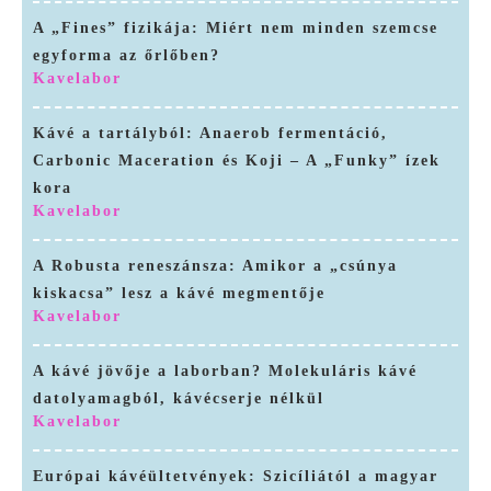
A „Fines” fizikája: Miért nem minden szemcse
egyforma az őrlőben?
Kavelabor
Kávé a tartályból: Anaerob fermentáció,
Carbonic Maceration és Koji – A „Funky” ízek
kora
Kavelabor
A Robusta reneszánsza: Amikor a „csúnya
kiskacsa” lesz a kávé megmentője
Kavelabor
A kávé jövője a laborban? Molekuláris kávé
datolyamagból, kávécserje nélkül
Kavelabor
Európai kávéültetvények: Szicíliától a magyar