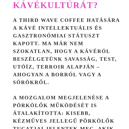
KÁVÉKULTÚRÁT?
A THIRD WAVE COFFEE HATÁSÁRA
A KÁVÉ
INTELLEKTUÁLIS ÉS
GASZTRONÓMIAI STÁTUSZT
KAPOTT. MA MÁR NEM
SZOKATLAN, HOGY A KÁVÉRÓL
BESZÉLGETÜNK SAVASSÁG, TEST,
UTÓÍZ, TERROIR ALAPJÁN –
AHOGYAN A BORRÓL VAGY A
SÖRÖKRŐL.
A MOZGALOM MEGJELENÉSE A
PÖRKÖLŐK MŰKÖDÉSÉT IS
ÁTALAKÍTOTTA: KISEBB,
KÉZMŰVES JELLEGŰ PÖRKÖLŐK
TUCATJAI JELENTEK MEG, AKIK