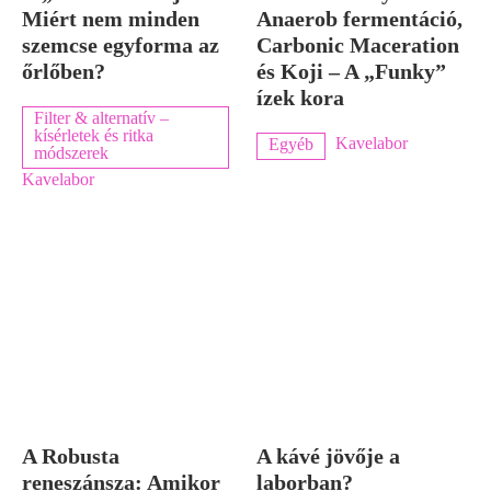
Miért nem minden
Anaerob fermentáció,
szemcse egyforma az
Carbonic Maceration
őrlőben?
és Koji – A „Funky”
ízek kora
Filter & alternatív –
kísérletek és ritka
Kavelabor
Egyéb
módszerek
Kavelabor
A Robusta
A kávé jövője a
reneszánsza: Amikor
laborban?