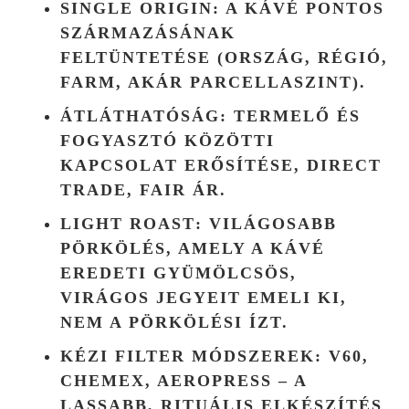
SINGLE ORIGIN
: A KÁVÉ PONTOS
SZÁRMAZÁSÁNAK
FELTÜNTETÉSE (ORSZÁG, RÉGIÓ,
FARM, AKÁR PARCELLASZINT).
ÁTLÁTHATÓSÁG
: TERMELŐ ÉS
FOGYASZTÓ KÖZÖTTI
KAPCSOLAT ERŐSÍTÉSE, DIRECT
TRADE, FAIR ÁR.
LIGHT ROAST
: VILÁGOSABB
PÖRKÖLÉS, AMELY A KÁVÉ
EREDETI GYÜMÖLCSÖS,
VIRÁGOS JEGYEIT EMELI KI,
NEM A PÖRKÖLÉSI ÍZT.
KÉZI FILTER MÓDSZEREK
: V60,
CHEMEX, AEROPRESS – A
LASSABB, RITUÁLIS ELKÉSZÍTÉS