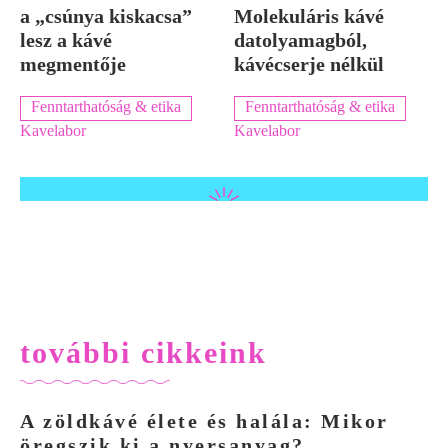
a „csúnya kiskacsa”
Molekuláris kávé
lesz a kávé
datolyamagból,
megmentője
kávécserje nélkül
Fenntarthatóság & etika
Fenntarthatóság & etika
Kavelabor
Kavelabor
további cikkeink
A zöldkávé élete és halála: Mikor
öregszik ki a nyersanyag?