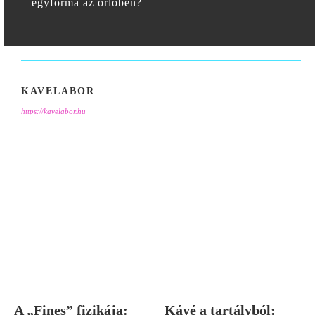
egyforma az őrlőben?
KAVELABOR
https://kavelabor.hu
A „Fines” fizikája:
Kávé a tartályból: