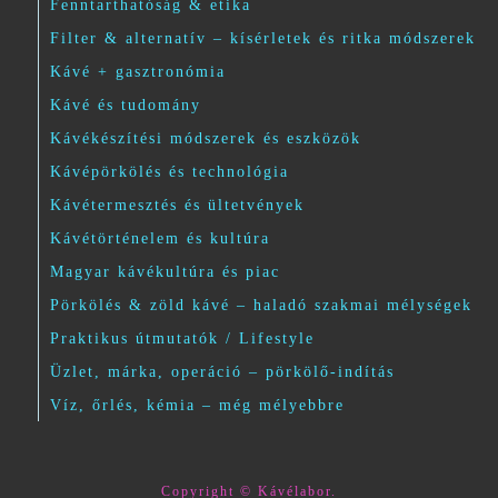
Fenntarthatóság & etika
Filter & alternatív – kísérletek és ritka módszerek
Kávé + gasztronómia
Kávé és tudomány
Kávékészítési módszerek és eszközök
Kávépörkölés és technológia
Kávétermesztés és ültetvények
Kávétörténelem és kultúra
Magyar kávékultúra és piac
Pörkölés & zöld kávé – haladó szakmai mélységek
Praktikus útmutatók / Lifestyle
Üzlet, márka, operáció – pörkölő-indítás
Víz, őrlés, kémia – még mélyebbre
Copyright © Kávélabor.