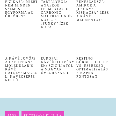
FIZIKÁJA: MIÉRT
TARTÁLYBÓL:
RENESZÁNSZA:
NEM MINDEN
ANAEROB
AMIKOR A
SZEMCSE
FERMENTÁCIÓ,
„CSÚNYA
EGYFORMA AZ
CARBONIC
KISKACSA” LESZ
ŐRLŐBEN?
MACERATION ÉS
A KÁVÉ
KOJI – A
MEGMENTŐJE
„FUNKY” ÍZEK
KORA
A KÁVÉ JÖVŐJE
EURÓPAI
RESTING
A LABORBAN?
KÁVÉÜLTETVÉNY
GÖRBÉK: FILTER
MOLEKULÁRIS
EK: SZICÍLIÁTÓL
VS. ESPRESSO
KÁVÉ
A MAGYAR
OPTIMALIZÁLÁS
DATOLYAMAGBÓ
ÜVEGHÁZAKIG?
A NAPRA
L, KÁVÉCSERJE
PONTOSAN
NÉLKÜL
TAGS
FILTERKÁVÉ KULTÚRA