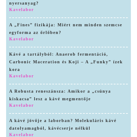
nyersanyag?
Kavelabor
A „Fines” fizikája: Miért nem minden szemcse
egyforma az őrlőben?
Kavelabor
Kávé a tartályból: Anaerob fermentáció,
Carbonic Maceration és Koji – A „Funky” ízek
kora
Kavelabor
A Robusta reneszánsza: Amikor a „csúnya
kiskacsa” lesz a kávé megmentője
Kavelabor
A kávé jövője a laborban? Molekuláris kávé
datolyamagból, kávécserje nélkül
Kavelabor