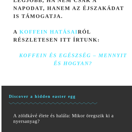
LEGJOBB, HA NEM CSAK A
NAPODAT, HANEM AZ ÉJSZAKÁDAT
IS TÁMOGATJA.
A
KOFFEIN HATÁSAI
RÓL
RÉSZLETESEN ITT ÍRTUNK:
KOFFEIN ÉS EGÉSZSÉG – MENNYIT
ÉS HOGYAN?
Discover a hidden easter egg
A zöldkávé élete és halála: Mikor öregszik ki a
nyersanyag?