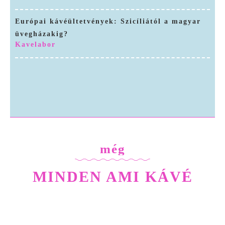
Európai kávéültetvények: Szicíliától a magyar
üvegházakig?
Kavelabor
Kávé a tartályból: Anaerob fermentáció, Carbonic Maceration és Koji – A „Funky” ízek kora
A kávé jövője a laborban? Molekuláris kávé datolyamagból, kávécserje nélkül
még
MINDEN AMI KÁVÉ