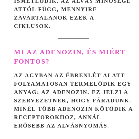
ISMÉTLŐDIK. AZ ALVÁS MINŐSÉGE
ATTÓL FÜGG, MENNYIRE
ZAVARTALANOK EZEK A
CIKLUSOK.
MI AZ ADENOZIN, ÉS MIÉRT
FONTOS?
AZ AGYBAN AZ ÉBRENLÉT ALATT
FOLYAMATOSAN TERMELŐDIK EGY
ANYAG: AZ
ADENOZIN
. EZ JELZI A
SZERVEZETNEK, HOGY FÁRADUNK.
MINÉL TÖBB ADENOZIN KÖTŐDIK A
RECEPTOROKHOZ, ANNÁL
ERŐSEBB AZ ALVÁSNYOMÁS.