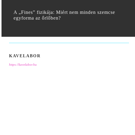
A „Fines” fizikája: Miért nem minden szemcse
egyforma az őrlőben?
KAVELABOR
https://kavelabor.hu