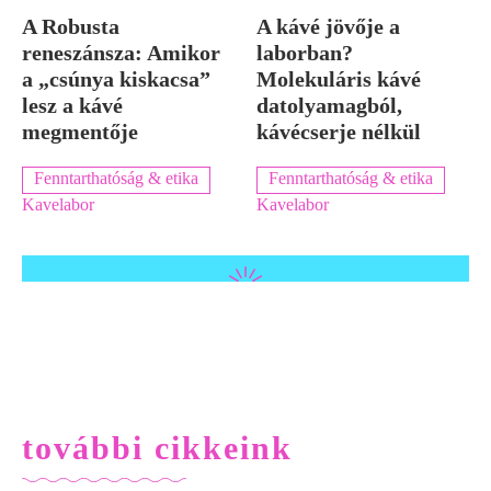
A Robusta
A kávé jövője a
reneszánsza: Amikor
laborban?
a „csúnya kiskacsa”
Molekuláris kávé
lesz a kávé
datolyamagból,
megmentője
kávécserje nélkül
Fenntarthatóság & etika
Fenntarthatóság & etika
Kavelabor
Kavelabor
további cikkeink