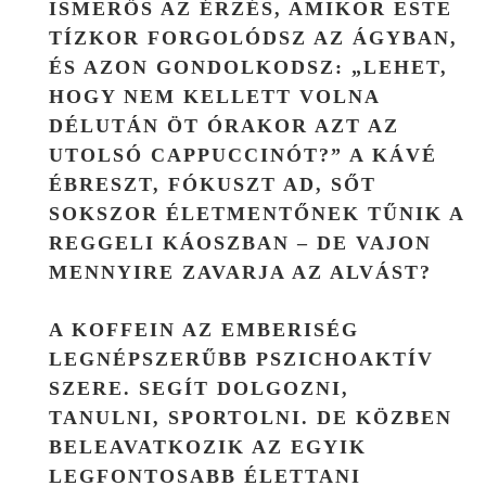
ISMERŐS AZ ÉRZÉS, AMIKOR ESTE
TÍZKOR FORGOLÓDSZ AZ ÁGYBAN,
ÉS AZON GONDOLKODSZ: „LEHET,
HOGY NEM KELLETT VOLNA
DÉLUTÁN ÖT ÓRAKOR AZT AZ
UTOLSÓ CAPPUCCINÓT?” A KÁVÉ
ÉBRESZT, FÓKUSZT AD, SŐT
SOKSZOR ÉLETMENTŐNEK TŰNIK A
REGGELI KÁOSZBAN – DE VAJON
MENNYIRE ZAVARJA AZ ALVÁST?
A KOFFEIN AZ EMBERISÉG
LEGNÉPSZERŰBB PSZICHOAKTÍV
SZERE. SEGÍT DOLGOZNI,
TANULNI, SPORTOLNI. DE KÖZBEN
BELEAVATKOZIK AZ EGYIK
LEGFONTOSABB ÉLETTANI