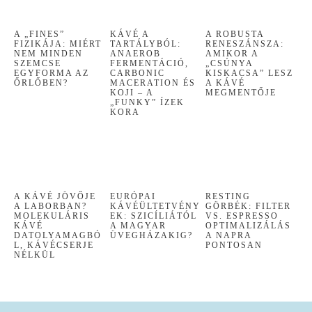
A „FINES”
KÁVÉ A
A ROBUSTA
FIZIKÁJA: MIÉRT
TARTÁLYBÓL:
RENESZÁNSZA:
NEM MINDEN
ANAEROB
AMIKOR A
SZEMCSE
FERMENTÁCIÓ,
„CSÚNYA
EGYFORMA AZ
CARBONIC
KISKACSA” LESZ
ŐRLŐBEN?
MACERATION ÉS
A KÁVÉ
KOJI – A
MEGMENTŐJE
„FUNKY” ÍZEK
KORA
A KÁVÉ JÖVŐJE
EURÓPAI
RESTING
A LABORBAN?
KÁVÉÜLTETVÉNY
GÖRBÉK: FILTER
MOLEKULÁRIS
EK: SZICÍLIÁTÓL
VS. ESPRESSO
KÁVÉ
A MAGYAR
OPTIMALIZÁLÁS
DATOLYAMAGBÓ
ÜVEGHÁZAKIG?
A NAPRA
L, KÁVÉCSERJE
PONTOSAN
NÉLKÜL