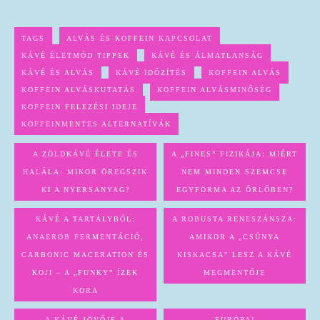
TAGS
ALVÁS ÉS KOFFEIN KAPCSOLAT
KÁVÉ ÉLETMÓD TIPPEK
KÁVÉ ÉS ÁLMATLANSÁG
KÁVÉ ÉS ALVÁS
KÁVÉ IDŐZÍTÉS
KOFFEIN ALVÁS
KOFFEIN ALVÁSKUTATÁS
KOFFEIN ALVÁSMINŐSÉG
KOFFEIN FELEZÉSI IDEJE
KOFFEINMENTES ALTERNATÍVÁK
A ZÖLDKÁVÉ ÉLETE ÉS
A „FINES” FIZIKÁJA: MIÉRT
HALÁLA: MIKOR ÖREGSZIK
NEM MINDEN SZEMCSE
KI A NYERSANYAG?
EGYFORMA AZ ŐRLŐBEN?
KÁVÉ A TARTÁLYBÓL:
A ROBUSTA RENESZÁNSZA:
ANAEROB FERMENTÁCIÓ,
AMIKOR A „CSÚNYA
CARBONIC MACERATION ÉS
KISKACSA” LESZ A KÁVÉ
KOJI – A „FUNKY” ÍZEK
MEGMENTŐJE
KORA
A KÁVÉ JÖVŐJE A
EURÓPAI