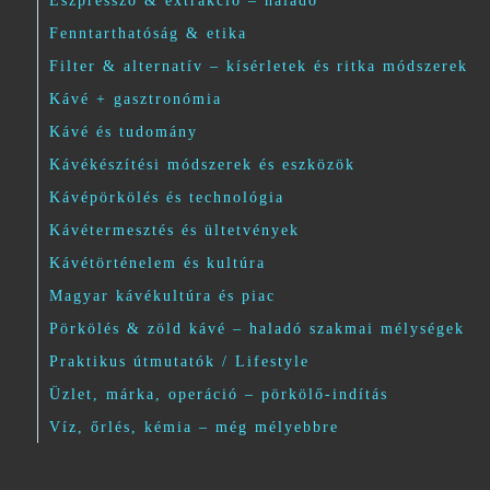
Eszpresszó & extrakció – haladó
Fenntarthatóság & etika
Filter & alternatív – kísérletek és ritka módszerek
Kávé + gasztronómia
Kávé és tudomány
Kávékészítési módszerek és eszközök
Kávépörkölés és technológia
Kávétermesztés és ültetvények
Kávétörténelem és kultúra
Magyar kávékultúra és piac
Pörkölés & zöld kávé – haladó szakmai mélységek
Praktikus útmutatók / Lifestyle
Üzlet, márka, operáció – pörkölő-indítás
Víz, őrlés, kémia – még mélyebbre