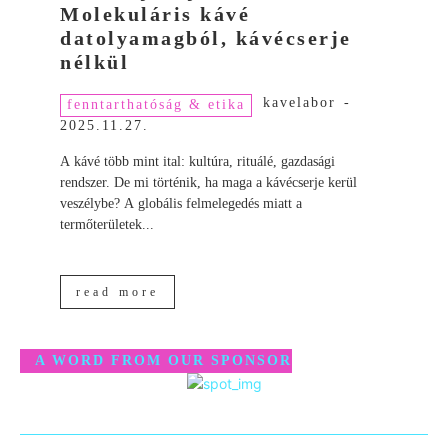
Molekuláris kávé
datolyamagból, kávécserje
nélkül
kavelabor
-
fenntarthatóság & etika
2025.11.27.
A kávé több mint ital: kultúra, rituálé, gazdasági
rendszer. De mi történik, ha maga a kávécserje kerül
veszélybe? A globális felmelegedés miatt a
termőterületek...
read more
A WORD FROM OUR SPONSOR