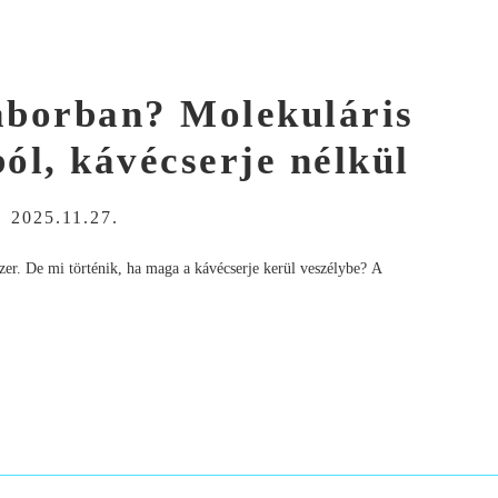
laborban? Molekuláris
ól, kávécserje nélkül
-
2025.11.27.
dszer. De mi történik, ha maga a kávécserje kerül veszélybe? A