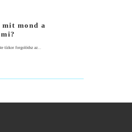
– mit mond a
 mi?
e tízkor forgolódsz az...