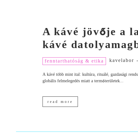
A kávé jövője a 
kávé datolyamagb
kavelabor
fenntarthatóság & etika
A kávé több mint ital: kultúra, rituálé, gazdasági ren
globális felmelegedés miatt a termőterületek...
read more