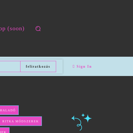
op (soon)
feliratkozás
Sign In
 HALADÓ
ÉS RITKA MÓDSZEREK
DEK