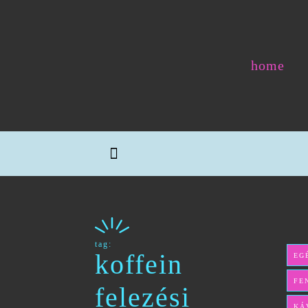
home
tag:
koffein
EG
FE
felezési
KÁ