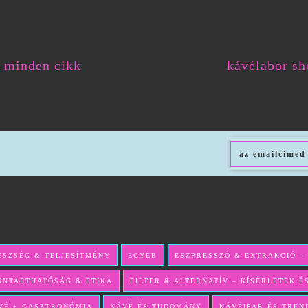
minden cikk
kávélabor sh
ÉSZSÉG & TELJESÍTMÉNY
EGYÉB
ESZPRESSZÓ & EXTRAKCIÓ –
NNTARTHATÓSÁG & ETIKA
FILTER & ALTERNATÍV – KÍSÉRLETEK 
VÉ + GASZTRONÓMIA
KÁVÉ ÉS TUDOMÁNY
KÁVÉIPAR ÉS TREN