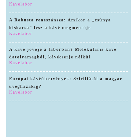
Kavelabor
A Robusta reneszánsza: Amikor a „csúnya
kiskacsa” lesz a kávé megmentője
Kavelabor
A kávé jövője a laborban? Molekuláris kávé
datolyamagból, kávécserje nélkül
Kavelabor
Európai kávéültetvények: Szicíliától a magyar
üvegházakig?
Kavelabor
Kávé a tartályból: Anaerob fermentáció, Carbonic Maceration és Koji – A „Funky” ízek kora
A kávé jövője a laborban? Molekuláris kávé datolyamagból, kávécserje nélkül