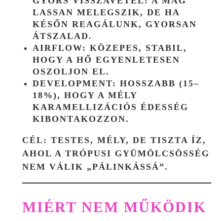
GYORS VISSZAVÉTEL:
A MAG
LASSAN MELEGSZIK, DE HA
KÉSŐN REAGÁLUNK, GYORSAN
ÁTSZALAD.
AIRFLOW:
KÖZEPES, STABIL,
HOGY A HŐ EGYENLETESEN
OSZOLJON EL.
DEVELOPMENT:
HOSSZABB (15–
18%), HOGY A MÉLY
KARAMELLIZÁCIÓS ÉDESSÉG
KIBONTAKOZZON.
CÉL:
TESTES, MÉLY, DE TISZTA ÍZ,
AHOL A TRÓPUSI GYÜMÖLCSÖSSÉG
NEM VÁLIK „PÁLINKÁSSÁ”.
MIÉRT NEM MŰKÖDIK