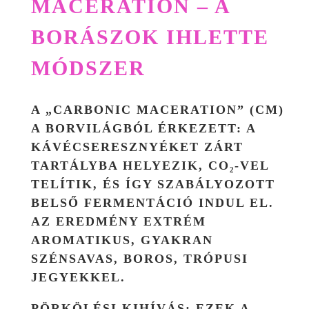
MACERATION – A
BORÁSZOK IHLETTE
MÓDSZER
A „CARBONIC MACERATION” (CM)
A BORVILÁGBÓL ÉRKEZETT: A
KÁVÉCSERESZNYÉKET ZÁRT
TARTÁLYBA HELYEZIK, CO₂-VEL
TELÍTIK, ÉS ÍGY SZABÁLYOZOTT
BELSŐ FERMENTÁCIÓ INDUL EL.
AZ EREDMÉNY EXTRÉM
AROMATIKUS, GYAKRAN
SZÉNSAVAS, BOROS, TRÓPUSI
JEGYEKKEL.
PÖRKÖLÉSI KIHÍVÁS:
EZEK A