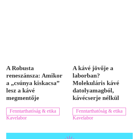
A Robusta
A kávé jövője a
reneszánsza: Amikor
laborban?
a „csúnya kiskacsa”
Molekuláris kávé
lesz a kávé
datolyamagból,
megmentője
kávécserje nélkül
Fenntarthatóság & etika
Fenntarthatóság & etika
Kavelabor
Kavelabor