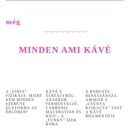
még
MINDEN AMI KÁVÉ
A „FINES”
KÁVÉ A
A ROBUSTA
FIZIKÁJA: MIÉRT
TARTÁLYBÓL:
RENESZÁNSZA:
NEM MINDEN
ANAEROB
AMIKOR A
SZEMCSE
FERMENTÁCIÓ,
„CSÚNYA
EGYFORMA AZ
CARBONIC
KISKACSA” LESZ
ŐRLŐBEN?
MACERATION ÉS
A KÁVÉ
KOJI – A
MEGMENTŐJE
„FUNKY” ÍZEK
KORA