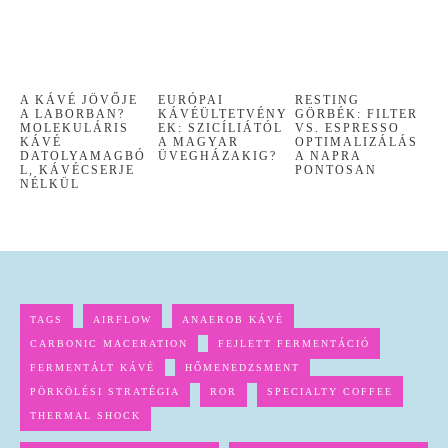
A KÁVÉ JÖVŐJE
EURÓPAI
RESTING
A LABORBAN?
KÁVÉÜLTETVÉNY
GÖRBÉK: FILTER
MOLEKULÁRIS
EK: SZICÍLIÁTÓL
VS. ESPRESSO
KÁVÉ
A MAGYAR
OPTIMALIZÁLÁS
DATOLYAMAGBÓ
ÜVEGHÁZAKIG?
A NAPRA
L, KÁVÉCSERJE
PONTOSAN
NÉLKÜL
TAGS
AIRFLOW
ANAEROB KÁVÉ
CARBONIC MACERATION
FEJLETT FERMENTÁCIÓ
FERMENTÁLT KÁVÉ
HŐMENEDZSMENT
PÖRKÖLÉSI STRATÉGIA
ROR
SPECIALTY COFFEE
THERMAL SHOCK