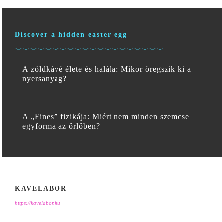
Discover a hidden easter egg
A zöldkávé élete és halála: Mikor öregszik ki a
nyersanyag?
A „Fines” fizikája: Miért nem minden szemcse
egyforma az őrlőben?
KAVELABOR
https://kavelabor.hu