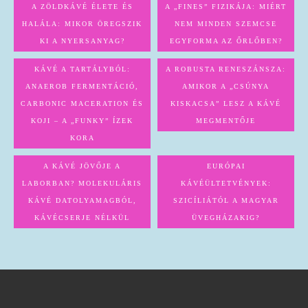
A ZÖLDKÁVÉ ÉLETE ÉS
A „FINES” FIZIKÁJA: MIÉRT
HALÁLA: MIKOR ÖREGSZIK
NEM MINDEN SZEMCSE
KI A NYERSANYAG?
EGYFORMA AZ ŐRLŐBEN?
KÁVÉ A TARTÁLYBÓL:
A ROBUSTA RENESZÁNSZA:
ANAEROB FERMENTÁCIÓ,
AMIKOR A „CSÚNYA
CARBONIC MACERATION ÉS
KISKACSA” LESZ A KÁVÉ
KOJI – A „FUNKY” ÍZEK
MEGMENTŐJE
KORA
A KÁVÉ JÖVŐJE A
EURÓPAI
LABORBAN? MOLEKULÁRIS
KÁVÉÜLTETVÉNYEK:
KÁVÉ DATOLYAMAGBÓL,
SZICÍLIÁTÓL A MAGYAR
KÁVÉCSERJE NÉLKÜL
ÜVEGHÁZAKIG?