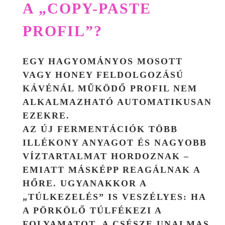
A „COPY-PASTE
PROFIL”?
EGY HAGYOMÁNYOS MOSOTT
VAGY HONEY FELDOLGOZÁSÚ
KÁVÉNÁL MŰKÖDŐ PROFIL NEM
ALKALMAZHATÓ AUTOMATIKUSAN
EZEKRE.
AZ ÚJ FERMENTÁCIÓK
TÖBB
ILLÉKONY ANYAGOT
ÉS
NAGYOBB
VÍZTARTALMAT
HORDOZNAK –
EMIATT MÁSKÉPP REAGÁLNAK A
HŐRE. UGYANAKKOR A
„TÚLKEZELÉS” IS VESZÉLYES: HA
A PÖRKÖLŐ TÚLFÉKEZI A
FOLYAMATOT, A CSÉSZE UNALMAS