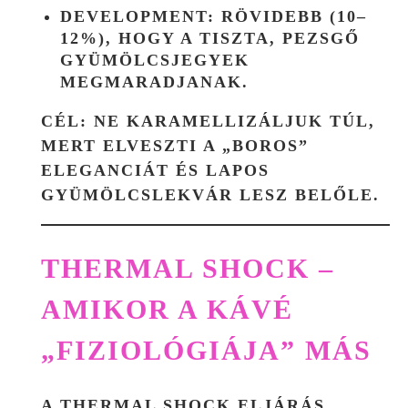
DEVELOPMENT:
RÖVIDEBB (10–
12%), HOGY A TISZTA, PEZSGŐ
GYÜMÖLCSJEGYEK
MEGMARADJANAK.
CÉL:
NE KARAMELLIZÁLJUK TÚL,
MERT ELVESZTI A „BOROS”
ELEGANCIÁT ÉS LAPOS
GYÜMÖLCSLEKVÁR LESZ BELŐLE.
THERMAL SHOCK –
AMIKOR A KÁVÉ
„FIZIOLÓGIÁJA” MÁS
A THERMAL SHOCK ELJÁRÁS