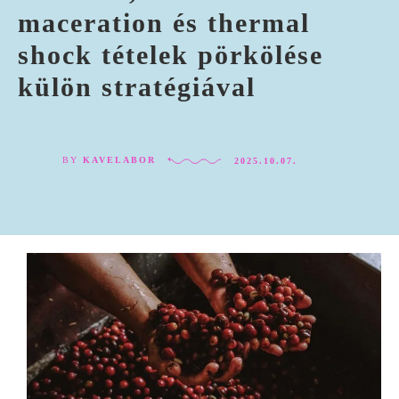
maceration és thermal
shock tételek pörkölése
külön stratégiával
BY
KAVELABOR
2025.10.07.