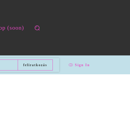
op (soon)
feliratkozás
Sign In