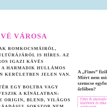
ÁVÉ VÁROSA
AK ROMKOCSMÁIRÓL,
LTÚRÁJÁRÓL IS HÍRES. AZ
ROS IGAZI KÁVÉS
L A HARMADIK HULLÁMOS
A „Fines” fizi
N KERÜLETBEN JELEN VAN.
Miért nem mi
szemcse egyfo
TÉR EGY BOLTBA VAGY
őrlőben?
ESZIK A KÍNÁLATBAN:
Filter & alternatív
E ORIGIN, BLEND, VILÁGOS
kísérletek és ritka
RÁADÁSUL SOKSZOR NEM
módszerek