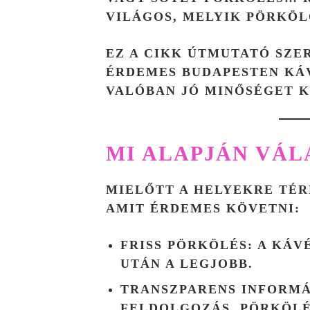
VILÁGOS, MELYIK PÖRKÖL
EZ A CIKK ÚTMUTATÓ SZE
ÉRDEMES BUDAPESTEN KÁ
VALÓBAN JÓ MINŐSÉGET K
MI ALAPJÁN VÁL
MIELŐTT A HELYEKRE TÉR
AMIT ÉRDEMES KÖVETNI:
FRISS PÖRKÖLÉS
: A KÁV
UTÁN A LEGJOBB.
TRANSZPARENS INFORM
FELDOLGOZÁS, PÖRKÖLÉ