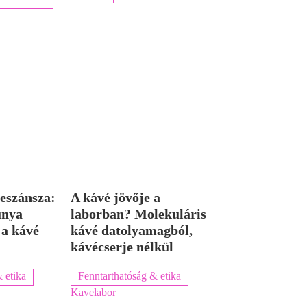
eszánsza:
A kávé jövője a
únya
laborban? Molekuláris
 a kávé
kávé datolyamagból,
kávécserje nélkül
 etika
Fenntarthatóság & etika
Kavelabor