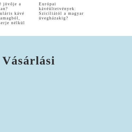
é jövője a
Európai
ban?
kávéültetvények:
uláris kávé
Szicíliától a magyar
yamagból,
üvegházakig?
serje nélkül
 Vásárlási