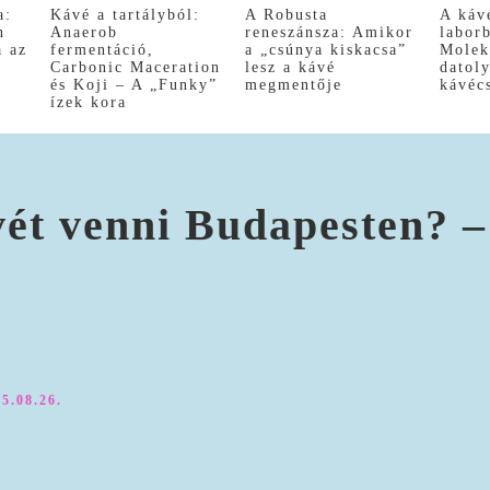
a:
Kávé a tartályból:
A Robusta
A káv
n
Anaerob
reneszánsza: Amikor
labor
a az
fermentáció,
a „csúnya kiskacsa”
Molek
Carbonic Maceration
lesz a kávé
datol
és Koji – A „Funky”
megmentője
kávéc
ízek kora
ét venni Budapesten? –
5.08.26.