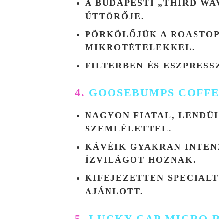
A BUDAPESTI „THIRD W
ÚTTÖRŐJE.
PÖRKÖLŐJÜK A ROASTOP
MIKROTÉTELEKKEL.
FILTERBEN ÉS ESZPRESS
4.
GOOSEBUMPS COFF
NAGYON FIATAL, LENDÜ
SZEMLÉLETTEL.
KÁVÉIK GYAKRAN INTEN
ÍZVILÁGOT HOZNAK.
KIFEJEZETTEN SPECIAL
AJÁNLOTT.
5.
LUCKY CAP MICRO 