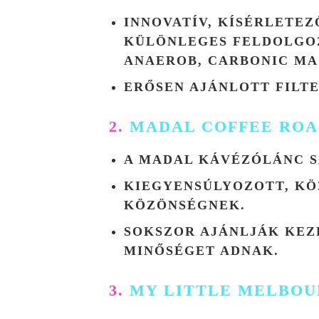
INNOVATÍV, KÍSÉRLETE
KÜLÖNLEGES FELDOLGOZ
ANAEROB, CARBONIC MA
ERŐSEN AJÁNLOTT FILT
2.
MADAL COFFEE ROA
A MADAL KÁVÉZÓLÁNC S
KIEGYENSÚLYOZOTT, KÖ
KÖZÖNSÉGNEK.
SOKSZOR AJÁNLJÁK KEZ
MINŐSÉGET ADNAK.
3.
MY LITTLE MELBO