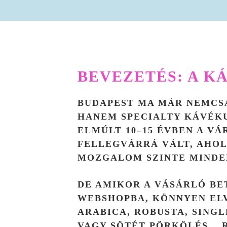
BEVEZETÉS: A K
BUDAPEST MA MÁR NEMCS
HANEM SPECIALTY KÁVÉKU
ELMÚLT 10–15 ÉVBEN A VÁ
FELLEGVÁRRÁ VÁLT, AHO
MOZGALOM SZINTE MINDE
DE AMIKOR A VÁSÁRLÓ BE
WEBSHOPBA, KÖNNYEN ELV
ARABICA, ROBUSTA, SINGL
VAGY SÖTÉT PÖRKÖLÉS… 