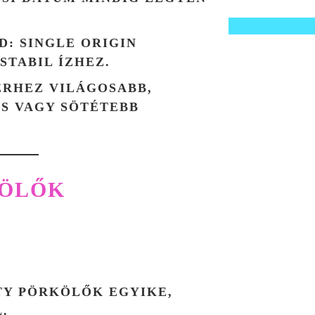
ND
: SINGLE ORIGIN
STABIL ÍZHEZ.
TERHEZ VILÁGOSABB,
S VAGY SÖTÉTEBB
KÖLŐK
TY PÖRKÖLŐK EGYIKE,
.