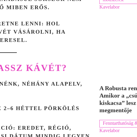
Kavelabor
Ő MIBEN ERŐS.
RETNE LENNI:
HOL
VÉT VÁSÁROLNI
, HA
ERESEL.
ASSZ KÁVÉT?
NÉNK, NÉHÁNY ALAPELV,
A Robusta ren
Amikor a „cs
kiskacsa” lesz
É 2–6 HÉTTEL PÖRKÖLÉS
megmentője
Fenntarthatóság &
ÁCIÓ
: EREDET, RÉGIÓ,
Kavelabor
SI DÁTUM MINDIG LEGYEN