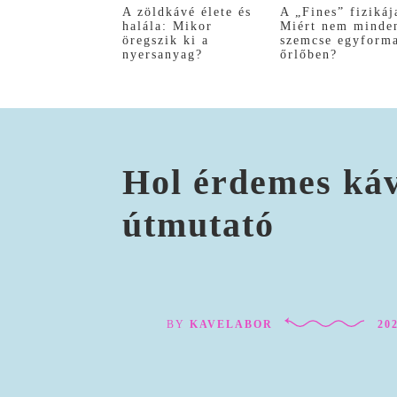
A zöldkávé élete és
A „Fines” fizikáj
halála: Mikor
Miért nem minde
öregszik ki a
szemcse egyform
nyersanyag?
őrlőben?
Hol érdemes káv
útmutató
BY
KAVELABOR
202