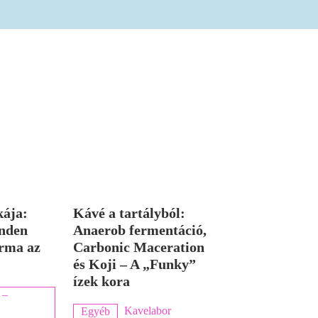
kája:
Kávé a tartályból:
nden
Anaerob fermentáció,
rma az
Carbonic Maceration
és Koji – A „Funky”
ízek kora
 –
Kavelabor
Egyéb