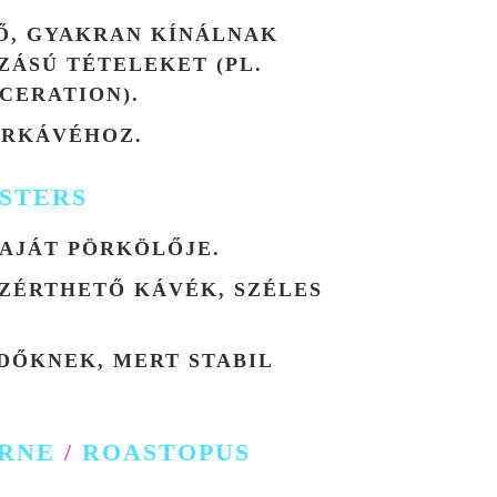
ZŐ, GYAKRAN KÍNÁLNAK
ÁSÚ TÉTELEKET (PL.
CERATION).
ERKÁVÉHOZ.
STERS
AJÁT PÖRKÖLŐJE.
ZÉRTHETŐ KÁVÉK, SZÉLES
DŐKNEK, MERT STABIL
URNE
/
ROASTOPUS