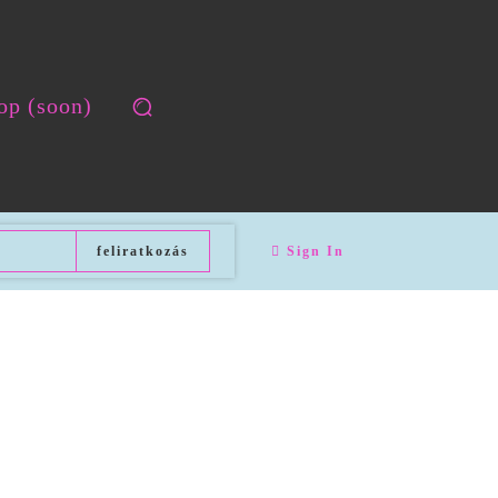
op (soon)
feliratkozás
Sign In