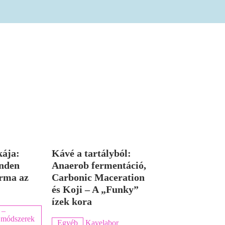
kája:
Kávé a tartályból:
nden
Anaerob fermentáció,
rma az
Carbonic Maceration
és Koji – A „Funky”
ízek kora
 –
ka módszerek
Egyéb
Kavelabor