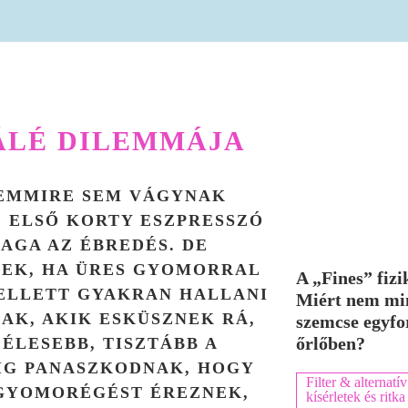
ÁLÉ DILEMMÁJA
SEMMIRE SEM VÁGYNAK
Z ELSŐ KORTY ESZPRESSZÓ
AGA AZ ÉBREDÉS. DE
TNEK, HA ÜRES GYOMORRAL
A „Fines” fizi
MELLETT GYAKRAN HALLANI
Miért nem mi
AK, AKIK ESKÜSZNEK RÁ,
szemcse egyfo
őrlőben?
ÉLESEBB, TISZTÁBB A
IG PANASZKODNAK, HOGY
Filter & alternatív
 GYOMORÉGÉST ÉREZNEK,
kísérletek és rit