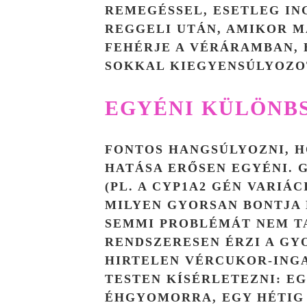
REMEGÉSSEL, ESETLEG I
REGGELI UTÁN, AMIKOR M
FEHÉRJE A VÉRÁRAMBAN, 
SOKKAL KIEGYENSÚLYOZO
EGYÉNI KÜLÖNB
FONTOS HANGSÚLYOZNI, 
HATÁSA ERŐSEN EGYÉNI. 
(PL. A CYP1A2 GÉN VARIÁ
MILYEN GYORSAN BONTJA L
SEMMI PROBLÉMÁT NEM TA
RENDSZERESEN ÉRZI A GY
HIRTELEN VÉRCUKOR-ING
TESTEN KÍSÉRLETEZNI: E
ÉHGYOMORRA, EGY HÉTIG 