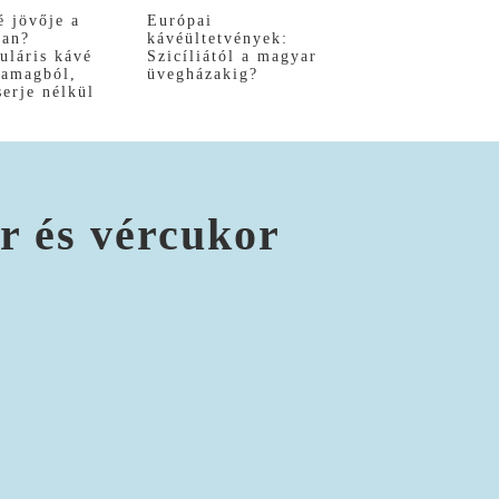
é jövője a
Európai
ban?
kávéültetvények:
uláris kávé
Szicíliától a magyar
yamagból,
üvegházakig?
serje nélkül
r és vércukor