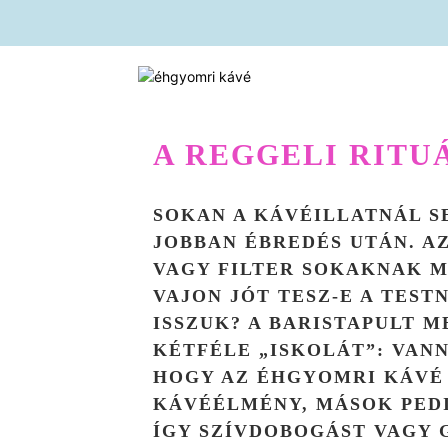
A REGGELI RITU
SOKAN A KÁVÉILLATNÁL 
JOBBAN ÉBREDÉS UTÁN. A
VAGY FILTER SOKAKNAK M
VAJON JÓT TESZ-E A TES
ISSZUK? A BARISTAPULT 
KÉTFÉLE „ISKOLÁT”: VANN
HOGY AZ ÉHGYOMRI KÁVÉ 
KÁVÉÉLMÉNY, MÁSOK PED
ÍGY SZÍVDOBOGÁST VAGY