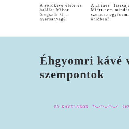
A zöldkávé élete és
A „Fines” fizikáj
halála: Mikor
Miért nem minde
öregszik ki a
szemcse egyform
nyersanyag?
őrlőben?
Éhgyomri kávé v
szempontok
BY
KAVELABOR
202