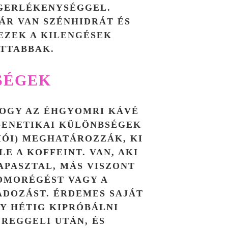
NGERLÉKENYSÉGGEL.
ÁR VAN SZÉNHIDRÁT ÉS
EZEK A KILENGÉSEK
TTABBAK.
SÉGEK
HOGY AZ ÉHGYOMRI KÁVÉ
GENETIKAI KÜLÖNBSÉGEK
CIÓI) MEGHATÁROZZÁK, KI
E A KOFFEINT. VAN, AKI
PASZTAL, MÁS VISZONT
OMORÉGÉST VAGY A
ADOZÁST. ÉRDEMES SAJÁT
GY HÉTIG KIPRÓBÁLNI
REGGELI UTÁN, ÉS