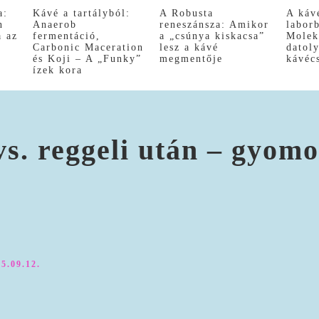
a:
Kávé a tartályból:
A Robusta
A káv
n
Anaerob
reneszánsza: Amikor
labor
a az
fermentáció,
a „csúnya kiskacsa”
Molek
Carbonic Maceration
lesz a kávé
datol
és Koji – A „Funky”
megmentője
kávéc
ízek kora
s. reggeli után – gyomo
5.09.12.