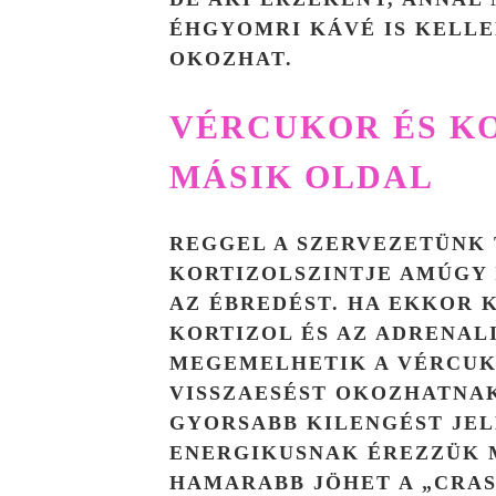
ÉHGYOMRI KÁVÉ IS KELL
OKOZHAT.
VÉRCUKOR ÉS KO
MÁSIK OLDAL
REGGEL A SZERVEZETÜNK
KORTIZOLSZINTJE AMÚGY 
AZ ÉBREDÉST. HA EKKOR K
KORTIZOL ÉS AZ ADRENAL
MEGEMELHETIK A VÉRCUK
VISSZAESÉST OKOZHATNA
GYORSABB KILENGÉST JEL
ENERGIKUSNAK ÉREZZÜK 
HAMARABB JÖHET A „CRAS