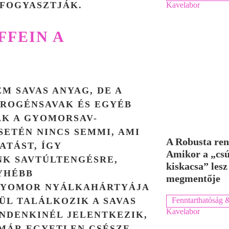
 FOGYASZTJÁK.
Kavelabor
FFEIN A
M SAVAS ANYAG, DE A
ROGÉNSAVAK ÉS EGYÉB
K A GYOMORSAV-
ETÉN NINCS SEMMI, AMI
A Robusta ren
ATÁST, ÍGY
Amikor a „cs
K SAVTÚLTENGÉSRE,
kiskacsa” lesz
YHÉBB
megmentője
GYOMOR NYÁLKAHÁRTYÁJA
Fenntarthatóság &
L TALÁLKOZIK A SAVAS
Kavelabor
NDENKINÉL JELENTKEZIK,
 MÁR EGYETLEN CSÉSZE