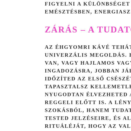
FIGYELNI A KÜLÖNBSÉGET
EMÉSZTÉSBEN, ENERGIASZ
ZÁRÁS – A TUDA
AZ ÉHGYOMRI KÁVÉ TEHÁT
UNIVERZÁLIS MEGOLDÁS.
VAN, VAGY HAJLAMOS VAG
INGADOZÁSRA, JOBBAN JÁ
IDŐZÍTED AZ ELSŐ CSÉSZÉ
TAPASZTALSZ KELLEMETL
NYUGODTAN ÉLVEZHETED 
REGGELI ELŐTT IS. A LÉN
SZOKÁSBÓL, HANEM TUDAT
TESTED JELZÉSEIRE, ÉS A
RITUÁLÉJÁT, HOGY AZ VA