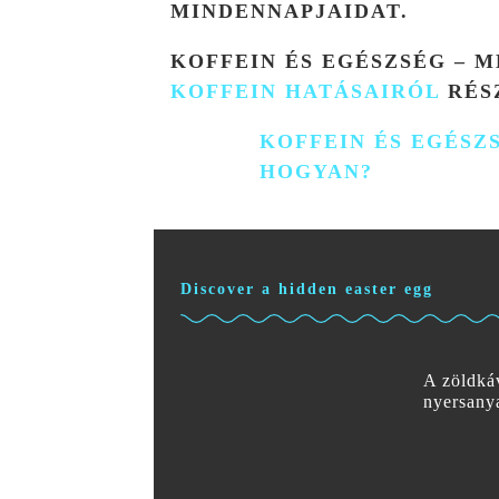
MINDENNAPJAIDAT.
KOFFEIN ÉS EGÉSZSÉG – 
KOFFEIN HATÁSAIRÓL
RÉSZ
KOFFEIN ÉS EGÉSZ
HOGYAN?
Discover a hidden easter egg
A zöldkáv
nyersany