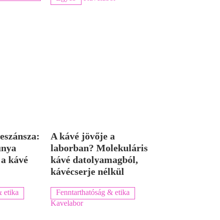
eszánsza:
A kávé jövője a
únya
laborban? Molekuláris
 a kávé
kávé datolyamagból,
kávécserje nélkül
 etika
Fenntarthatóság & etika
Kavelabor