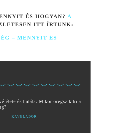
MENNYIT ÉS HOGYAN?
A
LETESEN ITT ÍRTUNK:
SÉG – MENNYIT ÉS
é élete és halála: Mikor öregszik ki a
ag?
KAVELABOR