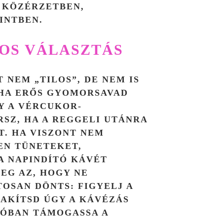
 KÖZÉRZETBEN,
INTBEN.
TOS VÁLASZTÁS
 NEM „TILOS”, DE NEM IS
 HA ERŐS GYOMORSAVAD
Y A VÉRCUKOR-
RSZ, HA A REGGELI UTÁNRA
T. HA VISZONT NEM
EN TÜNETEKET,
A NAPINDÍTÓ KÁVÉT
YEG AZ, HOGY NE
OSAN DÖNTS: FIGYELJ A
LAKÍTSD ÚGY A KÁVÉZÁS
LÓBAN TÁMOGASSA A