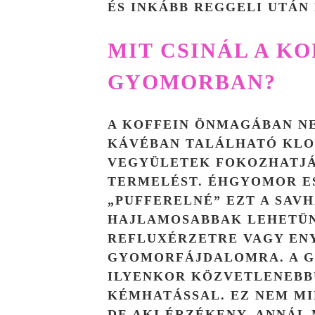
ÉS INKÁBB REGGELI UTÁN
MIT CSINÁL A KO
GYOMORBAN?
A KOFFEIN ÖNMAGÁBAN NE
KÁVÉBAN TALÁLHATÓ KLO
VEGYÜLETEK FOKOZHATJÁ
TERMELÉST. ÉHGYOMOR ES
„PUFFERELNÉ” EZT A SAVH
HAJLAMOSABBAK LEHETÜN
REFLUXÉRZETRE VAGY EN
GYOMORFÁJDALOMRA. A 
ILYENKOR KÖZVETLENEBBÜ
KÉMHATÁSSAL. EZ NEM MI
DE AKI ÉRZÉKENY, ANNÁL