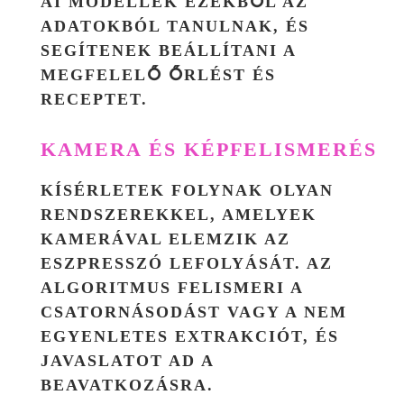
AI MODELLEK EZEKBŐL AZ
ADATOKBÓL TANULNAK, ÉS
SEGÍTENEK BEÁLLÍTANI A
MEGFELELŐ ŐRLÉST ÉS
RECEPTET.
KAMERA ÉS KÉPFELISMERÉS
KÍSÉRLETEK FOLYNAK OLYAN
RENDSZEREKKEL, AMELYEK
KAMERÁVAL ELEMZIK AZ
ESZPRESSZÓ LEFOLYÁSÁT. AZ
ALGORITMUS FELISMERI A
CSATORNÁSODÁST VAGY A NEM
EGYENLETES EXTRAKCIÓT, ÉS
JAVASLATOT AD A
BEAVATKOZÁSRA.