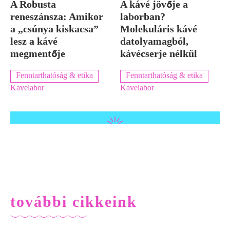
A Robusta
A kávé jövője a
reneszánsza: Amikor
laborban?
a „csúnya kiskacsa”
Molekuláris kávé
lesz a kávé
datolyamagból,
megmentője
kávécserje nélkül
Fenntarthatóság & etika
Fenntarthatóság & etika
Kavelabor
Kavelabor
további cikkeink