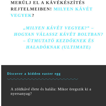
MERÜLJ EL A KÁVÉKÉSZÍTÉS
REJTELMEIBEN!
MILYEN KÁVÉT
VEGYEK
?
„MILYEN KÁVÉT VEGYEK?” –
HOGYAN VÁLASSZ KÁVÉT BOLTBAN?
– ÚTMUTATÓ KEZDŐKNEK ÉS
HALADÓKNAK (ULTIMATE)
Discover a hidden easter egg
A zöldkávé élete és halála: Mikor öregszik ki a
nyersanyag?