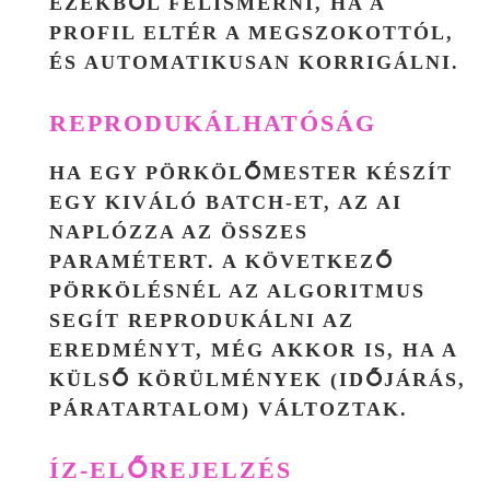
EZEKBŐL FELISMERNI, HA A
PROFIL ELTÉR A MEGSZOKOTTÓL,
ÉS AUTOMATIKUSAN KORRIGÁLNI.
REPRODUKÁLHATÓSÁG
HA EGY PÖRKÖLŐMESTER KÉSZÍT
EGY KIVÁLÓ BATCH-ET, AZ AI
NAPLÓZZA AZ ÖSSZES
PARAMÉTERT. A KÖVETKEZŐ
PÖRKÖLÉSNÉL AZ ALGORITMUS
SEGÍT REPRODUKÁLNI AZ
EREDMÉNYT, MÉG AKKOR IS, HA A
KÜLSŐ KÖRÜLMÉNYEK (IDŐJÁRÁS,
PÁRATARTALOM) VÁLTOZTAK.
ÍZ-ELŐREJELZÉS