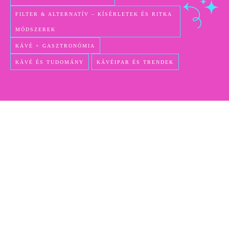
FILTER & ALTERNATÍV – KÍSÉRLETEK ÉS RITKA
MÓDSZEREK
KÁVÉ + GASZTRONÓMIA
KÁVÉ ÉS TUDOMÁNY
KÁVÉIPAR ÉS TRENDEK