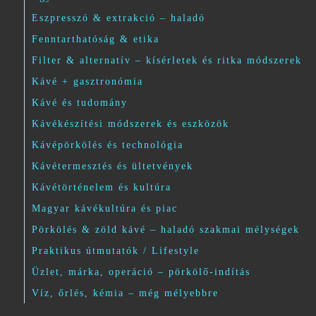
Eszpresszó & extrakció – haladó
Fenntarthatóság & etika
Filter & alternatív – kísérletek és ritka módszerek
Kávé + gasztronómia
Kávé és tudomány
Kávékészítési módszerek és eszközök
Kávépörkölés és technológia
Kávétermesztés és ültetvények
Kávétörténelem és kultúra
Magyar kávékultúra és piac
Pörkölés & zöld kávé – haladó szakmai mélységek
Praktikus útmutatók / Lifestyle
Üzlet, márka, operáció – pörkölő-indítás
Víz, őrlés, kémia – még mélyebbre