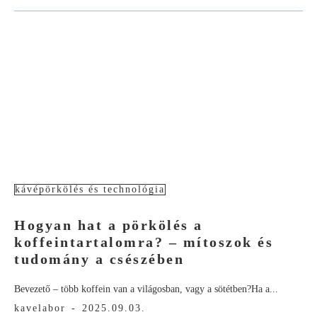
kávépörkölés és technológia
Hogyan hat a pörkölés a
koffeintartalomra? – mítoszok és
tudomány a csészében
Bevezető – több koffein van a világosban, vagy a sötétben?Ha a...
kavelabor
-
2025.09.03.