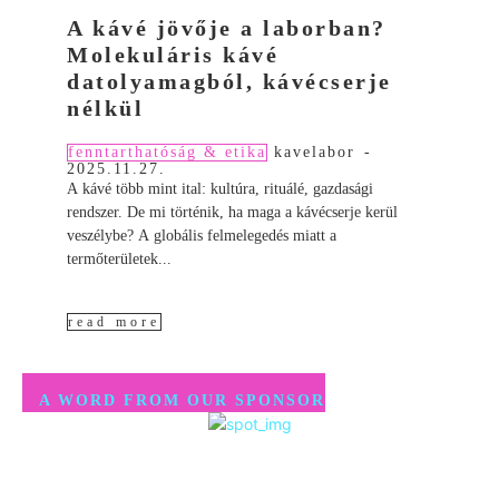
A kávé jövője a laborban?
Molekuláris kávé
datolyamagból, kávécserje
nélkül
fenntarthatóság & etika
kavelabor
-
2025.11.27.
A kávé több mint ital: kultúra, rituálé, gazdasági
rendszer. De mi történik, ha maga a kávécserje kerül
veszélybe? A globális felmelegedés miatt a
termőterületek...
read more
A WORD FROM OUR SPONSOR