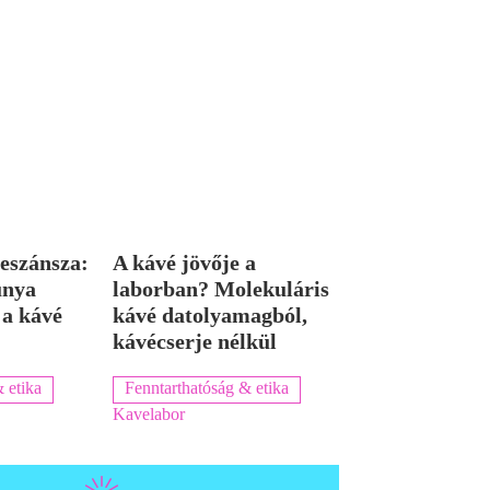
eszánsza:
A kávé jövője a
únya
laborban? Molekuláris
 a kávé
kávé datolyamagból,
kávécserje nélkül
 etika
Fenntarthatóság & etika
Kavelabor