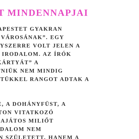
T MINDENNAPJAI
DAPESTET GYAKRAN
 VÁROSÁNAK”. EGY
YSZERRE VOLT JELEN A
Z IRODALOM. AZ ÍRÓK
KÁRTYÁT” A
TNIÜK NEM MINDIG
ÉTÜKKEL RANGOT ADTAK A
, A DOHÁNYFÜST, A
TON VITATKOZÓ
AJÁTOS MILIŐT
ODALOM NEM
 SZÜLETETT, HANEM A