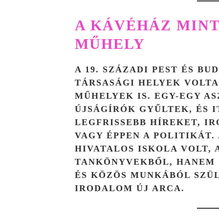
A KÁVÉHÁZ MINT
MŰHELY
A 19. SZÁZADI PEST ÉS B
TÁRSASÁGI HELYEK VOLT
MŰHELYEK
IS. EGY-EGY A
ÚJSÁGÍRÓK GYŰLTEK, ÉS I
LEGFRISSEBB HÍREKET, I
VAGY ÉPPEN A POLITIKÁT.
HIVATALOS ISKOLA VOLT,
TANKÖNYVEKBŐL, HANEM 
ÉS KÖZÖS MUNKÁBÓL SZÜ
IRODALOM ÚJ ARCA.