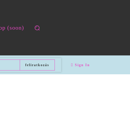
op (soon)
feliratkozás
Sign In