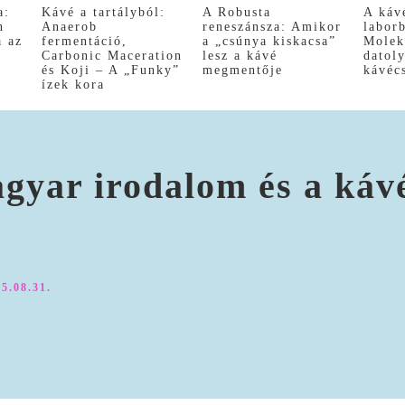
a:
Kávé a tartályból:
A Robusta
A káv
n
Anaerob
reneszánsza: Amikor
labor
a az
fermentáció,
a „csúnya kiskacsa”
Molek
Carbonic Maceration
lesz a kávé
datol
és Koji – A „Funky”
megmentője
kávéc
ízek kora
agyar irodalom és a ká
5.08.31.