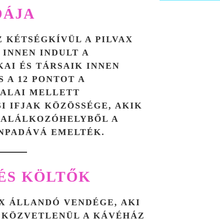
DÁJA
Z KÉTSÉGKÍVÜL A
PILVAX
N INNEN INDULT A
KAI ÉS TÁRSAIK INNEN
S A 12 PONTOT A
TALAI MELLETT
I IFJAK
KÖZÖSSÉGE, AKIK
TALÁLKOZÓHELYBŐL A
NPADÁVÁ EMELTÉK.
ÉS KÖLTŐK
AX ÁLLANDÓ VENDÉGE, AKI
 KÖZVETLENÜL A KÁVÉHÁZ