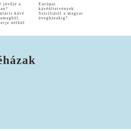
é jövője a
Európai
ban?
kávéültetvények:
uláris kávé
Szicíliától a magyar
yamagból,
üvegházakig?
serje nélkül
véházak