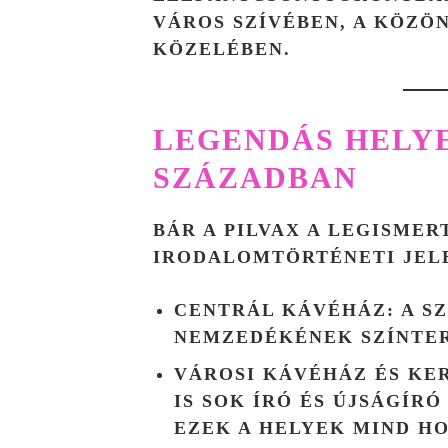
VÁROS SZÍVÉBEN, A KÖZÖ
KÖZELÉBEN.
LEGENDÁS HELYEK
SZÁZADBAN
BÁR A PILVAX A LEGISMER
IRODALOMTÖRTÉNETI JEL
CENTRÁL KÁVÉHÁZ
: A 
NEMZEDÉKÉNEK SZÍNTER
VÁROSI KÁVÉHÁZ
ÉS
KE
IS SOK ÍRÓ ÉS ÚJSÁGÍR
EZEK A HELYEK MIND H