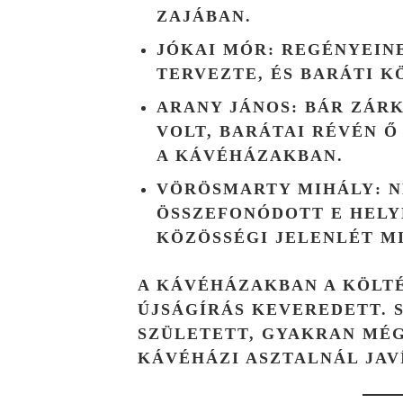
ZAJÁBAN.
JÓKAI MÓR
: REGÉNYEIN
TERVEZTE, ÉS BARÁTI K
ARANY JÁNOS
: BÁR ZÁR
VOLT, BARÁTAI RÉVÉN 
A KÁVÉHÁZAKBAN.
VÖRÖSMARTY MIHÁLY
: 
ÖSSZEFONÓDOTT E HELY
KÖZÖSSÉGI JELENLÉT MI
A KÁVÉHÁZAKBAN A KÖLTÉ
ÚJSÁGÍRÁS KEVEREDETT. S
SZÜLETETT, GYAKRAN MÉG
KÁVÉHÁZI ASZTALNÁL JAV