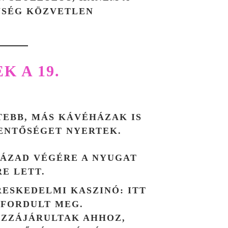
NSÉG KÖZVETLEN
 A 19.
TEBB, MÁS KÁVÉHÁZAK IS
ENTŐSÉGET NYERTEK.
SZÁZAD VÉGÉRE A NYUGAT
E LETT.
RESKEDELMI KASZINÓ
: ITT
Ó FORDULT MEG.
OZZÁJÁRULTAK AHHOZ,