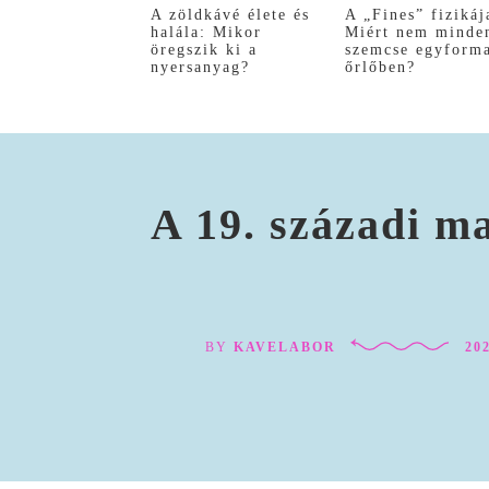
A zöldkávé élete és
A „Fines” fizikáj
halála: Mikor
Miért nem minde
öregszik ki a
szemcse egyform
nyersanyag?
őrlőben?
A 19. századi m
BY
KAVELABOR
202