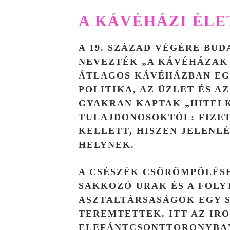
A KÁVÉHÁZI ÉLE
A 19. SZÁZAD VÉGÉRE BU
NEVEZTÉK „A KÁVÉHÁZAK
ÁTLAGOS KÁVÉHÁZBAN EG
POLITIKA, AZ ÜZLET ÉS A
GYAKRAN KAPTAK „HITEL
TULAJDONOSOKTÓL: FIZE
KELLETT, HISZEN JELENL
HELYNEK.
A CSÉSZÉK CSÖRÖMPÖLÉSE
SAKKOZÓ URAK ÉS A FOLY
ASZTALTÁRSASÁGOK EGY S
TEREMTETTEK. ITT AZ IR
ELEFÁNTCSONTTORONYBAN