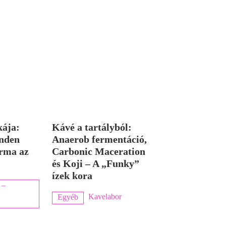
kája:
Kávé a tartályból:
nden
Anaerob fermentáció,
rma az
Carbonic Maceration
és Koji – A „Funky”
ízek kora
 –
Kavelabor
Egyéb