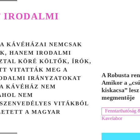
 IRODALMI
UDA KÁVÉHÁZAI NEMCSAK
AK, HANEM
IRODALMI
SZTAL KÖRÉ KÖLTŐK, ÍRÓK,
TT VITATTÁK MEG A
A Robusta ren
RODALMI IRÁNYZATOKAT
Amikor a „cs
 A KÁVÉHÁZ NEM
kiskacsa” lesz
 AHOL NEM
megmentője
SZENVEDÉLYES VITÁKBÓL
Fenntarthatóság &
LETETT A MAGYAR
Kavelabor