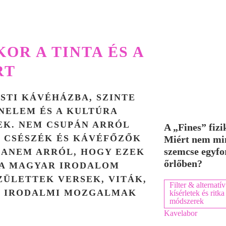
OR A TINTA ÉS A
RT
STI KÁVÉHÁZBA, SZINTE
NELEM ÉS A KULTÚRA
EK. NEM CSUPÁN ARRÓL
A „Fines” fizi
, CSÉSZÉK ÉS KÁVÉFŐZŐK
Miért nem mi
szemcse egyfo
HANEM ARRÓL, HOGY EZEK
őrlőben?
N A MAGYAR IRODALOM
SZÜLETTEK VERSEK, VITÁK,
Filter & alternatív
R IRODALMI MOZGALMAK
kísérletek és ritka
módszerek
Kavelabor