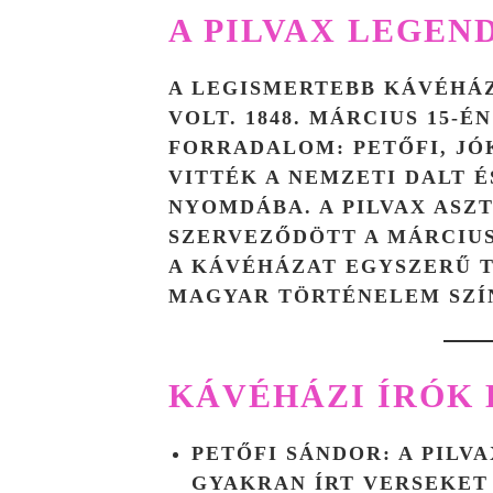
A PILVAX LEGEN
A LEGISMERTEBB KÁVÉHÁ
VOLT. 1848. MÁRCIUS 15-É
FORRADALOM: PETŐFI, JÓ
VITTÉK A NEMZETI DALT É
NYOMDÁBA. A PILVAX ASZ
SZERVEZŐDÖTT A
MÁRCIUS
A KÁVÉHÁZAT EGYSZERŰ 
MAGYAR TÖRTÉNELEM SZÍ
KÁVÉHÁZI ÍRÓK 
PETŐFI SÁNDOR
: A PILV
GYAKRAN ÍRT VERSEKET