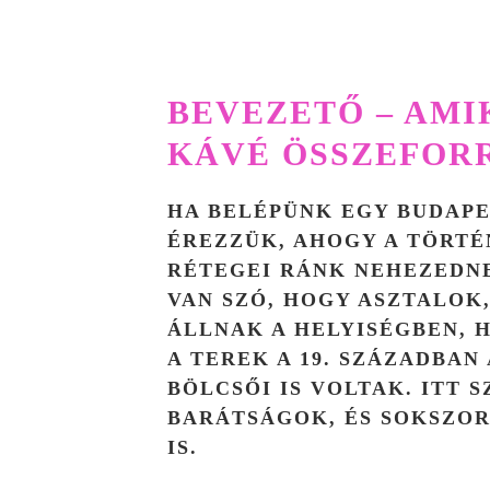
BEVEZETŐ – AMIK
KÁVÉ ÖSSZEFOR
HA BELÉPÜNK EGY BUDAPE
ÉREZZÜK, AHOGY A TÖRTÉ
RÉTEGEI RÁNK NEHEZEDN
VAN SZÓ, HOGY ASZTALOK
ÁLLNAK A HELYISÉGBEN, 
A TEREK A 19. SZÁZADBA
BÖLCSŐI IS VOLTAK. ITT 
BARÁTSÁGOK, ÉS SOKSZO
IS.