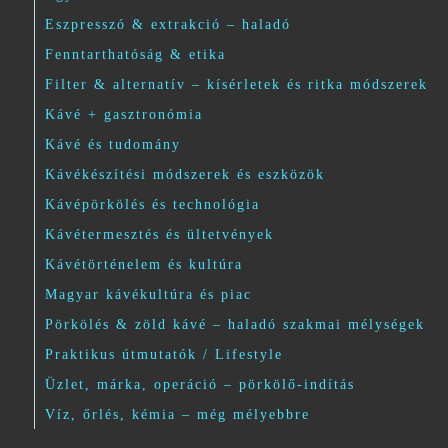
Eszpresszó & extrakció – haladó
Fenntarthatóság & etika
Filter & alternatív – kísérletek és ritka módszerek
Kávé + gasztronómia
Kávé és tudomány
Kávékészítési módszerek és eszközök
Kávépörkölés és technológia
Kávétermesztés és ültetvények
Kávétörténelem és kultúra
Magyar kávékultúra és piac
Pörkölés & zöld kávé – haladó szakmai mélységek
Praktikus útmutatók / Lifestyle
Üzlet, márka, operáció – pörkölő-indítás
Víz, őrlés, kémia – még mélyebbre