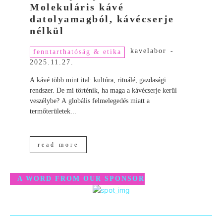
Molekuláris kávé
datolyamagból, kávécserje
nélkül
kavelabor
-
fenntarthatóság & etika
2025.11.27.
A kávé több mint ital: kultúra, rituálé, gazdasági
rendszer. De mi történik, ha maga a kávécserje kerül
veszélybe? A globális felmelegedés miatt a
termőterületek...
read more
A WORD FROM OUR SPONSOR