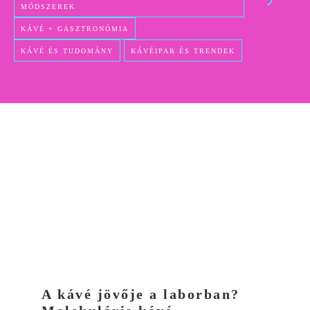
MÓDSZEREK
KÁVÉ + GASZTRONÓMIA
KÁVÉ ÉS TUDOMÁNY
KÁVÉIPAR ÉS TRENDEK
A kávé jövője a laborban?