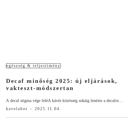
egészség & teljesítmény
Decaf minőség 2025: új eljárások,
vakteszt-módszertan
A decaf stigma vége feléA kávés közösség sokáig lenézte a decafot....
kavelabor
-
2025.11.04.