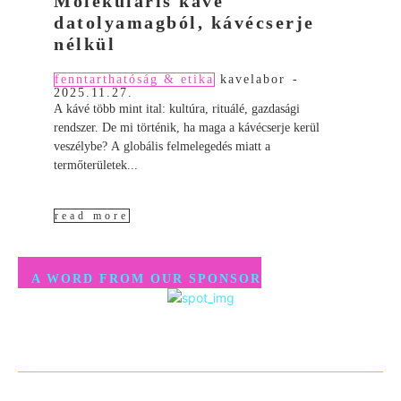
Molekuláris kávé
datolyamagból, kávécserje
nélkül
fenntarthatóság & etika
kavelabor
-
2025.11.27.
A kávé több mint ital: kultúra, rituálé, gazdasági
rendszer. De mi történik, ha maga a kávécserje kerül
veszélybe? A globális felmelegedés miatt a
termőterületek...
read more
A WORD FROM OUR SPONSOR