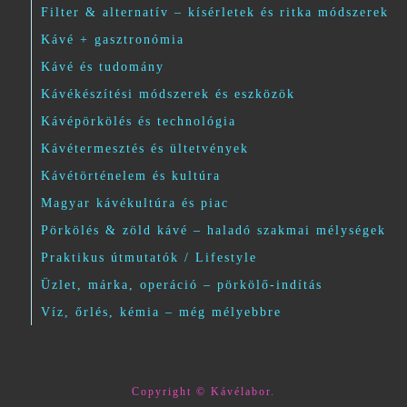
Filter & alternatív – kísérletek és ritka módszerek
Kávé + gasztronómia
Kávé és tudomány
Kávékészítési módszerek és eszközök
Kávépörkölés és technológia
Kávétermesztés és ültetvények
Kávétörténelem és kultúra
Magyar kávékultúra és piac
Pörkölés & zöld kávé – haladó szakmai mélységek
Praktikus útmutatók / Lifestyle
Üzlet, márka, operáció – pörkölő-indítás
Víz, őrlés, kémia – még mélyebbre
Copyright © Kávélabor.