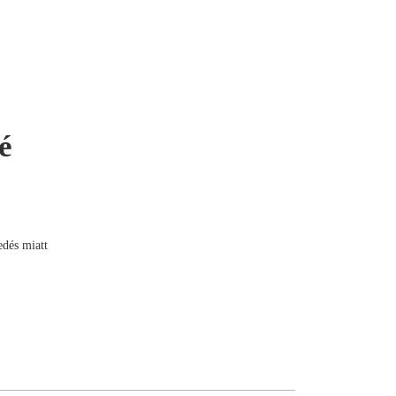
é
edés miatt