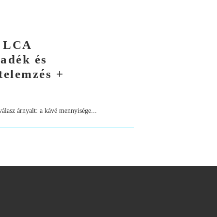
– LCA
adék és
telemzés +
álasz árnyalt: a kávé mennyisége...