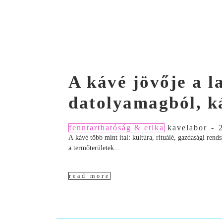
A kávé jövője a 
datolyamagból, k
fenntarthatóság & etika
kavelabor
-
A kávé több mint ital: kultúra, rituálé, gazdasági ren
a termőterületek...
read more