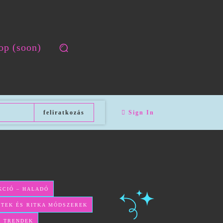
op (soon)
feliratkozás
Sign In
KCIÓ – HALADÓ
LETEK ÉS RITKA MÓDSZEREK
S TRENDEK