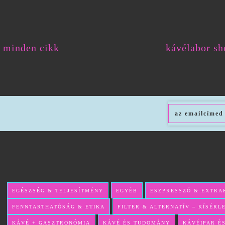
minden cikk
kávélabor sh
EGÉSZSÉG & TELJESÍTMÉNY
EGYÉB
ESZPRESSZÓ & EXTRA
FENNTARTHATÓSÁG & ETIKA
FILTER & ALTERNATÍV – KÍSÉR
KÁVÉ + GASZTRONÓMIA
KÁVÉ ÉS TUDOMÁNY
KÁVÉIPAR É