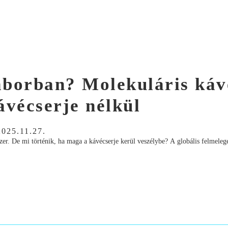
laborban? Molekuláris káv
ávécserje nélkül
2025.11.27.
dszer. De mi történik, ha maga a kávécserje kerül veszélybe? A globális felmeleg