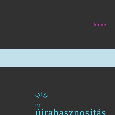
home
tag:
újrahasznosítás