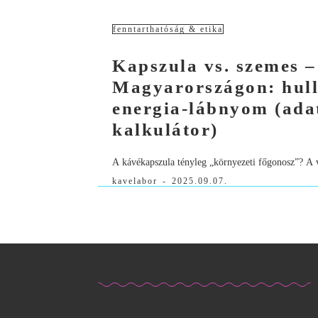
fenntarthatóság & etika
Kapszula vs. szemes 
Magyarországon: hull
energia‑lábnyom (ada
kalkulátor)
A kávékapszula tényleg „környezeti főgonosz”? A v
kavelabor
-
2025.09.07.