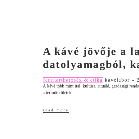
A kávé jövője a 
datolyamagból, k
fenntarthatóság & etika
kavelabor
-
A kávé több mint ital: kultúra, rituálé, gazdasági ren
a termőterületek...
read more