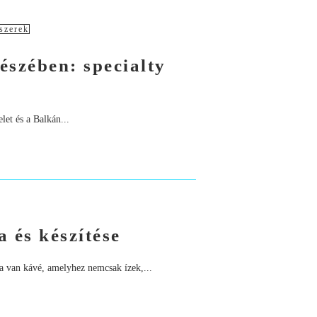
dszerek
észében: specialty
et és a Balkán...
 és készítése
Ha van kávé, amelyhez nemcsak ízek,...