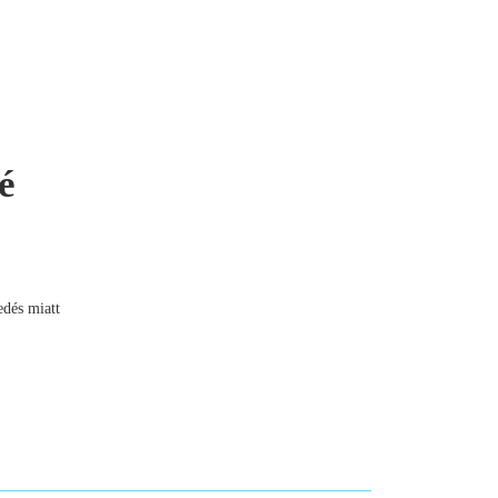
é
edés miatt