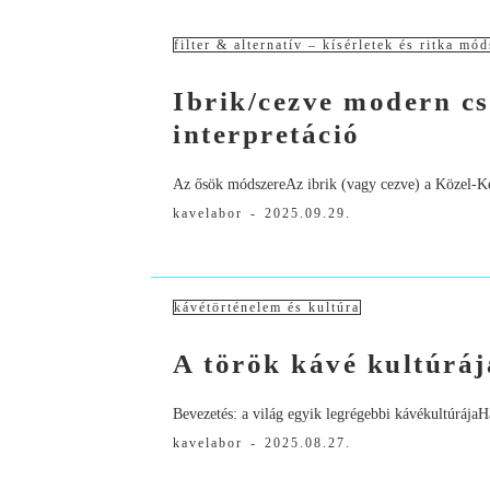
filter & alternatív – kísérletek és ritka mó
Ibrik/cezve modern cs
interpretáció
Az ősök módszereAz ibrik (vagy cezve) a Közel-Kel
kavelabor
-
2025.09.29.
kávétörténelem és kultúra
A török kávé kultúrája
Bevezetés: a világ egyik legrégebbi kávékultúrája
kavelabor
-
2025.08.27.