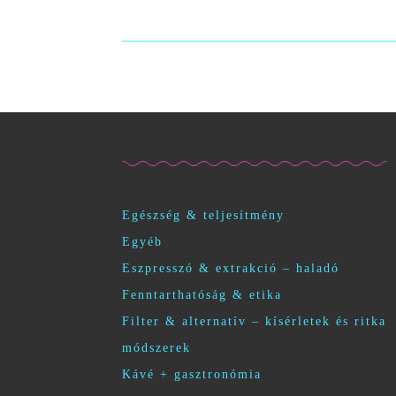
Egészség & teljesítmény
Egyéb
Eszpresszó & extrakció – haladó
Fenntarthatóság & etika
Filter & alternatív – kísérletek és ritka
módszerek
Kávé + gasztronómia