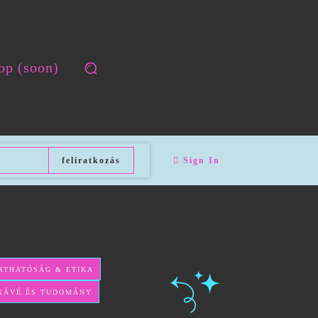
op (soon)
feliratkozás
Sign In
RTHATÓSÁG & ETIKA
KÁVÉ ÉS TUDOMÁNY