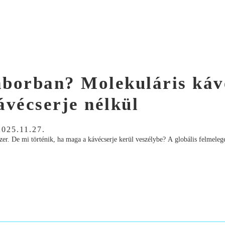
laborban? Molekuláris káv
ávécserje nélkül
2025.11.27.
dszer. De mi történik, ha maga a kávécserje kerül veszélybe? A globális felmeleg