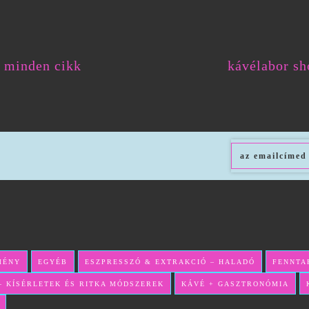
minden cikk
kávélabor sh
MÉNY
EGYÉB
ESZPRESSZÓ & EXTRAKCIÓ – HALADÓ
FENNTA
 – KÍSÉRLETEK ÉS RITKA MÓDSZEREK
KÁVÉ + GASZTRONÓMIA