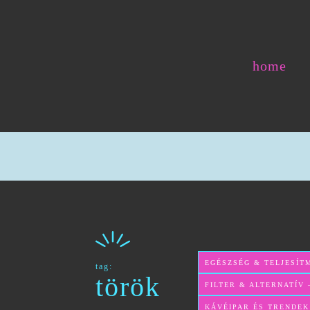
home
EGÉSZSÉG & TELJESÍT
tag:
török
FILTER & ALTERNATÍV
KÁVÉIPAR ÉS TRENDEK