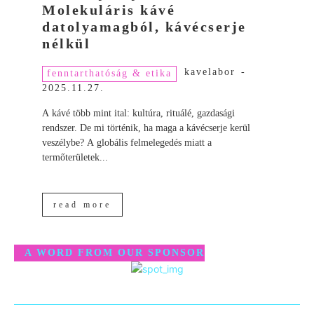
Molekuláris kávé
datolyamagból, kávécserje
nélkül
kavelabor
-
fenntarthatóság & etika
2025.11.27.
A kávé több mint ital: kultúra, rituálé, gazdasági
rendszer. De mi történik, ha maga a kávécserje kerül
veszélybe? A globális felmelegedés miatt a
termőterületek...
read more
A WORD FROM OUR SPONSOR