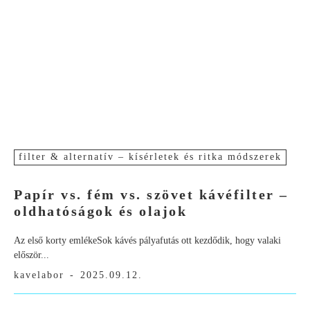
filter & alternatív – kísérletek és ritka módszerek
Papír vs. fém vs. szövet kávéfilter –
oldhatóságok és olajok
Az első korty emlékeSok kávés pályafutás ott kezdődik, hogy valaki
először...
kavelabor
-
2025.09.12.