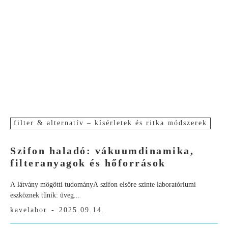
filter & alternatív – kísérletek és ritka módszerek
Szifon haladó: vákuumdinamika,
filteranyagok és hőforrások
A látvány mögötti tudományA szifon elsőre szinte laboratóriumi
eszköznek tűnik: üveg...
kavelabor
-
2025.09.14.