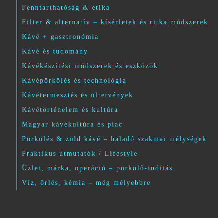
Fenntarthatóság & etika
Filter & alternatív – kísérletek és ritka módszerek
Kávé + gasztronómia
Kávé és tudomány
Kávékészítési módszerek és eszközök
Kávépörkölés és technológia
Kávétermesztés és ültetvények
Kávétörténelem és kultúra
Magyar kávékultúra és piac
Pörkölés & zöld kávé – haladó szakmai mélységek
Praktikus útmutatók / Lifestyle
Üzlet, márka, operáció – pörkölő-indítás
Víz, őrlés, kémia – még mélyebbre