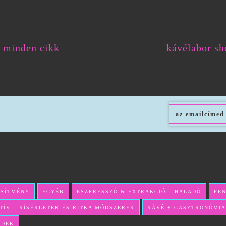
minden cikk
kávélabor sh
ESÍTMÉNY
EGYÉB
ESZPRESSZÓ & EXTRAKCIÓ – HALADÓ
FE
TÍV – KÍSÉRLETEK ÉS RITKA MÓDSZEREK
KÁVÉ + GASZTRONÓMIA
NDEK