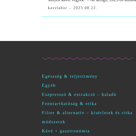
kavelabor
-
2025.08.22.
Egészség & teljesítmény
Egyéb
Eszpresszó & extrakció – haladó
Fenntarthatóság & etika
Filter & alternatív – kísérletek és ritka
módszerek
Kávé + gasztronómia