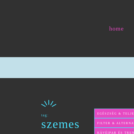
home
EGÉSZSÉG & TELJ
tag:
szemes
FILTER & ALTERNA
KÁVÉIPAR ÉS TRE