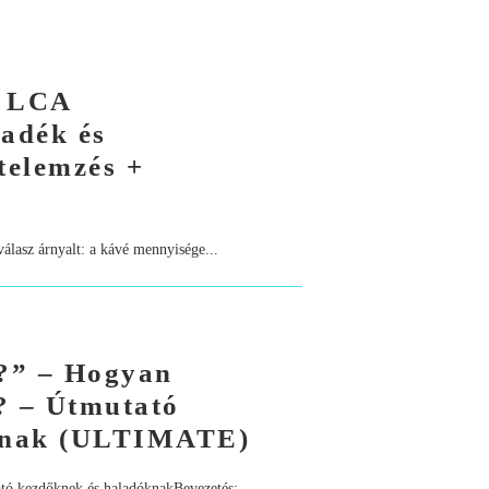
– LCA
adék és
telemzés +
álasz árnyalt: a kávé mennyisége...
?” – Hogyan
? – Útmutató
óknak (ULTIMATE)
tó kezdőknek és haladóknakBevezetés:...