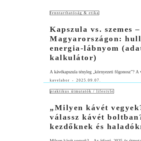
fenntarthatóság & etika
Kapszula vs. szemes 
Magyarországon: hull
energia‑lábnyom (ada
kalkulátor)
A kávékapszula tényleg „környezeti főgonosz”? A v
kavelabor
-
2025.09.07.
praktikus útmutatók / lifestyle
„Milyen kávét vegyek
válassz kávét boltban
kezdőknek és halad
Milyen kávét vegyek? – Az átfogó, 2025-ös útmuta