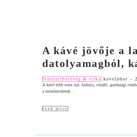
A kávé jövője a 
datolyamagból, k
fenntarthatóság & etika
kavelabor
-
A kávé több mint ital: kultúra, rituálé, gazdasági ren
a termőterületek...
read more