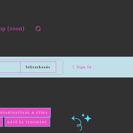
op (soon)
feliratkozás
Sign In
NNTARTHATÓSÁG & ETIKA
KÁVÉ ÉS TUDOMÁNY