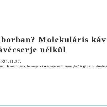
laborban? Molekuláris káv
ávécserje nélkül
2025.11.27.
dszer. De mi történik, ha maga a kávécserje kerül veszélybe? A globális felmeleg