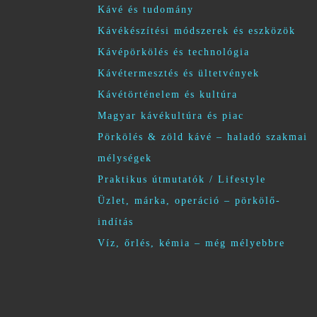
Kávé és tudomány
Kávékészítési módszerek és eszközök
Kávépörkölés és technológia
Kávétermesztés és ültetvények
Kávétörténelem és kultúra
Magyar kávékultúra és piac
Pörkölés & zöld kávé – haladó szakmai
mélységek
Praktikus útmutatók / Lifestyle
Üzlet, márka, operáció – pörkölő-
indítás
Víz, őrlés, kémia – még mélyebbre