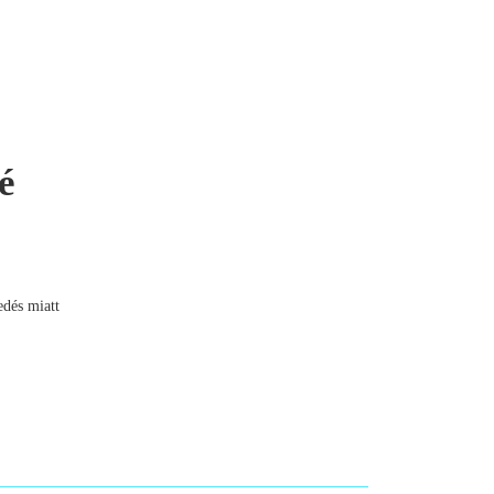
é
edés miatt