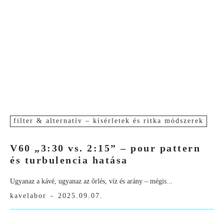
filter & alternatív – kísérletek és ritka módszerek
V60 „3:30 vs. 2:15” – pour pattern
és turbulencia hatása
Ugyanaz a kávé, ugyanaz az őrlés, víz és arány – mégis...
kavelabor
-
2025.09.07.