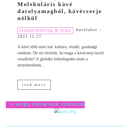
Molekuláris kávé
datolyamagból, kávécserje
nélkül
kavelabor
-
fenntarthatóság & etika
2025.11.27.
A kávé több mint ital: kultúra, rituálé, gazdasági
rendszer. De mi történik, ha maga a kávécserje kerül
veszélybe? A globális felmelegedés miatt a
termőterületek...
read more
A WORD FROM OUR SPONSOR