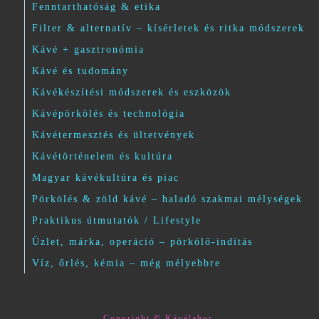
Fenntarthatóság & etika
Filter & alternatív – kísérletek és ritka módszerek
Kávé + gasztronómia
Kávé és tudomány
Kávékészítési módszerek és eszközök
Kávépörkölés és technológia
Kávétermesztés és ültetvények
Kávétörténelem és kultúra
Magyar kávékultúra és piac
Pörkölés & zöld kávé – haladó szakmai mélységek
Praktikus útmutatók / Lifestyle
Üzlet, márka, operáció – pörkölő-indítás
Víz, őrlés, kémia – még mélyebbre
Copyright © Kávélabor.