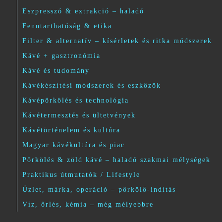
Eszpresszó & extrakció – haladó
Fenntarthatóság & etika
Filter & alternatív – kísérletek és ritka módszerek
Kávé + gasztronómia
Kávé és tudomány
Kávékészítési módszerek és eszközök
Kávépörkölés és technológia
Kávétermesztés és ültetvények
Kávétörténelem és kultúra
Magyar kávékultúra és piac
Pörkölés & zöld kávé – haladó szakmai mélységek
Praktikus útmutatók / Lifestyle
Üzlet, márka, operáció – pörkölő-indítás
Víz, őrlés, kémia – még mélyebbre