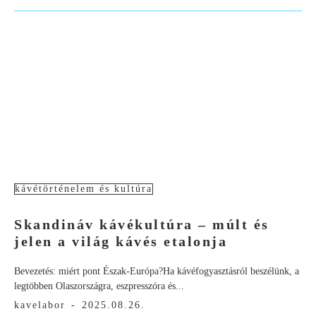
kávétörténelem és kultúra
Skandináv kávékultúra – múlt és
jelen a világ kávés etalonja
Bevezetés: miért pont Észak-Európa?Ha kávéfogyasztásról beszélünk, a
legtöbben Olaszországra, eszpresszóra és...
kavelabor
-
2025.08.26.