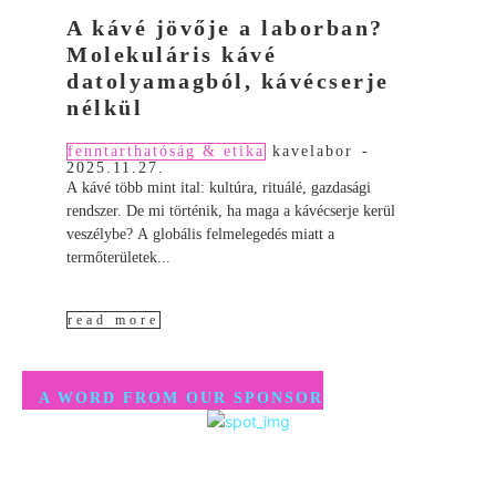
A kávé jövője a laborban?
Molekuláris kávé
datolyamagból, kávécserje
nélkül
fenntarthatóság & etika
kavelabor
-
2025.11.27.
A kávé több mint ital: kultúra, rituálé, gazdasági
rendszer. De mi történik, ha maga a kávécserje kerül
veszélybe? A globális felmelegedés miatt a
termőterületek...
read more
A WORD FROM OUR SPONSOR