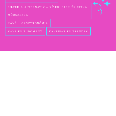
FILTER & ALTERNATÍV – KÍSÉRLETEK ÉS RITKA
MÓDSZEREK
KÁVÉ + GASZTRONÓMIA
KÁVÉ ÉS TUDOMÁNY
KÁVÉIPAR ÉS TRENDEK