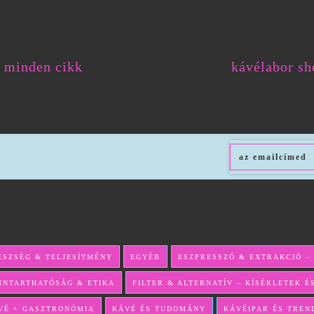
minden cikk
kávélabor sh
ÉSZSÉG & TELJESÍTMÉNY
EGYÉB
ESZPRESSZÓ & EXTRAKCIÓ –
NNTARTHATÓSÁG & ETIKA
FILTER & ALTERNATÍV – KÍSÉRLETEK 
VÉ + GASZTRONÓMIA
KÁVÉ ÉS TUDOMÁNY
KÁVÉIPAR ÉS TREN