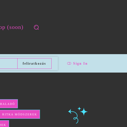
op (soon)
feliratkozás
Sign In
 HALADÓ
ÉS RITKA MÓDSZEREK
DEK