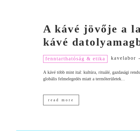
A kávé jövője a 
kávé datolyamagb
kavelabor
fenntarthatóság & etika
A kávé több mint ital: kultúra, rituálé, gazdasági ren
globális felmelegedés miatt a termőterületek...
read more