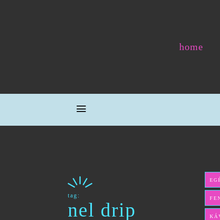
home
EG
tag:
FE
nel drip
KÁ