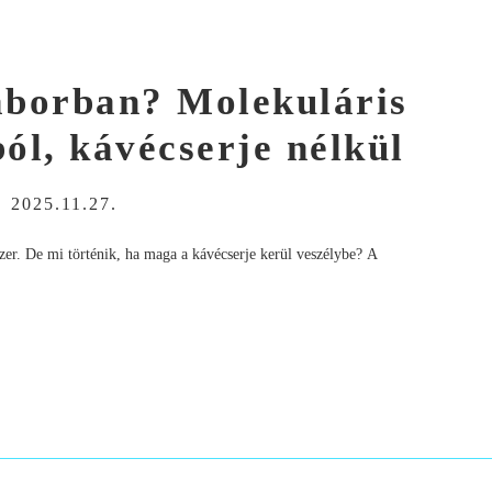
laborban? Molekuláris
ól, kávécserje nélkül
-
2025.11.27.
dszer. De mi történik, ha maga a kávécserje kerül veszélybe? A