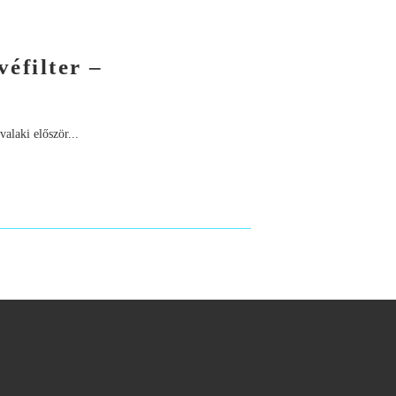
véfilter –
alaki először...