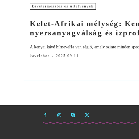
kávétermesztés és ültetvények
Kelet-Afrikai mélység: K
nyersanyagválság és ízprof
A kenyai kávé hírneveHa van régió, amely szinte minden speci
kavelabor
-
2025.09.11.