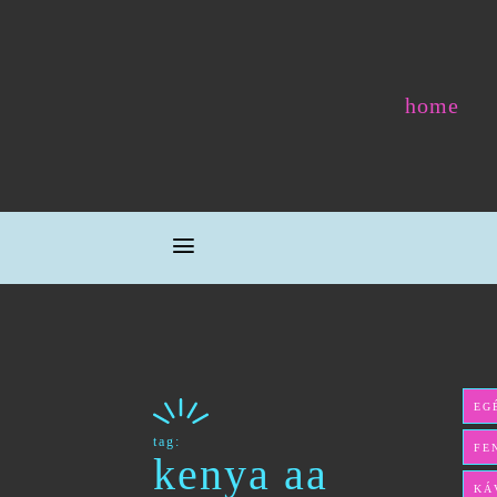
home
EG
tag:
FE
kenya aa
KÁ