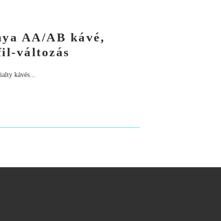
enya AA/AB kávé,
il-változás
alty kávés...