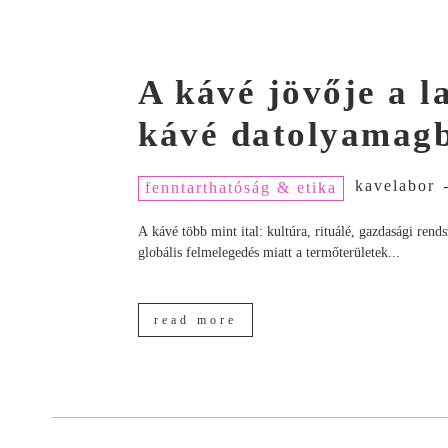
A kávé jövője a 
kávé datolyamagb
kavelabor
fenntarthatóság & etika
A kávé több mint ital: kultúra, rituálé, gazdasági ren
globális felmelegedés miatt a termőterületek...
read more