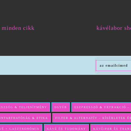
minden cikk
kávélabor sh
ÉSZSÉG & TELJESÍTMÉNY
EGYÉB
ESZPRESSZÓ & EXTRAKCIÓ –
NNTARTHATÓSÁG & ETIKA
FILTER & ALTERNATÍV – KÍSÉRLETEK 
VÉ + GASZTRONÓMIA
KÁVÉ ÉS TUDOMÁNY
KÁVÉIPAR ÉS TREN