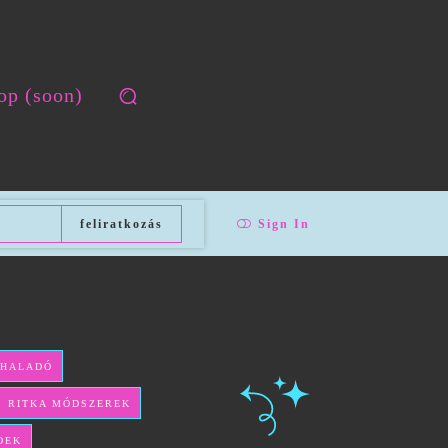
op (soon)
feliratkozás
Sign In
 HALADÓ
ÉS RITKA MÓDSZEREK
DEK