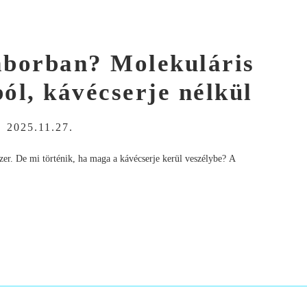
laborban? Molekuláris
ól, kávécserje nélkül
-
2025.11.27.
dszer. De mi történik, ha maga a kávécserje kerül veszélybe? A