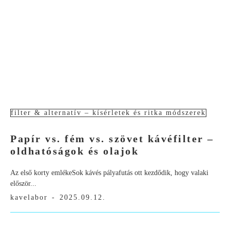
filter & alternatív – kísérletek és ritka módszerek
Papír vs. fém vs. szövet kávéfilter –
oldhatóságok és olajok
Az első korty emlékeSok kávés pályafutás ott kezdődik, hogy valaki
először...
kavelabor
-
2025.09.12.