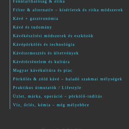
Fenntarthatóság & etika
Filter & alternatív – kísérletek és ritka módszerek
Kávé + gasztronómia
Kávé és tudomány
Kávékészítési módszerek és eszközök
Kávépörkölés és technológia
Kávétermesztés és ültetvények
Kávétörténelem és kultúra
Magyar kávékultúra és piac
Pörkölés & zöld kávé – haladó szakmai mélységek
Praktikus útmutatók / Lifestyle
Üzlet, márka, operáció – pörkölő-indítás
Víz, őrlés, kémia – még mélyebbre