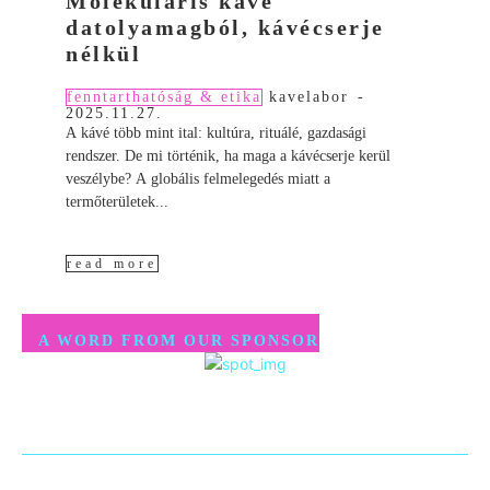
Molekuláris kávé
datolyamagból, kávécserje
nélkül
fenntarthatóság & etika
kavelabor
-
2025.11.27.
A kávé több mint ital: kultúra, rituálé, gazdasági
rendszer. De mi történik, ha maga a kávécserje kerül
veszélybe? A globális felmelegedés miatt a
termőterületek...
read more
A WORD FROM OUR SPONSOR