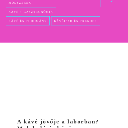
MÓDSZEREK
KÁVÉ + GASZTRONÓMIA
KÁVÉ ÉS TUDOMÁNY
KÁVÉIPAR ÉS TRENDEK
A kávé jövője a laborban?