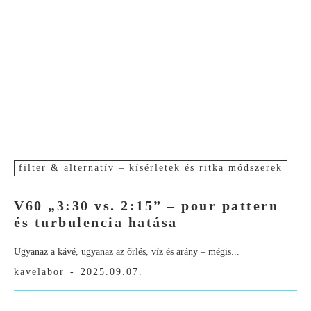
filter & alternatív – kísérletek és ritka módszerek
V60 „3:30 vs. 2:15” – pour pattern
és turbulencia hatása
Ugyanaz a kávé, ugyanaz az őrlés, víz és arány – mégis...
kavelabor
-
2025.09.07.