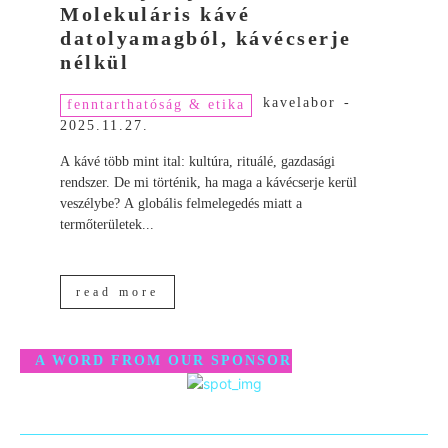
Molekuláris kávé
datolyamagból, kávécserje
nélkül
kavelabor
-
fenntarthatóság & etika
2025.11.27.
A kávé több mint ital: kultúra, rituálé, gazdasági
rendszer. De mi történik, ha maga a kávécserje kerül
veszélybe? A globális felmelegedés miatt a
termőterületek...
read more
A WORD FROM OUR SPONSOR