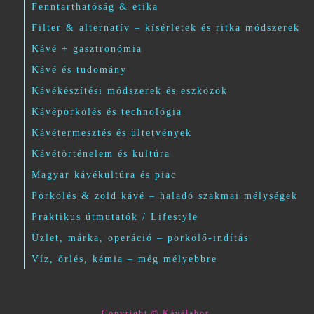
Fenntarthatóság & etika
Filter & alternatív – kísérletek és ritka módszerek
Kávé + gasztronómia
Kávé és tudomány
Kávékészítési módszerek és eszközök
Kávépörkölés és technológia
Kávétermesztés és ültetvények
Kávétörténelem és kultúra
Magyar kávékultúra és piac
Pörkölés & zöld kávé – haladó szakmai mélységek
Praktikus útmutatók / Lifestyle
Üzlet, márka, operáció – pörkölő-indítás
Víz, őrlés, kémia – még mélyebbre
Copyright © Kávélabor.