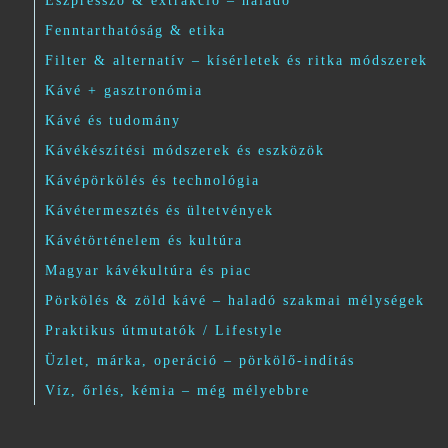
Eszpresszó & extrakció – haladó
Fenntarthatóság & etika
Filter & alternatív – kísérletek és ritka módszerek
Kávé + gasztronómia
Kávé és tudomány
Kávékészítési módszerek és eszközök
Kávépörkölés és technológia
Kávétermesztés és ültetvények
Kávétörténelem és kultúra
Magyar kávékultúra és piac
Pörkölés & zöld kávé – haladó szakmai mélységek
Praktikus útmutatók / Lifestyle
Üzlet, márka, operáció – pörkölő-indítás
Víz, őrlés, kémia – még mélyebbre