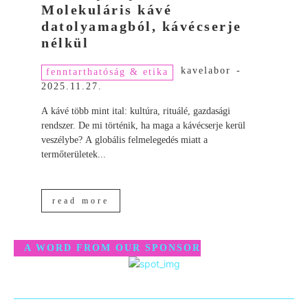
Molekuláris kávé
datolyamagból, kávécserje
nélkül
kavelabor
-
fenntarthatóság & etika
2025.11.27.
A kávé több mint ital: kultúra, rituálé, gazdasági
rendszer. De mi történik, ha maga a kávécserje kerül
veszélybe? A globális felmelegedés miatt a
termőterületek...
read more
A WORD FROM OUR SPONSOR