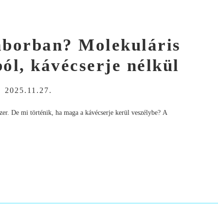
laborban? Molekuláris
ól, kávécserje nélkül
-
2025.11.27.
dszer. De mi történik, ha maga a kávécserje kerül veszélybe? A