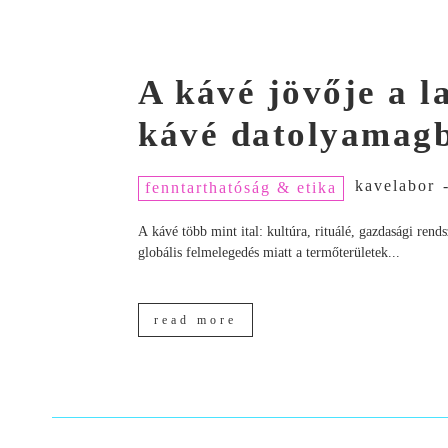
A kávé jövője a 
kávé datolyamagb
kavelabor
fenntarthatóság & etika
A kávé több mint ital: kultúra, rituálé, gazdasági ren
globális felmelegedés miatt a termőterületek...
read more