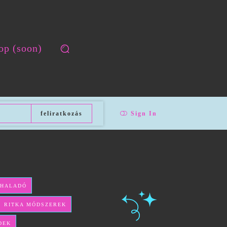
op (soon)
feliratkozás
Sign In
 HALADÓ
ÉS RITKA MÓDSZEREK
DEK