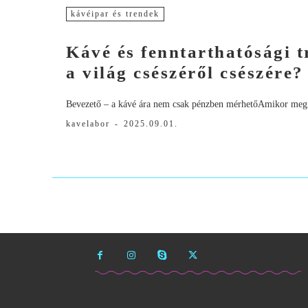
kávéipar és trendek
Kávé és fenntarthatósági t
a világ csészéről csészére?
Bevezető – a kávé ára nem csak pénzben mérhetőAmikor megi
kavelabor
-
2025.09.01.