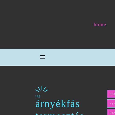
home
EG
tag:
árnyékfás
FE
KÁ