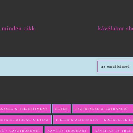
minden cikk
kávélabor sh
ÉSZSÉG & TELJESÍTMÉNY
EGYÉB
ESZPRESSZÓ & EXTRAKCIÓ –
NNTARTHATÓSÁG & ETIKA
FILTER & ALTERNATÍV – KÍSÉRLETEK 
VÉ + GASZTRONÓMIA
KÁVÉ ÉS TUDOMÁNY
KÁVÉIPAR ÉS TREN