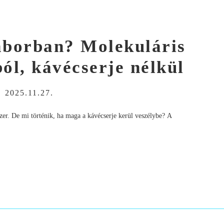
laborban? Molekuláris
ól, kávécserje nélkül
-
2025.11.27.
dszer. De mi történik, ha maga a kávécserje kerül veszélybe? A