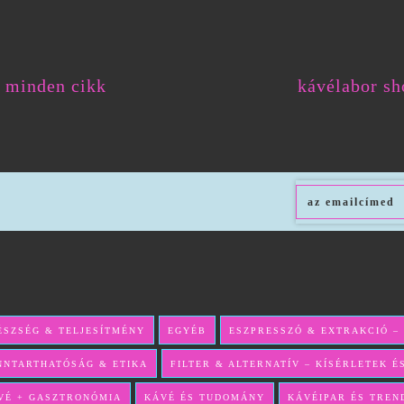
minden cikk
kávélabor sh
ÉSZSÉG & TELJESÍTMÉNY
EGYÉB
ESZPRESSZÓ & EXTRAKCIÓ –
NNTARTHATÓSÁG & ETIKA
FILTER & ALTERNATÍV – KÍSÉRLETEK 
VÉ + GASZTRONÓMIA
KÁVÉ ÉS TUDOMÁNY
KÁVÉIPAR ÉS TREN