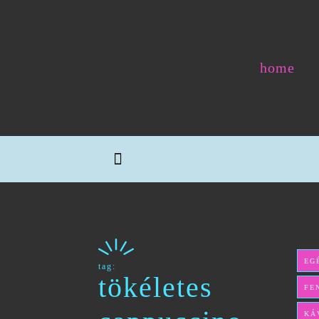
home
EG
tag:
tökéletes
FE
KÁ