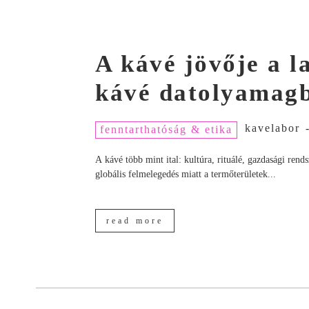
A kávé jövője a 
kávé datolyamagb
kavelabor
fenntarthatóság & etika
A kávé több mint ital: kultúra, rituálé, gazdasági ren
globális felmelegedés miatt a termőterületek...
read more