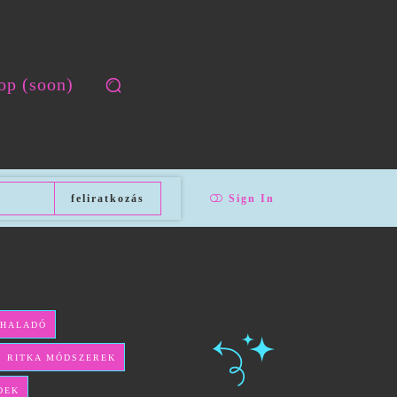
op (soon)
feliratkozás
Sign In
 HALADÓ
ÉS RITKA MÓDSZEREK
DEK