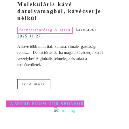
Molekuláris kávé
datolyamagból, kávécserje
nélkül
kavelabor
-
fenntarthatóság & etika
2025.11.27.
A kávé több mint ital: kultúra, rituálé, gazdasági
rendszer. De mi történik, ha maga a kávécserje kerül
veszélybe? A globális felmelegedés miatt a
termőterületek...
read more
A WORD FROM OUR SPONSOR