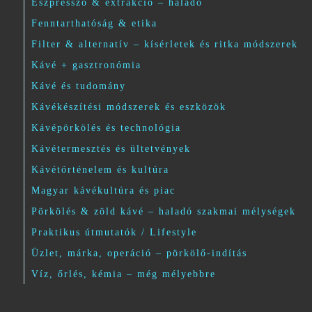
Eszpresszó & extrakció – haladó
Fenntarthatóság & etika
Filter & alternatív – kísérletek és ritka módszerek
Kávé + gasztronómia
Kávé és tudomány
Kávékészítési módszerek és eszközök
Kávépörkölés és technológia
Kávétermesztés és ültetvények
Kávétörténelem és kultúra
Magyar kávékultúra és piac
Pörkölés & zöld kávé – haladó szakmai mélységek
Praktikus útmutatók / Lifestyle
Üzlet, márka, operáció – pörkölő-indítás
Víz, őrlés, kémia – még mélyebbre