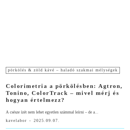
pörkölés & zöld kávé – haladó szakmai mélységek
Colorimetria a pörkölésben: Agtron,
Tonino, ColorTrack – mivel mérj és
hogyan értelmezz?
A csésze ízét nem lehet egyetlen számmal leírni – de a...
kavelabor
-
2025.09.07.