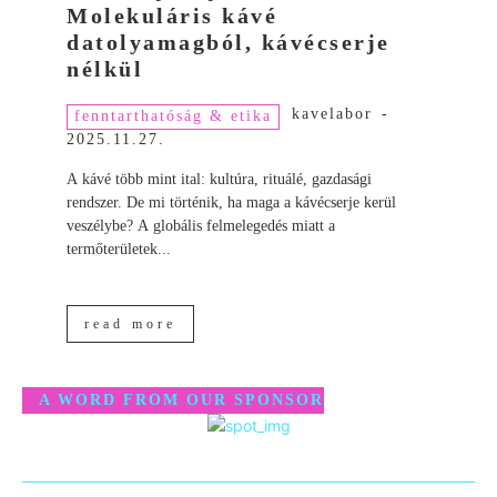
Molekuláris kávé
datolyamagból, kávécserje
nélkül
kavelabor
-
fenntarthatóság & etika
2025.11.27.
A kávé több mint ital: kultúra, rituálé, gazdasági
rendszer. De mi történik, ha maga a kávécserje kerül
veszélybe? A globális felmelegedés miatt a
termőterületek...
read more
A WORD FROM OUR SPONSOR