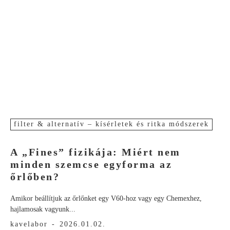
filter & alternatív – kísérletek és ritka módszerek
A „Fines” fizikája: Miért nem
minden szemcse egyforma az
őrlőben?
Amikor beállítjuk az őrlőnket egy V60-hoz vagy egy Chemexhez,
hajlamosak vagyunk...
kavelabor
-
2026.01.02.