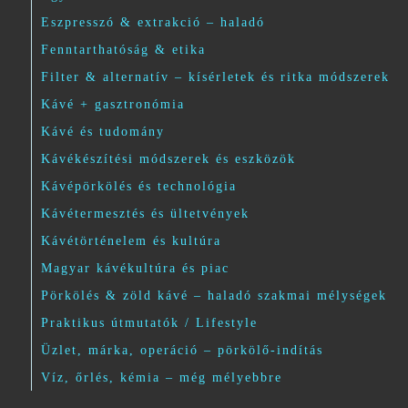
Eszpresszó & extrakció – haladó
Fenntarthatóság & etika
Filter & alternatív – kísérletek és ritka módszerek
Kávé + gasztronómia
Kávé és tudomány
Kávékészítési módszerek és eszközök
Kávépörkölés és technológia
Kávétermesztés és ültetvények
Kávétörténelem és kultúra
Magyar kávékultúra és piac
Pörkölés & zöld kávé – haladó szakmai mélységek
Praktikus útmutatók / Lifestyle
Üzlet, márka, operáció – pörkölő-indítás
Víz, őrlés, kémia – még mélyebbre