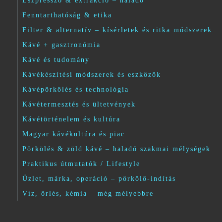
Eszpresszó & extrakció – haladó
Fenntarthatóság & etika
Filter & alternatív – kísérletek és ritka módszerek
Kávé + gasztronómia
Kávé és tudomány
Kávékészítési módszerek és eszközök
Kávépörkölés és technológia
Kávétermesztés és ültetvények
Kávétörténelem és kultúra
Magyar kávékultúra és piac
Pörkölés & zöld kávé – haladó szakmai mélységek
Praktikus útmutatók / Lifestyle
Üzlet, márka, operáció – pörkölő-indítás
Víz, őrlés, kémia – még mélyebbre