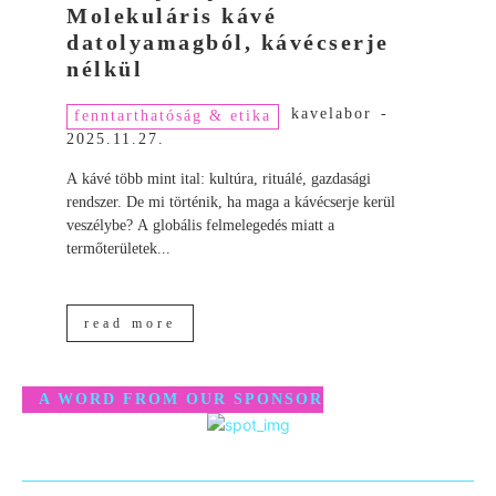
Molekuláris kávé
datolyamagból, kávécserje
nélkül
kavelabor
-
fenntarthatóság & etika
2025.11.27.
A kávé több mint ital: kultúra, rituálé, gazdasági
rendszer. De mi történik, ha maga a kávécserje kerül
veszélybe? A globális felmelegedés miatt a
termőterületek...
read more
A WORD FROM OUR SPONSOR