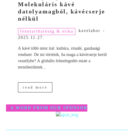
Molekuláris kávé
datolyamagból, kávécserje
nélkül
kavelabor
-
fenntarthatóság & etika
2025.11.27.
A kávé több mint ital: kultúra, rituálé, gazdasági
rendszer. De mi történik, ha maga a kávécserje kerül
veszélybe? A globális felmelegedés miatt a
termőterületek...
read more
A WORD FROM OUR SPONSOR