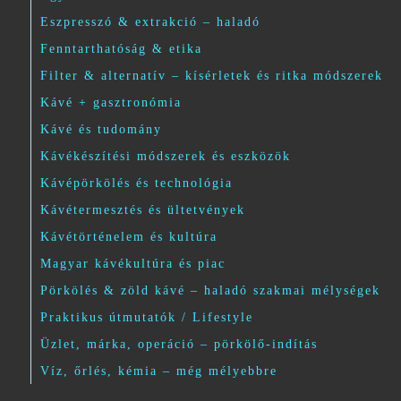
Eszpresszó & extrakció – haladó
Fenntarthatóság & etika
Filter & alternatív – kísérletek és ritka módszerek
Kávé + gasztronómia
Kávé és tudomány
Kávékészítési módszerek és eszközök
Kávépörkölés és technológia
Kávétermesztés és ültetvények
Kávétörténelem és kultúra
Magyar kávékultúra és piac
Pörkölés & zöld kávé – haladó szakmai mélységek
Praktikus útmutatók / Lifestyle
Üzlet, márka, operáció – pörkölő-indítás
Víz, őrlés, kémia – még mélyebbre