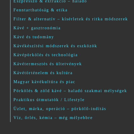
Eszpresszó & extrakció – haladó
Fenntarthatóság & etika
Filter & alternatív – kísérletek és ritka módszerek
Kávé + gasztronómia
Kávé és tudomány
Kávékészítési módszerek és eszközök
Kávépörkölés és technológia
Kávétermesztés és ültetvények
Kávétörténelem és kultúra
Magyar kávékultúra és piac
Pörkölés & zöld kávé – haladó szakmai mélységek
Praktikus útmutatók / Lifestyle
Üzlet, márka, operáció – pörkölő-indítás
Víz, őrlés, kémia – még mélyebbre