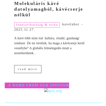
Molekuláris kávé
datolyamagból, kávécserje
nélkül
kavelabor
-
fenntarthatóság & etika
2025.11.27.
A kávé több mint ital: kultúra, rituálé, gazdasági
rendszer. De mi történik, ha maga a kávécserje kerül
veszélybe? A globális felmelegedés miatt a
termőterületek...
read more
A WORD FROM OUR SPONSOR