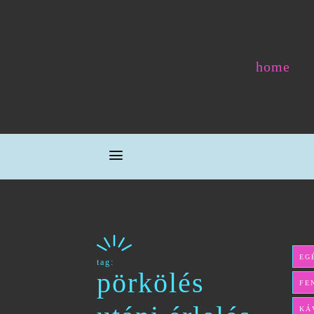
home
EG
tag:
pörkölés
FE
KÁ