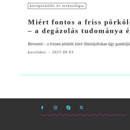
kávépörkölés és technológia
Miért fontos a friss pörköl
– a degázolás tudománya és
Bevezető – a frissen pörkölt kávé illúziójaSokan úgy gondoljá
kavelabor
-
2025.09.03.