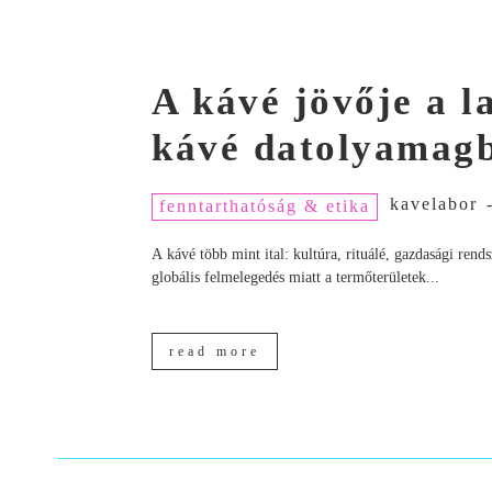
A kávé jövője a 
kávé datolyamagb
kavelabor
fenntarthatóság & etika
A kávé több mint ital: kultúra, rituálé, gazdasági ren
globális felmelegedés miatt a termőterületek...
read more