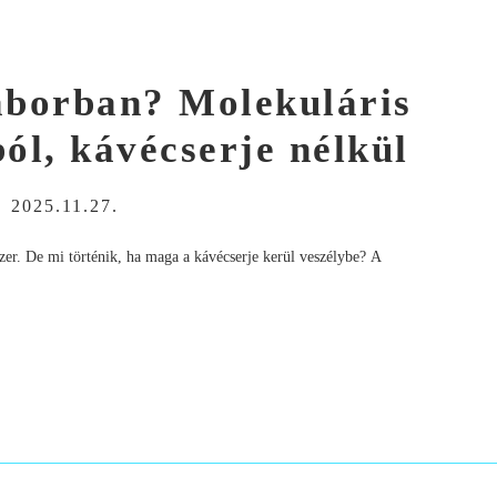
laborban? Molekuláris
ól, kávécserje nélkül
-
2025.11.27.
dszer. De mi történik, ha maga a kávécserje kerül veszélybe? A