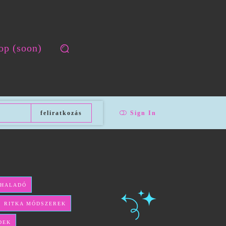
op (soon)
feliratkozás
Sign In
 HALADÓ
ÉS RITKA MÓDSZEREK
DEK