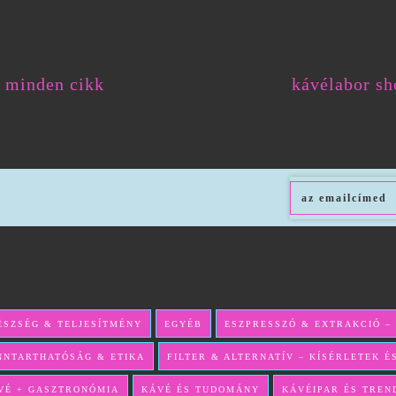
minden cikk
kávélabor sh
ÉSZSÉG & TELJESÍTMÉNY
EGYÉB
ESZPRESSZÓ & EXTRAKCIÓ –
NNTARTHATÓSÁG & ETIKA
FILTER & ALTERNATÍV – KÍSÉRLETEK 
VÉ + GASZTRONÓMIA
KÁVÉ ÉS TUDOMÁNY
KÁVÉIPAR ÉS TREN