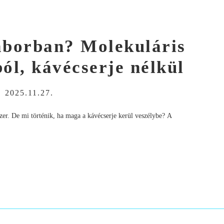
laborban? Molekuláris
ól, kávécserje nélkül
-
2025.11.27.
dszer. De mi történik, ha maga a kávécserje kerül veszélybe? A