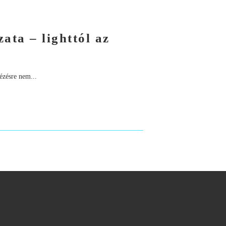
ata – lighttól az
ézésre nem...