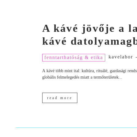
A kávé jövője a 
kávé datolyamagb
kavelabor
fenntarthatóság & etika
A kávé több mint ital: kultúra, rituálé, gazdasági ren
globális felmelegedés miatt a termőterületek...
read more