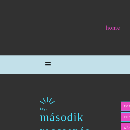
home
EG
tag:
második
FE
KÁ