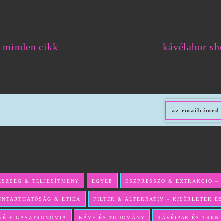
minden cikk
kávélabor sh
ÉSZSÉG & TELJESÍTMÉNY
EGYÉB
ESZPRESSZÓ & EXTRAKCIÓ –
NNTARTHATÓSÁG & ETIKA
FILTER & ALTERNATÍV – KÍSÉRLETEK 
VÉ + GASZTRONÓMIA
KÁVÉ ÉS TUDOMÁNY
KÁVÉIPAR ÉS TREN