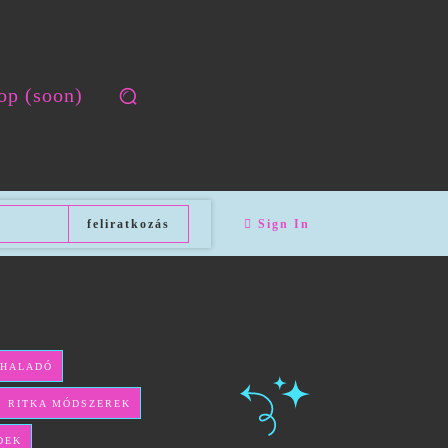
op (soon)
feliratkozás
Sign In
 HALADÓ
ÉS RITKA MÓDSZEREK
DEK