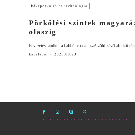
kávépörkölés és technológia
Pörkölési szintek magyaráz
olaszig
Bevezetés: amikor a babból csoda leszA zöld kávébab első rán
kavelabor
-
2025.08.23.