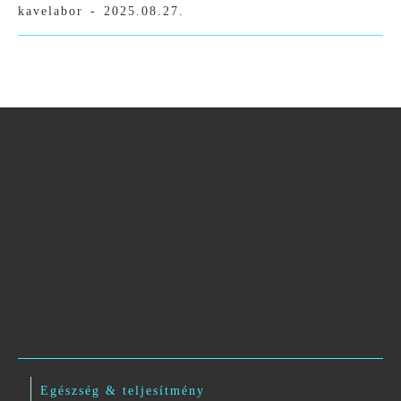
kavelabor
-
2025.08.27.
Egészség & teljesítmény