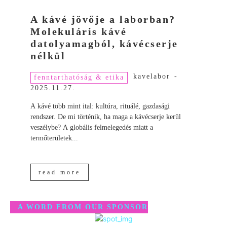
A kávé jövője a laborban?
Molekuláris kávé
datolyamagból, kávécserje
nélkül
kavelabor
-
fenntarthatóság & etika
2025.11.27.
A kávé több mint ital: kultúra, rituálé, gazdasági
rendszer. De mi történik, ha maga a kávécserje kerül
veszélybe? A globális felmelegedés miatt a
termőterületek...
read more
A WORD FROM OUR SPONSOR