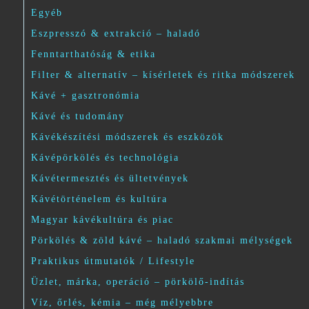
Egyéb
Eszpresszó & extrakció – haladó
Fenntarthatóság & etika
Filter & alternatív – kísérletek és ritka módszerek
Kávé + gasztronómia
Kávé és tudomány
Kávékészítési módszerek és eszközök
Kávépörkölés és technológia
Kávétermesztés és ültetvények
Kávétörténelem és kultúra
Magyar kávékultúra és piac
Pörkölés & zöld kávé – haladó szakmai mélységek
Praktikus útmutatók / Lifestyle
Üzlet, márka, operáció – pörkölő-indítás
Víz, őrlés, kémia – még mélyebbre