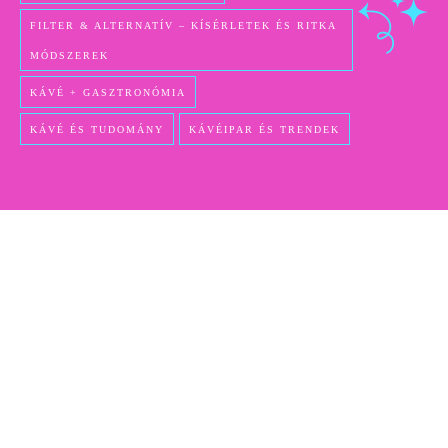
FILTER & ALTERNATÍV – KÍSÉRLETEK ÉS RITKA
MÓDSZEREK
KÁVÉ + GASZTRONÓMIA
KÁVÉ ÉS TUDOMÁNY
KÁVÉIPAR ÉS TRENDEK