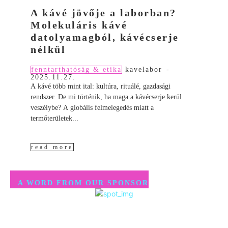
A kávé jövője a laborban?
Molekuláris kávé
datolyamagból, kávécserje
nélkül
fenntarthatóság & etika
kavelabor
-
2025.11.27.
A kávé több mint ital: kultúra, rituálé, gazdasági
rendszer. De mi történik, ha maga a kávécserje kerül
veszélybe? A globális felmelegedés miatt a
termőterületek...
read more
A WORD FROM OUR SPONSOR