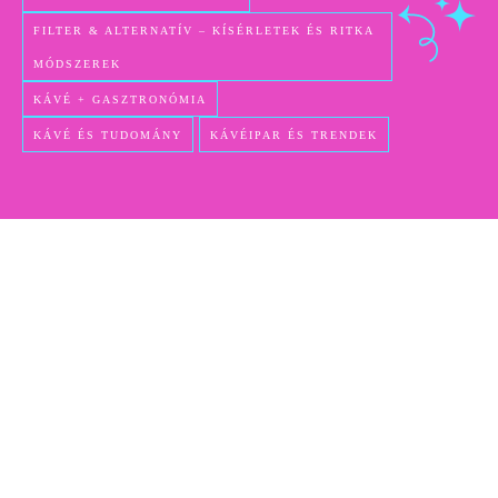
FILTER & ALTERNATÍV – KÍSÉRLETEK ÉS RITKA
MÓDSZEREK
KÁVÉ + GASZTRONÓMIA
KÁVÉ ÉS TUDOMÁNY
KÁVÉIPAR ÉS TRENDEK