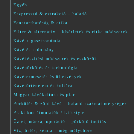
Egyéb
Eszpresszó & extrakció – haladó
Fenntarthatóság & etika
Filter & alternatív – kísérletek és ritka módszerek
Kávé + gasztronómia
Kávé és tudomány
Kávékészítési módszerek és eszközök
Kávépörkölés és technológia
Kávétermesztés és ültetvények
Kávétörténelem és kultúra
Magyar kávékultúra és piac
Pörkölés & zöld kávé – haladó szakmai mélységek
Praktikus útmutatók / Lifestyle
Üzlet, márka, operáció – pörkölő-indítás
Víz, őrlés, kémia – még mélyebbre