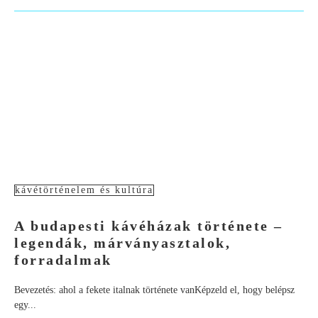
kávétörténelem és kultúra
A budapesti kávéházak története –
legendák, márványasztalok,
forradalmak
Bevezetés: ahol a fekete italnak története vanKépzeld el, hogy belépsz
egy...