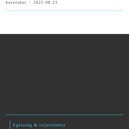
kavelabor
-
2025.08.23.
Egészség & teljesítmény