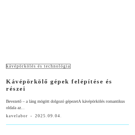
kávépörkölés és technológia
Kávépörkölő gépek felépítése és
részei
Bevezető – a láng mögött dolgozó gépezetA kávépörkölés romantikus
oldala az...
kavelabor
-
2025.09.04.