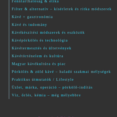
Fenntarthatóság & etika
Filter & alternatív – kísérletek és ritka módszerek
Kávé + gasztronómia
Kávé és tudomány
Kávékészítési módszerek és eszközök
Kávépörkölés és technológia
Kávétermesztés és ültetvények
Kávétörténelem és kultúra
Magyar kávékultúra és piac
Pörkölés & zöld kávé – haladó szakmai mélységek
Praktikus útmutatók / Lifestyle
Üzlet, márka, operáció – pörkölő-indítás
Víz, őrlés, kémia – még mélyebbre