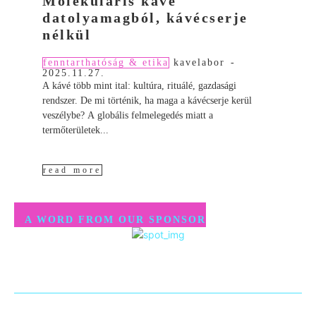
Molekuláris kávé
datolyamagból, kávécserje
nélkül
fenntarthatóság & etika
kavelabor
-
2025.11.27.
A kávé több mint ital: kultúra, rituálé, gazdasági
rendszer. De mi történik, ha maga a kávécserje kerül
veszélybe? A globális felmelegedés miatt a
termőterületek...
read more
A WORD FROM OUR SPONSOR