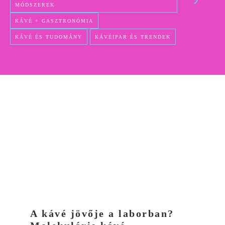
MÓDSZEREK
KÁVÉ + GASZTRONÓMIA
KÁVÉ ÉS TUDOMÁNY
KÁVÉIPAR ÉS TRENDEK
A kávé jövője a laborban?