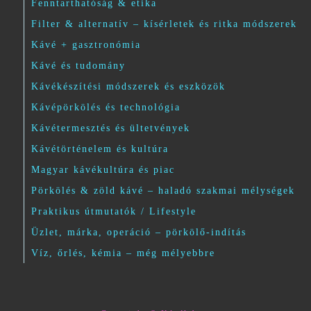
Fenntarthatóság & etika
Filter & alternatív – kísérletek és ritka módszerek
Kávé + gasztronómia
Kávé és tudomány
Kávékészítési módszerek és eszközök
Kávépörkölés és technológia
Kávétermesztés és ültetvények
Kávétörténelem és kultúra
Magyar kávékultúra és piac
Pörkölés & zöld kávé – haladó szakmai mélységek
Praktikus útmutatók / Lifestyle
Üzlet, márka, operáció – pörkölő-indítás
Víz, őrlés, kémia – még mélyebbre