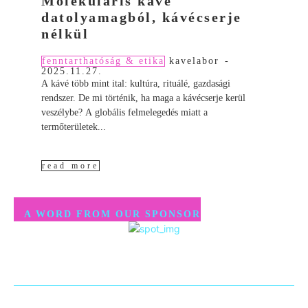
Molekuláris kávé
datolyamagból, kávécserje
nélkül
fenntarthatóság & etika
kavelabor
-
2025.11.27.
A kávé több mint ital: kultúra, rituálé, gazdasági
rendszer. De mi történik, ha maga a kávécserje kerül
veszélybe? A globális felmelegedés miatt a
termőterületek...
read more
A WORD FROM OUR SPONSOR