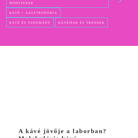
MÓDSZEREK
KÁVÉ + GASZTRONÓMIA
KÁVÉ ÉS TUDOMÁNY
KÁVÉIPAR ÉS TRENDEK
A kávé jövője a laborban?