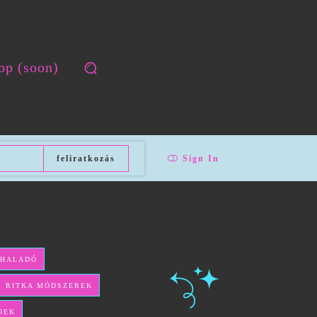
op (soon)
feliratkozás
Sign In
 HALADÓ
ÉS RITKA MÓDSZEREK
DEK