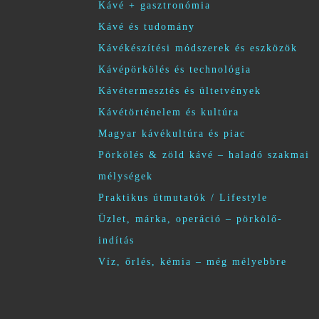
Kávé + gasztronómia
Kávé és tudomány
Kávékészítési módszerek és eszközök
Kávépörkölés és technológia
Kávétermesztés és ültetvények
Kávétörténelem és kultúra
Magyar kávékultúra és piac
Pörkölés & zöld kávé – haladó szakmai
mélységek
Praktikus útmutatók / Lifestyle
Üzlet, márka, operáció – pörkölő-
indítás
Víz, őrlés, kémia – még mélyebbre