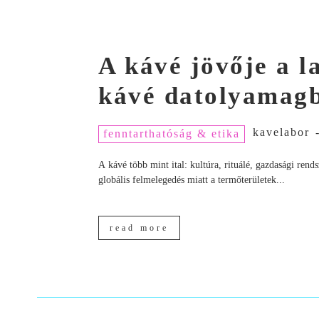
A kávé jövője a 
kávé datolyamagb
kavelabor
fenntarthatóság & etika
A kávé több mint ital: kultúra, rituálé, gazdasági ren
globális felmelegedés miatt a termőterületek...
read more