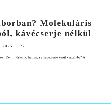
laborban? Molekuláris
ól, kávécserje nélkül
-
2025.11.27.
dszer. De mi történik, ha maga a kávécserje kerül veszélybe? A