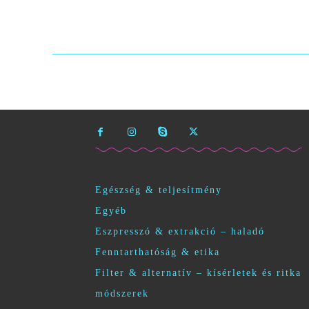
Egészség & teljesítmény
Egyéb
Eszpresszó & extrakció – haladó
Fenntarthatóság & etika
Filter & alternatív – kísérletek és ritka
módszerek