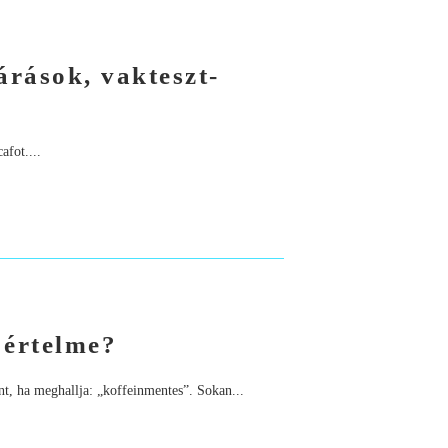
árások, vakteszt-
afot....
 értelme?
nt, ha meghallja: „koffeinmentes”. Sokan...