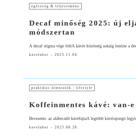
egészség & teljesítmény
Decaf minőség 2025: új elj
módszertan
A decaf stigma vége feléA kávés közösség sokáig lenézte a dec
kavelabor
-
2025.11.04.
praktikus útmutatók / lifestyle
Koffeinmentes kávé: van-e
Bevezetés: az alábecsült kávéfajtaA legtöbb kávérajongó legyi
kavelabor
-
2025.08.26.