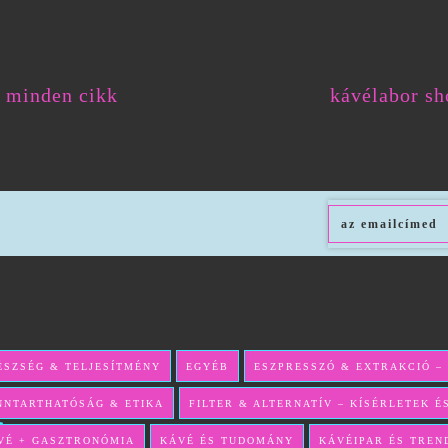
minden cikk
kávélabor sh
ÉSZSÉG & TELJESÍTMÉNY
EGYÉB
ESZPRESSZÓ & EXTRAKCIÓ –
NNTARTHATÓSÁG & ETIKA
FILTER & ALTERNATÍV – KÍSÉRLETEK 
s
VÉ + GASZTRONÓMIA
KÁVÉ ÉS TUDOMÁNY
KÁVÉIPAR ÉS TREN