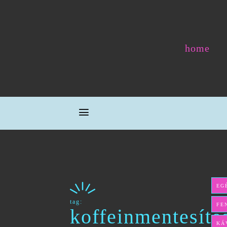
home
EG
tag:
FE
koffeinmentesíté
KÁ